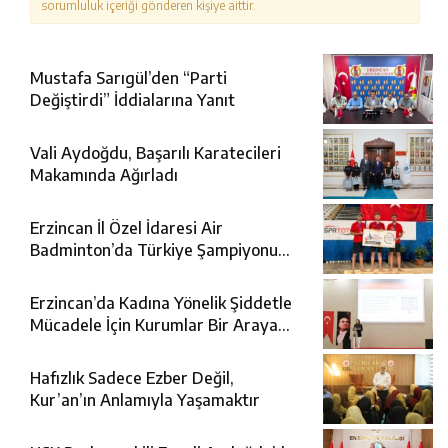
sorumluluk içeriği gönderen kişiye aittir.
Mustafa Sarıgül’den “Parti
Değiştirdi” İddialarına Yanıt
Vali Aydoğdu, Başarılı Karatecileri
Makamında Ağırladı
Erzincan İl Özel İdaresi Air
Badminton’da Türkiye Şampiyonu
Oldu
Erzincan’da Kadına Yönelik Şiddetle
Mücadele İçin Kurumlar Bir Araya
Geldi
Hafızlık Sadece Ezber Değil,
Kur’an’ın Anlamıyla Yaşamaktır