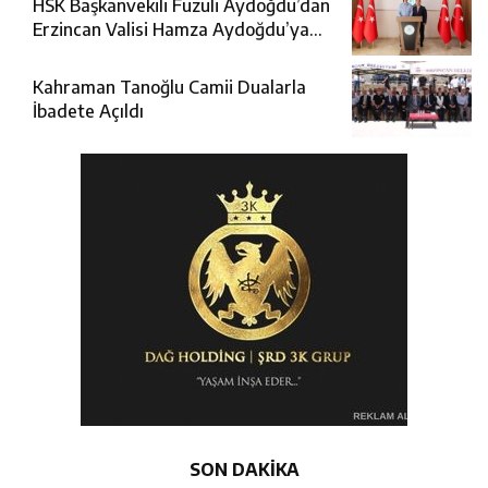
HSK Başkanvekili Fuzuli Aydoğdu’dan
Erzincan Valisi Hamza Aydoğdu’ya
Ziyaret
Kahraman Tanoğlu Camii Dualarla
İbadete Açıldı
SON DAKİKA