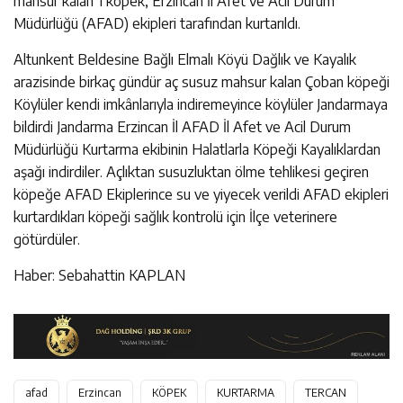
mahsur kalan 1 köpek, Erzincan İl Afet ve Acil Durum
Müdürlüğü (AFAD) ekipleri tarafından kurtarıldı.
Altunkent Beldesine Bağlı Elmalı Köyü Dağlık ve Kayalık
arazisinde birkaç gündür aç susuz mahsur kalan Çoban köpeği
Köylüler kendi imkânlarıyla indiremeyince köylüler Jandarmaya
bildirdi Jandarma Erzincan İl AFAD İl Afet ve Acil Durum
Müdürlüğü Kurtarma ekibinin Halatlarla Köpeği Kayalıklardan
aşağı indirdiler. Açlıktan susuzluktan ölme tehlikesi geçiren
köpeğe AFAD Ekiplerince su ve yiyecek verildi AFAD ekipleri
kurtardıkları köpeği sağlık kontrolü için İlçe veterinere
götürdüler.
Haber: Sebahattin KAPLAN
afad
Erzincan
KÖPEK
KURTARMA
TERCAN