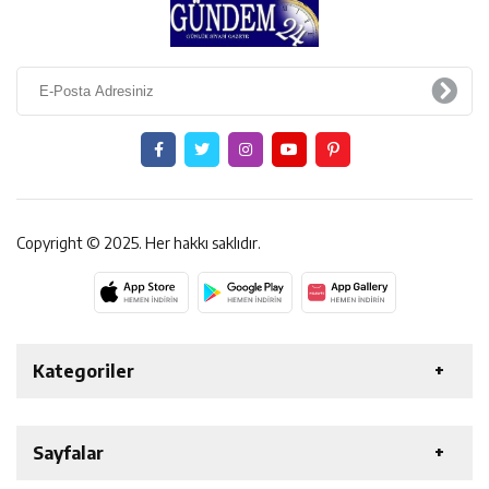
Copyright © 2025. Her hakkı saklıdır.
Kategoriler
ERZİNCAN
GENEL
EKONOMİ
SAĞLIK
Sayfalar
ÖZEL HABER
ETKİNLİK