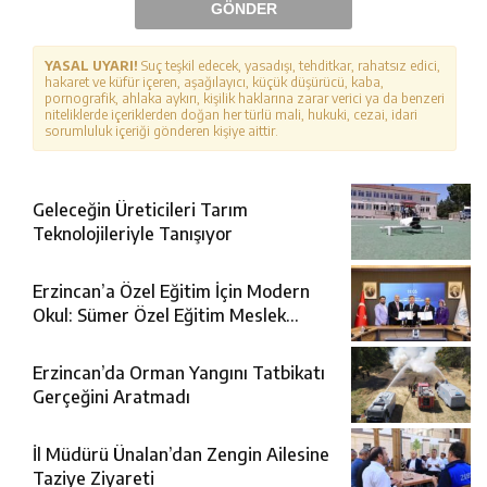
GÖNDER
YASAL UYARI!
Suç teşkil edecek, yasadışı, tehditkar, rahatsız edici,
hakaret ve küfür içeren, aşağılayıcı, küçük düşürücü, kaba,
pornografik, ahlaka aykırı, kişilik haklarına zarar verici ya da benzeri
niteliklerde içeriklerden doğan her türlü mali, hukuki, cezai, idari
sorumluluk içeriği gönderen kişiye aittir.
Geleceğin Üreticileri Tarım
Teknolojileriyle Tanışıyor
Erzincan’a Özel Eğitim İçin Modern
Okul: Sümer Özel Eğitim Meslek
Okulu Protokolü İmzalandı
Erzincan’da Orman Yangını Tatbikatı
Gerçeğini Aratmadı
İl Müdürü Ünalan’dan Zengin Ailesine
Taziye Ziyareti