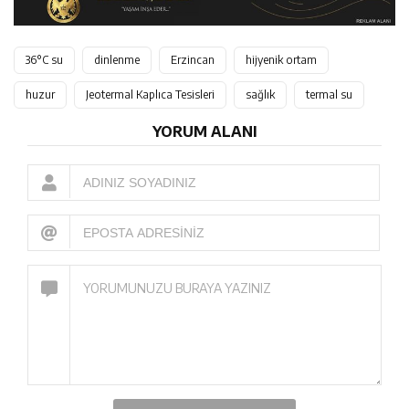
36°C su
dinlenme
Erzincan
hijyenik ortam
huzur
Jeotermal Kaplıca Tesisleri
sağlık
termal su
YORUM ALANI