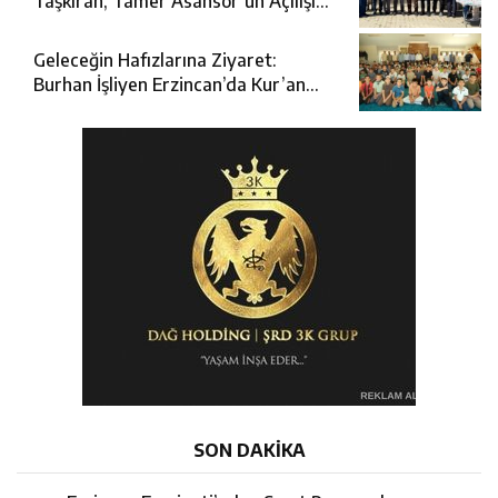
Taşkıran, Tamer Asansör’ün Açılışına
Katıldı
Geleceğin Hafızlarına Ziyaret:
Burhan İşliyen Erzincan’da Kur’an
Kursu Öğrencileriyle Buluştu
SON DAKİKA