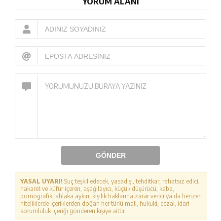
YORUM ALANI
GÖNDER
YASAL UYARI!
Suç teşkil edecek, yasadışı, tehditkar, rahatsız edici,
hakaret ve küfür içeren, aşağılayıcı, küçük düşürücü, kaba,
pornografik, ahlaka aykırı, kişilik haklarına zarar verici ya da benzeri
niteliklerde içeriklerden doğan her türlü mali, hukuki, cezai, idari
sorumluluk içeriği gönderen kişiye aittir.