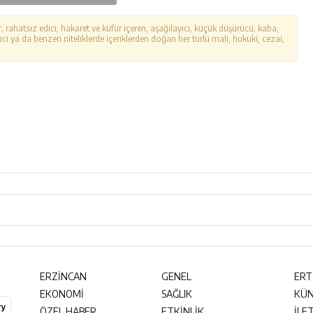
r, rahatsız edici, hakaret ve küfür içeren, aşağılayıcı, küçük düşürücü, kaba,
ici ya da benzeri niteliklerde içeriklerden doğan her türlü mali, hukuki, cezai,
ERZİNCAN
GENEL
ERT
EKONOMİ
SAĞLIK
KÜ
ÖZEL HABER
ETKİNLİK
İLE