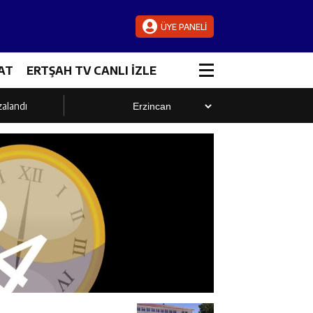
ÜYE PANELİ
AT
ERTŞAH TV CANLI İZLE
zalandı