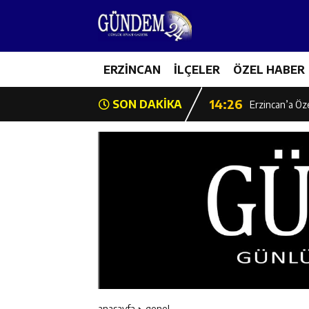
14:22
Milli Badminto
14:26
ERZİNCAN
İLÇELER
ÖZEL HABER
Geleceğin Üret
14:26
SON DAKİKA
Erzincan’a Öz
14:25
Erzincan’da O
14:25
İl Müdürü Ünal
14:24
İlk Durak Med
14:24
Erzincan Aile
14:23
Değer Erzinca
anasayfa
genel