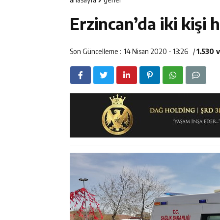
14:23
Kemah Belediy
Erzincan’da iki kişi 
14:22
30 İlde Deaş 
14:22
Milli Badminto
Son Güncelleme :
14 Nisan 2020 - 13:26
/
1.530 
14:26
Geleceğin Üret