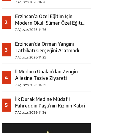
7 Ağustos 2026-14:26
Erzincan’a Özel Eğitim İçin
2
Modern Okul: Sümer Özel Eğitim
Meslek Okulu Protokolü
7 Ağustos 2026-14:26
İmzalandı
Erzincan’da Orman Yangını
3
Tatbikatı Gerçeğini Aratmadı
7 Ağustos 2026-14:25
İl Müdürü Ünalan’dan Zengin
4
Ailesine Taziye Ziyareti
7 Ağustos 2026-14:25
İlk Durak Medine Müdafii
5
Fahreddin Paşa’nın Kızının Kabri
7 Ağustos 2026-14:24