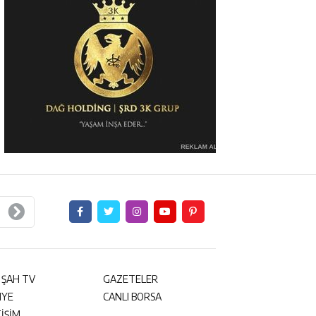
 ŞAH TV
GAZETELER
NYE
CANLI BORSA
TİŞİM