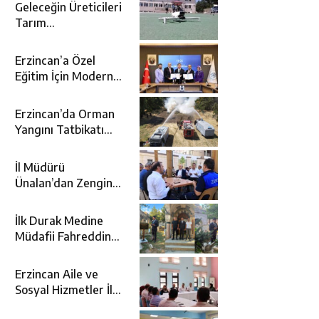
Geleceğin Üreticileri
Tarım
Teknolojileriyle
Tanışıyor
Erzincan’a Özel
Eğitim İçin Modern
Okul: Sümer Özel
Eğitim Meslek Okulu
Erzincan’da Orman
Protokolü İmzalandı
Yangını Tatbikatı
Gerçeğini Aratmadı
İl Müdürü
Ünalan’dan Zengin
Ailesine Taziye
Ziyareti
İlk Durak Medine
Müdafii Fahreddin
Paşa’nın Kızının
Kabri
Erzincan Aile ve
Sosyal Hizmetler İl
Müdürlüğünde