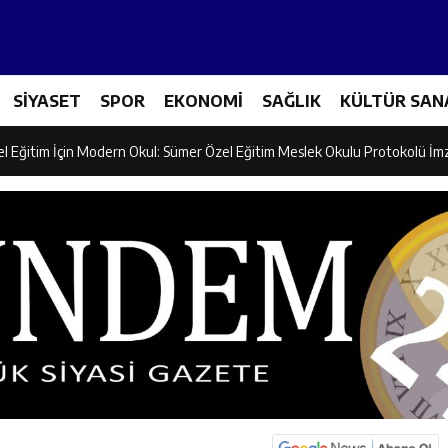
ncular Erzincan Ticaret Ve Sanayi Odası’nı Ziyaret Etti
SİYASET
SPOR
EKONOMİ
SAĞLIK
KÜLTÜR SAN
icileri Tarım Teknolojileriyle Tanışıyor
el Eğitim İçin Modern Okul: Sümer Özel Eğitim Meslek Okulu Protokolü İm
rman Yangını Tatbikatı Gerçeğini Aratmadı
an’dan Zengin Ailesine Taziye Ziyareti
ine Müdafii Fahreddin Paşa’nın Kızının Kabri
 ve Sosyal Hizmetler İl Müdürlüğünde Değerlendirme Toplantısı
n Projesi Kapsamında Öğrencilere Güvenlik Eğitimi