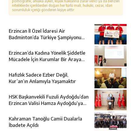
pornografik, ahlaka aykırı, kişilik haklarına zarar verici ya da benzeri
niteliklerde içeriklerden doğan her türlü mali, hukuki, cezai, idari
sorumluluk içeriği gönderen kişiye aittir.
Erzincan İl Özel İdaresi Air
Badminton’da Türkiye Şampiyonu
Oldu
Erzincan’da Kadına Yönelik Şiddetle
Mücadele İçin Kurumlar Bir Araya
Geldi
Hafızlık Sadece Ezber Değil,
Kur’an’ın Anlamıyla Yaşamaktır
HSK Başkanvekili Fuzuli Aydoğdu’dan
Erzincan Valisi Hamza Aydoğdu’ya
Ziyaret
Kahraman Tanoğlu Camii Dualarla
İbadete Açıldı