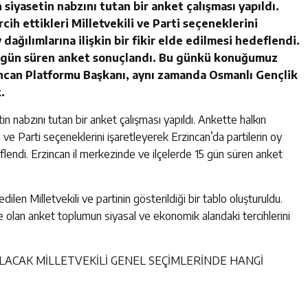
 siyasetin nabzını tutan bir anket çalışması yapıldı.
ih ettikleri Milletvekili ve Parti seçeneklerini
dağılımlarına ilişkin bir fikir elde edilmesi hedeflendi.
15 gün süren anket sonuçlandı. Bu günkü konuğumuz
incan Platformu Başkanı, aynı zamanda Osmanlı Gençlik
.
in nabzını tutan bir anket çalışması yapıldı. Ankette halkın
i ve Parti seçeneklerini işaretleyerek Erzincan’da partilerin oy
edeflendi. Erzincan il merkezinde ve ilçelerde 15 gün süren anket
ilen Milletvekili ve partinin gösterildiği bir tablo oluşturuldu.
e olan anket toplumun siyasal ve ekonomik alandaki tercihlerini
LACAK MİLLETVEKİLİ GENEL SEÇİMLERİNDE HANGİ