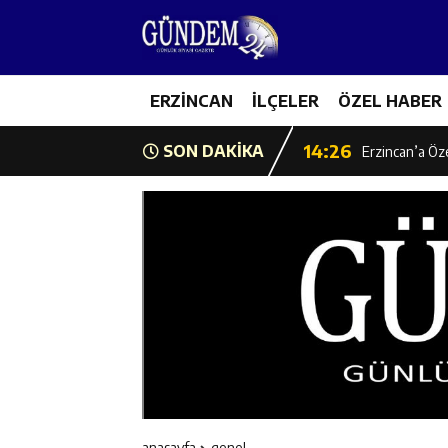
14:22
Milli Badminto
14:26
ERZİNCAN
İLÇELER
ÖZEL HABER
Geleceğin Üret
14:26
SON DAKİKA
Erzincan’a Öz
14:25
Erzincan’da O
14:25
İl Müdürü Ünal
14:24
İlk Durak Med
14:24
Erzincan Aile
14:23
Değer Erzinca
anasayfa
genel