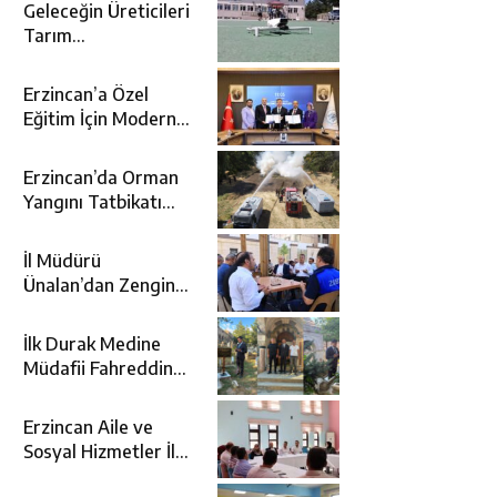
Geleceğin Üreticileri
Tarım
Teknolojileriyle
Tanışıyor
Erzincan’a Özel
Eğitim İçin Modern
Okul: Sümer Özel
Eğitim Meslek Okulu
Erzincan’da Orman
Protokolü İmzalandı
Yangını Tatbikatı
Gerçeğini Aratmadı
İl Müdürü
Ünalan’dan Zengin
Ailesine Taziye
Ziyareti
İlk Durak Medine
Müdafii Fahreddin
Paşa’nın Kızının
Kabri
Erzincan Aile ve
Sosyal Hizmetler İl
Müdürlüğünde