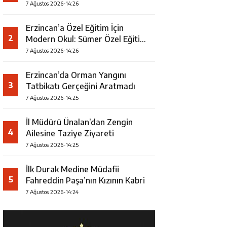
7 Ağustos 2026-14:26
Erzincan’a Özel Eğitim İçin
2
Modern Okul: Sümer Özel Eğitim
Meslek Okulu Protokolü
7 Ağustos 2026-14:26
İmzalandı
Erzincan’da Orman Yangını
3
Tatbikatı Gerçeğini Aratmadı
7 Ağustos 2026-14:25
İl Müdürü Ünalan’dan Zengin
4
Ailesine Taziye Ziyareti
7 Ağustos 2026-14:25
İlk Durak Medine Müdafii
5
Fahreddin Paşa’nın Kızının Kabri
7 Ağustos 2026-14:24