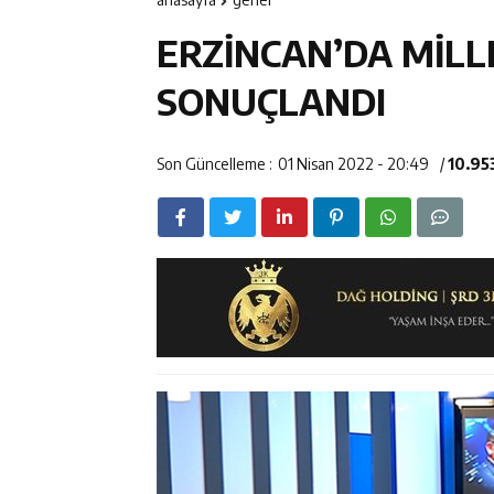
14:23
Kemah Belediy
ERZİNCAN’DA MİLL
14:22
30 İlde Deaş 
SONUÇLANDI
14:22
Milli Badminto
Son Güncelleme :
01 Nisan 2022 - 20:49
/
10.95
14:26
Geleceğin Üret