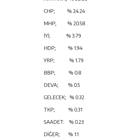
CHP; % 24.24
MHP; % 20.58
İYİ; % 3.79
HDP; % 1.94
YRP; % 1.79
BBP; % 0.8
DEVA; % 0.5
GELECEK; % 0.32
TKP; % 0.31
SAADET: % 0.23
DİĞER; % 1.1