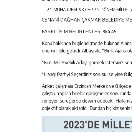
MUHARREM IŞIK CHP 24. DÖNEM MİLLETV
CENANİ DAĞHAN ÇAKMAK BELEDİYE MECL
FARKLI İSİM BELİRTENLER; %4.45
Konu hakkında bilgilendirmede bulunan Ajans 
önemini dile getirdi. Albayrak; “Birlik Ajans ol
*Kimi Milletvekili Adayı görmek istersiniz so
*Hangi Partiyi Seçerdiniz sorusu ise yine 8 i
Anket çalışması Erzincan Merkez ve 8 ilçede fa
çalıştık. Yapılan birebir görüşmeler sonucunda
ilerleyen süreçlerde devam edecek. Halkımızın
objektif olarak aktarıldı. Bundan hiç kimsenin