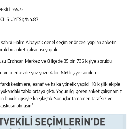
EKİLİ; %5.72
İS ÜYESİ; %4.87
sahibi Halim Albayrak genel seçimler öncesi yapılan anketin
arak bir anket çalışması yaptık.
rusu Erzincan Merkez ve 8 ilçede 35 bin 736 kişiye soruldu.
lçe ve merkezde yüz yüze 4 bin 643 kişiye soruldu.
rklı kesimlere, esnaf ve halka yönelik yapıldı. 10 kişilik ekiple
 yukarıdaki tablo ortaya çıktı. Yoğun ilgi gören anket çalışmamız
 büyük ilgisiyle karşılaştık. Sonuçlar tamamen tarafsız ve
 kuşkusu olmasın.’