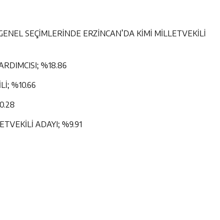
 GENEL SEÇİMLERİNDE ERZİNCAN’DA KİMİ MİLLETVEKİLİ
RDIMCISI; %18.86
İ; %10.66
0.28
TVEKİLİ ADAYI; %9.91