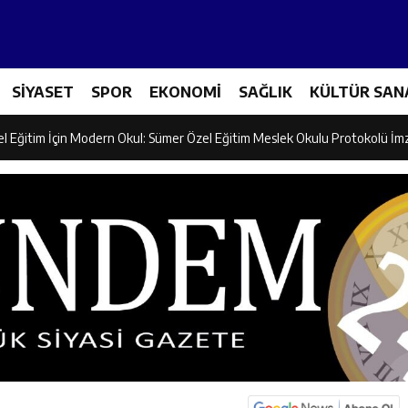
ncular Erzincan Ticaret Ve Sanayi Odası’nı Ziyaret Etti
SİYASET
SPOR
EKONOMİ
SAĞLIK
KÜLTÜR SAN
icileri Tarım Teknolojileriyle Tanışıyor
el Eğitim İçin Modern Okul: Sümer Özel Eğitim Meslek Okulu Protokolü İm
rman Yangını Tatbikatı Gerçeğini Aratmadı
an’dan Zengin Ailesine Taziye Ziyareti
ine Müdafii Fahreddin Paşa’nın Kızının Kabri
 ve Sosyal Hizmetler İl Müdürlüğünde Değerlendirme Toplantısı
n Projesi Kapsamında Öğrencilere Güvenlik Eğitimi