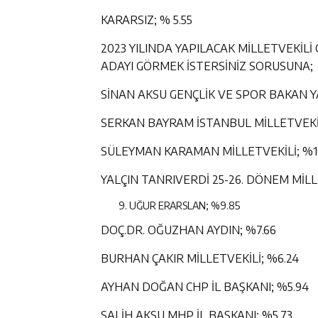
KARARSIZ; % 5.55
2023 YILINDA YAPILACAK MİLLETVEKİLİ
ADAYI GÖRMEK İSTERSİNİZ SORUSUNA;
SİNAN AKSU GENÇLİK VE SPOR BAKAN YA
SERKAN BAYRAM İSTANBUL MİLLETVEKİL
SÜLEYMAN KARAMAN MİLLETVEKİLİ; %1
YALÇIN TANRIVERDİ 25-26. DÖNEM MİLLE
UĞUR ERARSLAN; %9.85
DOÇ.DR. OĞUZHAN AYDIN; %7.66
BURHAN ÇAKIR MİLLETVEKİLİ; %6.24
AYHAN DOĞAN CHP İL BAŞKANI; %5.94
SALİH AKSU MHP İL BAŞKANI; %5.73