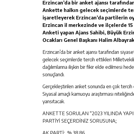
Erzincan’da bir anket ajansı tarafından
Ankette halkın gelecek seçimlerde terc
işaretleyerek Erzincan’da partilerin oy 
Erzincan il merkezinde ve ilçelerde 
Anketi yapan Ajans Sahibi, Büyük Erz
Ocakları Genel Başkanı Halim Albayrak
Erzincan’da bir anket ajansı tarafından siyaset
gelecek seçimlerde tercih ettikleri Milletvekil
dağılımlarına ilişkin bir fikir elde edilmesi h
sonuçlandı.
Gerçekleştirilen anket sonunda en çok tercih ed
Siyasal amaçlı kamuoyu araştırması niteliğind
yansıtacak.
ANKETTE SORULAN “2023 YILINDA YAPI
PARTİYİ SEÇERDİNİZ SORUSUNA;
AK PARTİ; % 38.86