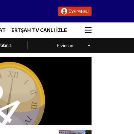
ÜYE PANELİ
AT
ERTŞAH TV CANLI İZLE
zalandı