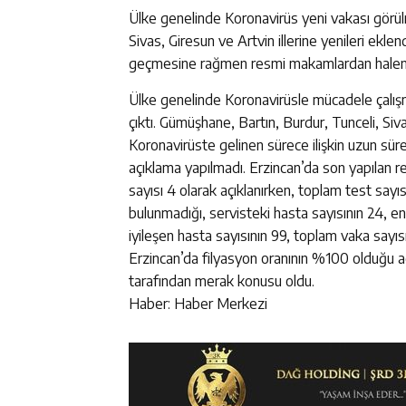
Ülke genelinde Koronavirüs yeni vakası görülme
Sivas, Giresun ve Artvin illerine yenileri ekle
geçmesine rağmen resmi makamlardan halen b
Ülke genelinde Koronavirüsle mücadele çalışm
çıktı. Gümüşhane, Bartın, Burdur, Tunceli, Sivas
Koronavirüste gelinen sürece ilişkin uzun s
açıklama yapılmadı. Erzincan’da son yapılan 
sayısı 4 olarak açıklanırken, toplam test say
bulunmadığı, servisteki hasta sayısının 24, e
iyileşen hasta sayısının 99, toplam vaka sayısı
Erzincan’da filyasyon oranının %100 olduğu 
tarafından merak konusu oldu.
Haber: Haber Merkezi