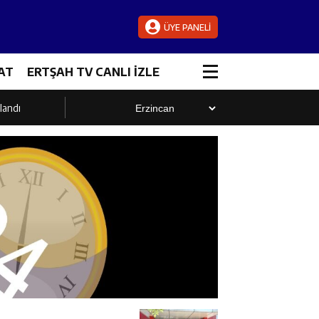
ÜYE PANELİ
AT
ERTŞAH TV CANLI İZLE
landı