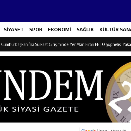
adına Yönelik Şiddetle Mücadele Eğitimi Düzenlendi
SİYASET
SPOR
EKONOMİ
SAĞLIK
KÜLTÜR SAN
dayı Süleyman Tan Üyelerle Buluştu
Cumhurbaşkanı’na Suikast Girişiminde Yer Alan Firari FETÖ Şüphelisi Yaka
 “Kemaliye İçin Durmadan, Yorulmadan Çalışıyoruz”
, Erzincan’da “Salı Sohbetleri”ne Konuk Oldu
ntonda Finale Yükseldi
ik Spor Kulübü Karate Takımı Türkiye Üçüncüsü Oldu
on Mikseri ile Otomobil Çarpıştı: 3 Kişi Yaralandı