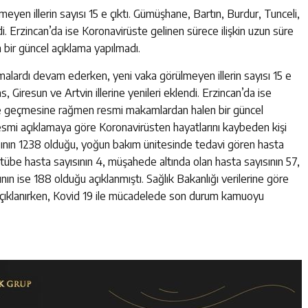
yen illerin sayısı 15 e çıktı. Gümüşhane, Bartın, Burdur, Tunceli,
ndi. Erzincan’da ise Koronavirüste gelinen sürece ilişkin uzun süre
ir güncel açıklama yapılmadı.
alardı devam ederken, yeni vaka görülmeyen illerin sayısı 15 e
, Giresun ve Artvin illerine yenileri eklendi. Erzincan’da ise
üre geçmesine rağmen resmi makamlardan halen bir güncel
resmi açıklamaya göre Koronavirüsten hayatlarını kaybeden kişi
ısının 1238 olduğu, yoğun bakım ünitesinde tedavi gören hasta
ntübe hasta sayısının 4, müşahede altında olan hasta sayısının 57,
nın ise 188 olduğu açıklanmıştı. Sağlık Bakanlığı verilerine göre
açıklanırken, Kovid 19 ile mücadelede son durum kamuoyu