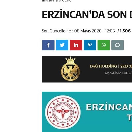
11:47
ETSO Başkanı 
ERZİNCAN’DA SON
11:45
Kemah’da Sulta
11:44
Kemaliye’de K
Son Güncelleme :
08 Mayıs 2020 - 12:05
/
1.506
14:43
ETSO Başkan A