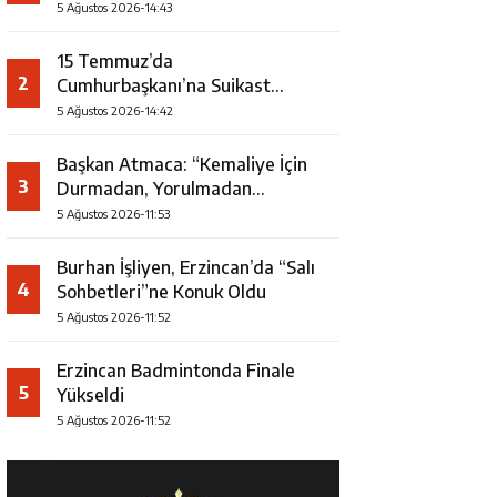
5 Ağustos 2026-14:43
15 Temmuz’da
2
Cumhurbaşkanı’na Suikast
Girişiminde Yer Alan Firari FETÖ
5 Ağustos 2026-14:42
Şüphelisi Yakalandı
Başkan Atmaca: “Kemaliye İçin
3
Durmadan, Yorulmadan
Çalışıyoruz”
5 Ağustos 2026-11:53
Burhan İşliyen, Erzincan’da “Salı
4
Sohbetleri”ne Konuk Oldu
5 Ağustos 2026-11:52
Erzincan Badmintonda Finale
5
Yükseldi
5 Ağustos 2026-11:52