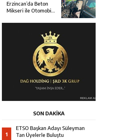
Üçüncüsü Oldu
Erzincan’da Beton
Mikseri ile Otomobil
Çarpıştı: 3 Kişi
Yaralandı
SON DAKİKA
ETSO Başkan Adayı Süleyman
1
Tan Üyelerle Buluştu