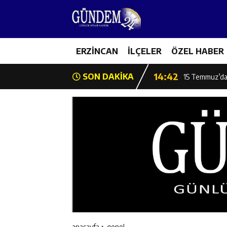
11:44
Kemaliye’de K
14:43
ERZİNCAN
İLÇELER
ÖZEL HABER
ETSO Başkan A
14:42
SON DAKİKA
15 Temmuz’da 
11:53
Başkan Atmaca:
11:52
Burhan İşliyen
11:52
Erzincan Badmi
11:51
Erzincan Gençl
11:49
Erzincan’da Bet
anasayfa
genel