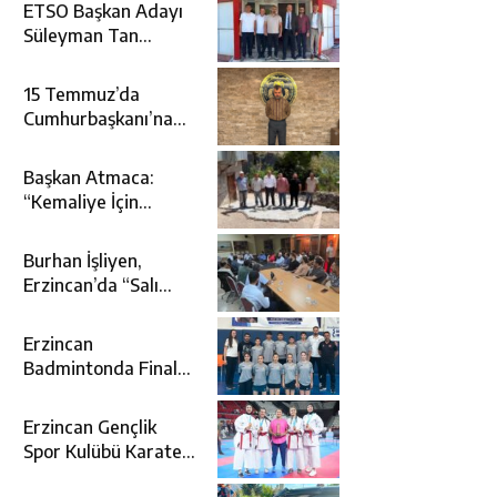
ETSO Başkan Adayı
Süleyman Tan
Üyelerle Buluştu
15 Temmuz’da
Cumhurbaşkanı’na
Suikast Girişiminde
Yer Alan Firari FETÖ
Başkan Atmaca:
Şüphelisi Yakalandı
“Kemaliye İçin
Durmadan,
Yorulmadan
Burhan İşliyen,
Çalışıyoruz”
Erzincan’da “Salı
Sohbetleri”ne Konuk
Oldu
Erzincan
Badmintonda Finale
Yükseldi
Erzincan Gençlik
Spor Kulübü Karate
Takımı Türkiye