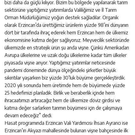
bizi daha da güçlü kılıyor. Bizim bu bölgede yapılanarak tarım
sektörüne yaptığımız yatırımlarda Valiliğimiz ve İl Tarım
Orman Müdürlüğümüz yoğun destek sağladılar. Organik
olarak Erzincan’da ürettiğimiz ürünlerin yüzde 98’ini dünyanın
dört bir tarafında ihraç ederek hem Erzincan hem de ülkemiz
ekonomisine katma değer sağlıyoruz. Meyvecilik sektöründe
ülkemizde en stratejik ürün şu anda vişne. Çünkü Amerikadan
Avrupa ülkelerine ve uzak doğu ülkelerine kadar tüm ülkeler
piyasada vişne arıyor. Yaptığımız yatırımlar neticesinde
pandemi döneminde dünya ölçeğindeki şirketler büyük
sıkıntılar yaşarken biz yüzde 30’luk büyüme gerçekleştirdik.
2020 yılı sonunda hem üretimde hem de büyümede yüzde
25 hedefimizi planladık. Birlik ve beraberlik içinde hem
ihracaatımızı artıracağız hem de ülkemize döviz girdisi ve
katma değer sarlarken tarımın büyümesi için de çalışmaya
devam edeceğiz” dedi.
Hasat programında Erzincan Vali Yardımcısı İhsan Ayrancı ise
Erzincan’ın Akyazı mahallesinde bulunan vişne bahçesinde ilk