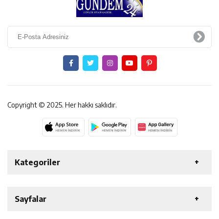
Copyright © 2025. Her hakkı saklıdır.
Kategoriler
ERZİNCAN
GENEL
EKONOMİ
SAĞLIK
Sayfalar
ÖZEL HABER
ETKİNLİK