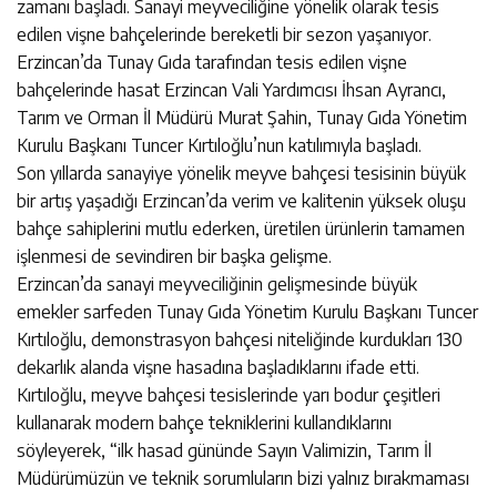
zamanı başladı. Sanayi meyveciliğine yönelik olarak tesis
edilen vişne bahçelerinde bereketli bir sezon yaşanıyor.
Erzincan’da Tunay Gıda tarafından tesis edilen vişne
bahçelerinde hasat Erzincan Vali Yardımcısı İhsan Ayrancı,
Tarım ve Orman İl Müdürü Murat Şahin, Tunay Gıda Yönetim
Kurulu Başkanı Tuncer Kırtıloğlu’nun katılımıyla başladı.
Son yıllarda sanayiye yönelik meyve bahçesi tesisinin büyük
bir artış yaşadığı Erzincan’da verim ve kalitenin yüksek oluşu
bahçe sahiplerini mutlu ederken, üretilen ürünlerin tamamen
işlenmesi de sevindiren bir başka gelişme.
Erzincan’da sanayi meyveciliğinin gelişmesinde büyük
emekler sarfeden Tunay Gıda Yönetim Kurulu Başkanı Tuncer
Kırtıloğlu, demonstrasyon bahçesi niteliğinde kurdukları 130
dekarlık alanda vişne hasadına başladıklarını ifade etti.
Kırtıloğlu, meyve bahçesi tesislerinde yarı bodur çeşitleri
kullanarak modern bahçe tekniklerini kullandıklarını
söyleyerek, “ilk hasad gününde Sayın Valimizin, Tarım İl
Müdürümüzün ve teknik sorumluların bizi yalnız bırakmaması