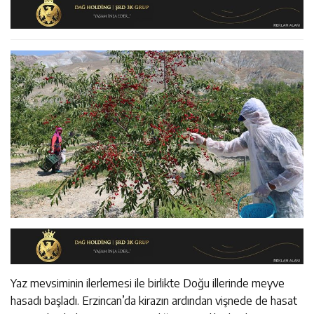
11:45
Kemah’da Sultanmelik Giriş Mevkii Yol Genişletme
11:44
Kemaliye’de Kadına Yönelik Şiddetle Mücadele Eğitimi
Çalışmaları Başladı
14:43
ETSO Başkan Adayı Süleyman Tan Üyelerle Buluştu
Düzenlendi
Yaz mevsiminin ilerlemesi ile birlikte Doğu illerinde meyve
hasadı başladı. Erzincan’da kirazın ardından vişnede de hasat