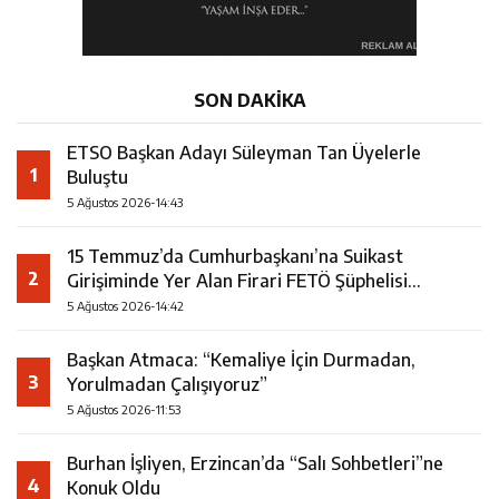
SON DAKİKA
ETSO Başkan Adayı Süleyman Tan Üyelerle
1
Buluştu
5 Ağustos 2026-14:43
15 Temmuz’da Cumhurbaşkanı’na Suikast
2
Girişiminde Yer Alan Firari FETÖ Şüphelisi
Yakalandı
5 Ağustos 2026-14:42
Başkan Atmaca: “Kemaliye İçin Durmadan,
3
Yorulmadan Çalışıyoruz”
5 Ağustos 2026-11:53
Burhan İşliyen, Erzincan’da “Salı Sohbetleri”ne
4
Konuk Oldu