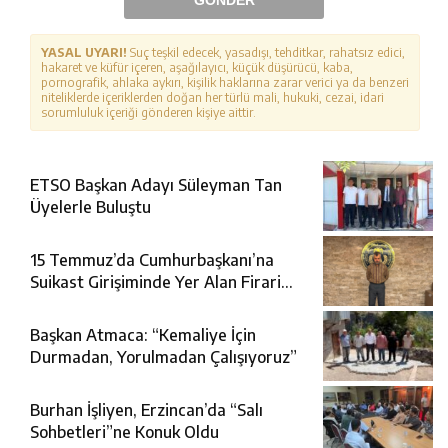
GÖNDER
YASAL UYARI!
Suç teşkil edecek, yasadışı, tehditkar, rahatsız edici,
hakaret ve küfür içeren, aşağılayıcı, küçük düşürücü, kaba,
pornografik, ahlaka aykırı, kişilik haklarına zarar verici ya da benzeri
niteliklerde içeriklerden doğan her türlü mali, hukuki, cezai, idari
sorumluluk içeriği gönderen kişiye aittir.
ETSO Başkan Adayı Süleyman Tan
Üyelerle Buluştu
15 Temmuz’da Cumhurbaşkanı’na
Suikast Girişiminde Yer Alan Firari
FETÖ Şüphelisi Yakalandı
Başkan Atmaca: “Kemaliye İçin
Durmadan, Yorulmadan Çalışıyoruz”
Burhan İşliyen, Erzincan’da “Salı
Sohbetleri”ne Konuk Oldu