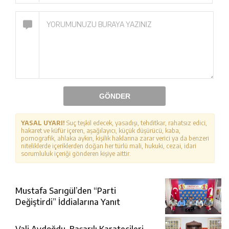
GÖNDER
YASAL UYARI!
Suç teşkil edecek, yasadışı, tehditkar, rahatsız edici,
hakaret ve küfür içeren, aşağılayıcı, küçük düşürücü, kaba,
pornografik, ahlaka aykırı, kişilik haklarına zarar verici ya da benzeri
niteliklerde içeriklerden doğan her türlü mali, hukuki, cezai, idari
sorumluluk içeriği gönderen kişiye aittir.
Mustafa Sarıgül’den “Parti
Değiştirdi” İddialarına Yanıt
Vali Aydoğdu, Başarılı Karatecileri