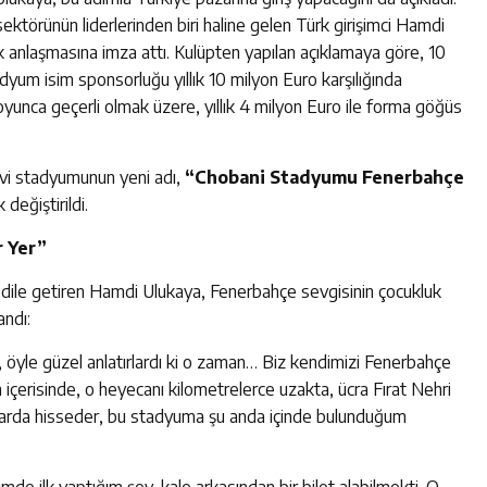
törünün liderlerinden biri haline gelen Türk girişimci Hamdi
k anlaşmasına imza attı. Kulüpten yapılan açıklamaya göre, 10
yum isim sponsorluğu yıllık 10 milyon Euro karşılığında
oyunca geçerli olmak üzere, yıllık 4 milyon Euro ile forma göğüs
evi stadyumunun yeni adı,
“Chobani Stadyumu Fenerbahçe
 değiştirildi.
r Yer”
 dile getiren Hamdi Ulukaya, Fenerbahçe sevgisinin çocukluk
andı:
 öyle güzel anlatırlardı ki o zaman… Biz kendimizi Fenerbahçe
 içerisinde, o heyecanı kilometrelerce uzakta, ücra Fırat Nehri
lalarda hisseder, bu stadyuma şu anda içinde bulunduğum