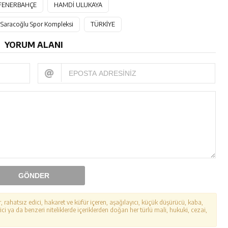
FENERBAHÇE
HAMDİ ULUKAYA
 Saracoğlu Spor Kompleksi
TÜRKİYE
YORUM ALANI
GÖNDER
r, rahatsız edici, hakaret ve küfür içeren, aşağılayıcı, küçük düşürücü, kaba,
ici ya da benzeri niteliklerde içeriklerden doğan her türlü mali, hukuki, cezai,