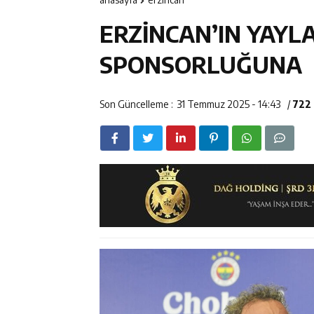
12:14
Erzincan’da Ar
ERZİNCAN’IN YAY
12:13
Erzincan Erkek 
SPONSORLUĞUNA
12:12
Erzincan Emniy
Son Güncelleme :
31 Temmuz 2025 - 14:43
/
722
12:19
Umre Ödüllü Bi