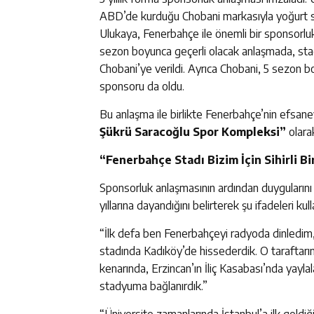
ABD’de kurduğu Chobani markasıyla yoğurt sek
Ulukaya, Fenerbahçe ile önemli bir sponsorlu
sezon boyunca geçerli olacak anlaşmada, stad
Chobani’ye verildi. Ayrıca Chobani, 5 sezon b
sponsoru da oldu.
Bu anlaşma ile birlikte Fenerbahçe’nin efsan
Şükrü Saracoğlu Spor Kompleksi”
olarak
“Fenerbahçe Stadı Bizim İçin Sihirli Bi
Sponsorluk anlaşmasının ardından duygularını
yıllarına dayandığını belirterek şu ifadeleri kull
“İlk defa ben Fenerbahçeyi radyoda dinledim,
stadında Kadıköy’de hissederdik. O taraftarın
kenarında, Erzincan’ın İliç Kasabası’nda yay
stadyuma bağlanırdık.”