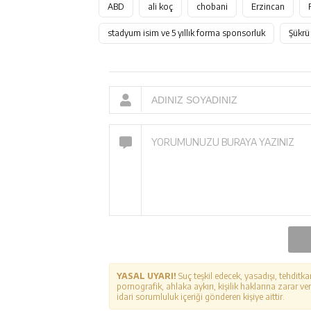
ABD
ali koç
chobani
Erzincan
stadyum isim ve 5 yıllık forma sponsorluk
Şükrü
YASAL UYARI!
Suç teşkil edecek, yasadışı, tehditka
pornografik, ahlaka aykırı, kişilik haklarına zarar ver
idari sorumluluk içeriği gönderen kişiye aittir.