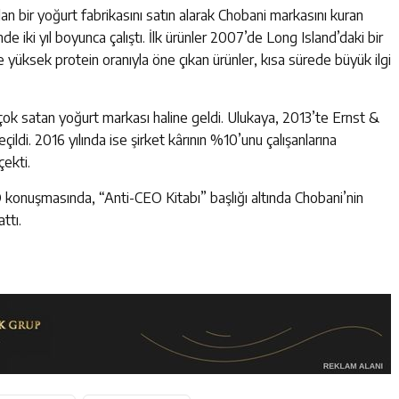
 bir yoğurt fabrikasını satın alarak Chobani markasını kuran
e iki yıl boyunca çalıştı. İlk ürünler 2007’de Long Island’daki bir
yüksek protein oranıyla öne çıkan ürünler, kısa sürede büyük ilgi
çok satan yoğurt markası haline geldi. Ulukaya, 2013’te Ernst &
çildi. 2016 yılında ise şirket kârının %10’unu çalışanlarına
çekti.
 konuşmasında, “Anti-CEO Kitabı” başlığı altında Chobani’nin
ttı.