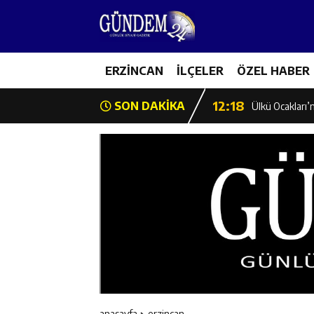
12:12
Erzincan Emniy
12:19
ERZİNCAN
İLÇELER
ÖZEL HABER
Umre Ödüllü Bi
12:18
SON DAKİKA
Ülkü Ocakları’
12:17
Üzümlü’de Yaz 
12:16
Vali Yardımcıl
12:16
Kaymakam Mehm
12:15
Geleceğin Hafız
12:14
ETSO Başkan A
anasayfa
erzi̇ncan