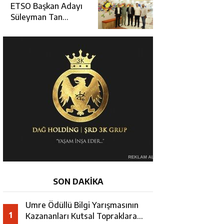
Erzincan’da Kur’an
ETSO Başkan Adayı
Kursu Öğrencileriyle
Süleyman Tan
Buluştu
Üyelerle Buluşmayı
Sürdürüyor
SON DAKİKA
Umre Ödüllü Bilgi Yarışmasının
1
Kazananları Kutsal Topraklara