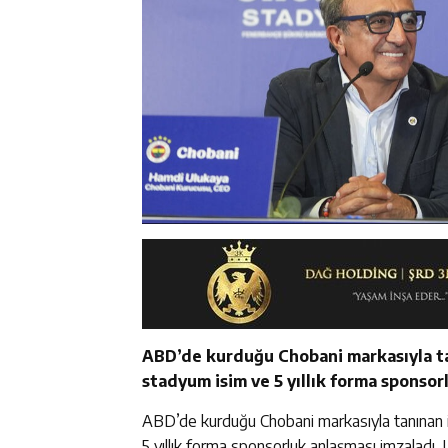
ABD’de kurduğu Chobani markasıyla tan
stadyum isim ve 5 yıllık forma sponsor
ABD’de kurduğu Chobani markasıyla tanınan iş
5 yıllık forma sponsorluk anlaşması imzaladı. 