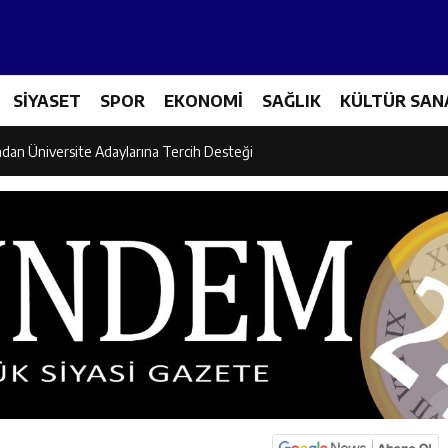
et Personeline Finansal Okuryazarlık Eğitimi
SİYASET
SPOR
EKONOMİ
SAĞLIK
KÜLTÜR SAN
lgi Yarışmasının Kazananları Kutsal Topraklara Uğurlandı
ndan Üniversite Adaylarına Tercih Desteği
Akşamlarına Açık Hava Sineması Renk Kattı
arı Canpolat ve Kaya, Mehmet Zengin’in Cenaze Törenine Katıldı
et Furkan Taşkıran, Tamer Asansör’ün Açılışına Katıldı
larına Ziyaret: Burhan İşliyen Erzincan’da Kur’an Kursu Öğrencileriyle Bu
dayı Süleyman Tan Üyelerle Buluşmayı Sürdürüyor