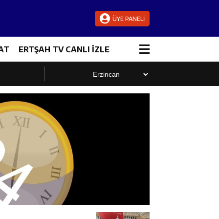
ÜYE PANELİ
AT
ERTŞAH TV CANLI İZLE
luştu