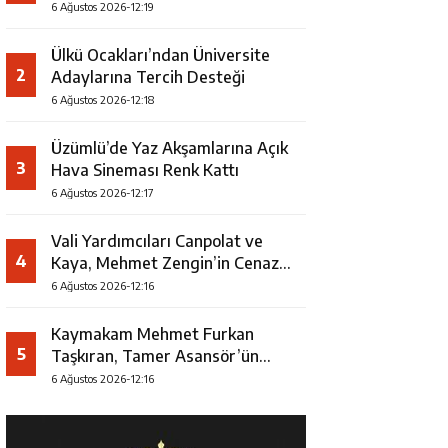
Uğurlandı
6 Ağustos 2026-12:19
Ülkü Ocakları’ndan Üniversite
2
Adaylarına Tercih Desteği
6 Ağustos 2026-12:18
Üzümlü’de Yaz Akşamlarına Açık
3
Hava Sineması Renk Kattı
6 Ağustos 2026-12:17
Vali Yardımcıları Canpolat ve
4
Kaya, Mehmet Zengin’in Cenaze
Törenine Katıldı
6 Ağustos 2026-12:16
Kaymakam Mehmet Furkan
5
Taşkıran, Tamer Asansör’ün
Açılışına Katıldı
6 Ağustos 2026-12:16