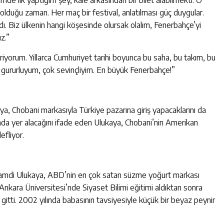
imde ilk yaptığım şey, kale arkasından bir bilet alabilmekti. O
olduğu zaman. Her maç bir festival, anlatılması güç duygular.
adı. Biz ülkenin hangi köşesinde olursak olalım, Fenerbahçe’yi
z.”
orum. Yıllarca Cumhuriyet tarihi boyunca bu saha, bu takım, bu
 gururluyum, çok sevinçliyim. En büyük Fenerbahçe!”
a, Chobani markasıyla Türkiye pazarına giriş yapacaklarını da
rında yer alacağını ifade eden Ulukaya, Chobani’nin Amerikan
efliyor.
n Hamdi Ulukaya, ABD’nin en çok satan süzme yoğurt markası
Ankara Üniversitesi’nde Siyaset Bilimi eğitimi aldıktan sonra
itti. 2002 yılında babasının tavsiyesiyle küçük bir beyaz peynir