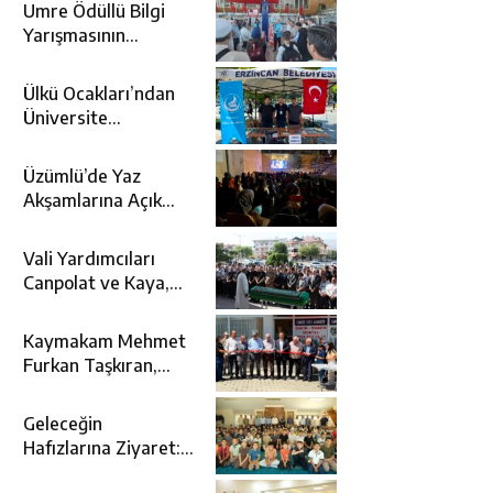
Umre Ödüllü Bilgi
Yarışmasının
Kazananları Kutsal
Topraklara
Ülkü Ocakları’ndan
Uğurlandı
Üniversite
Adaylarına Tercih
Desteği
Üzümlü’de Yaz
Akşamlarına Açık
Hava Sineması Renk
Kattı
Vali Yardımcıları
Canpolat ve Kaya,
Mehmet Zengin’in
Cenaze Törenine
Kaymakam Mehmet
Katıldı
Furkan Taşkıran,
Tamer Asansör’ün
Açılışına Katıldı
Geleceğin
Hafızlarına Ziyaret:
Burhan İşliyen