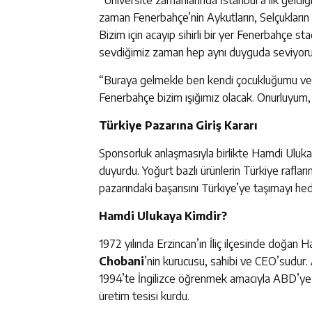
“Üniversite zamanlarında İstanbul’a ilk geldiğ
zaman Fenerbahçe’nin Aykutların, Selçukların 
Bizim için acayip sihirli bir yer Fenerbahçe st
sevdiğimiz zaman hep aynı duyguda seviyoru
“Buraya gelmekle ben kendi çocukluğumu veriy
Fenerbahçe bizim ışığımız olacak. Onurluyum,
Türkiye Pazarına Giriş Kararı
Sponsorluk anlaşmasıyla birlikte Hamdi Ulukay
duyurdu. Yoğurt bazlı ürünlerin Türkiye rafla
pazarındaki başarısını Türkiye’ye taşımayı hed
Hamdi Ulukaya Kimdir?
1972 yılında Erzincan’ın İliç ilçesinde doğa
Chobani
’nin kurucusu, sahibi ve CEO’sudur. 
1994’te İngilizce öğrenmek amacıyla ABD’ye g
üretim tesisi kurdu.