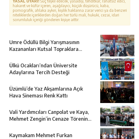
YASAL UYARI!
Suç teşkil edecek, yasadışı, tehditkar, rahatsız edici,
hakaret ve küfür içeren, aşağılayıcı, küçük düşürücü, kaba,
pornografik, ahlaka aykırı, kişilik haklarına zarar verici ya da benzeri
niteliklerde içeriklerden doğan her türlü mali, hukuki, cezai, idari
sorumluluk içeriği gönderen kişiye aittir.
Umre Ödüllü Bilgi Yarışmasının
Kazananları Kutsal Topraklara
Uğurlandı
Ülkü Ocakları’ndan Üniversite
Adaylarına Tercih Desteği
Üzümlü’de Yaz Akşamlarına Açık
Hava Sineması Renk Kattı
Vali Yardımcıları Canpolat ve Kaya,
Mehmet Zengin’in Cenaze Törenine
Katıldı
Kaymakam Mehmet Furkan