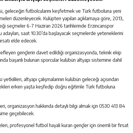
 geleceğin futbolcularını keşfetmek ve Türk futboluna yeni
meleri düzenleyecek. Kulüpten yapılan açıklamaya göre, 2013,
ceği seçmeler 6-7 Haziran 2026 tarihlerinde Erzincanspor
cu adayları, saat 10.30’da başlayacak seçmelerde yeteneklerini
ırsatı elde edecek.
defleyen gençlerin davet edildiği organizasyonda, teknik ekip
da başarılı bulunan sporcular kulübün altyapı sistemine dahil
tkilileri, altyapı çalışmalarının kulübün geleceği açısından
ekleri erken yaşta keşfedip doğru eğitimle Türk futboluna
eri, organizasyon hakkında detaylı bilgi almak için 0530 413 84
işime geçebilecek.
ri, profesyonel futbol hayali kuran gençler için önemli bir fırsat