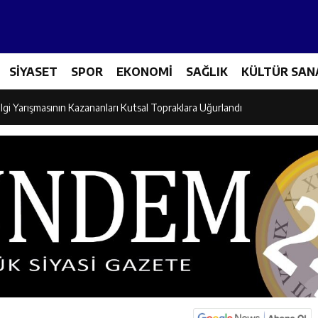
Tenis Takımı ANALİG’de Yarı Final Biletini Aldı
SİYASET
SPOR
EKONOMİ
SAĞLIK
KÜLTÜR SAN
eti’nden Semt Pazarında Bilgilendirme Faaliyeti
lgi Yarışmasının Kazananları Kutsal Topraklara Uğurlandı
ndan Üniversite Adaylarına Tercih Desteği
Akşamlarına Açık Hava Sineması Renk Kattı
arı Canpolat ve Kaya, Mehmet Zengin’in Cenaze Törenine Katıldı
et Furkan Taşkıran, Tamer Asansör’ün Açılışına Katıldı
larına Ziyaret: Burhan İşliyen Erzincan’da Kur’an Kursu Öğrencileriyle Bu