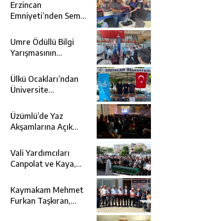
Erzincan
Emniyeti’nden Semt
Pazarında
Bilgilendirme
Umre Ödüllü Bilgi
Faaliyeti
Yarışmasının
Kazananları Kutsal
Topraklara
Ülkü Ocakları’ndan
Uğurlandı
Üniversite
Adaylarına Tercih
Desteği
Üzümlü’de Yaz
Akşamlarına Açık
Hava Sineması Renk
Kattı
Vali Yardımcıları
Canpolat ve Kaya,
Mehmet Zengin’in
Cenaze Törenine
Kaymakam Mehmet
Katıldı
Furkan Taşkıran,
Tamer Asansör’ün