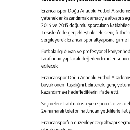
Erzincanspor Doğu Anadolu Futbol Akademisi,
yetenekler kazandırmak amacıyla altyapı seç
2014 ve 2015 doğumlu sporcuların katılabile
Tesisleri’nde gerçekleştirilecek. Genç futbol
sergileyerek Erzincanspor altyapısına girme f
Futbola ilgi duyan ve profesyonel kariyer he
tarafından yapılacak değerlendirmeler sonucun
edilecek.
Erzincanspor Doğu Anadolu Futbol Akademisi ye
büyük önem taşıdığını belirterek, genç yeten
kazandırmayı hedeflediklerini ifade etti.
Seçmelere katılmak isteyen sporcular ve ailel
24 numaralı telefon hattından yetkililerle ilet
Erzincanspor’un düzenleyeceği altyapı seçmele
olarak görülüyor.