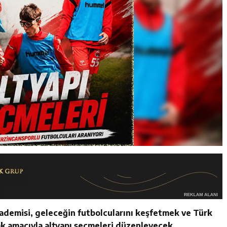
demisi, geleceğin futbolcularını keşfetmek ve Türk
k amacıyla altyapı seçmeleri düzenleyecek.