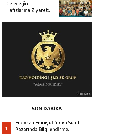
Açılışına Katıldı
Geleceğin
Hafızlarına Ziyaret:
Burhan İşliyen
Erzincan’da Kur’an
Kursu Öğrencileriyle
Buluştu
SON DAKİKA
Erzincan Emniyeti’nden Semt
1
Pazarında Bilgilendirme