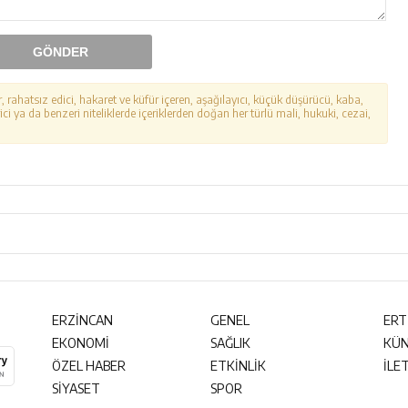
GÖNDER
r, rahatsız edici, hakaret ve küfür içeren, aşağılayıcı, küçük düşürücü, kaba,
ici ya da benzeri niteliklerde içeriklerden doğan her türlü mali, hukuki, cezai,
ERZİNCAN
GENEL
ERT
EKONOMİ
SAĞLIK
KÜ
ÖZEL HABER
ETKİNLİK
İLE
SİYASET
SPOR