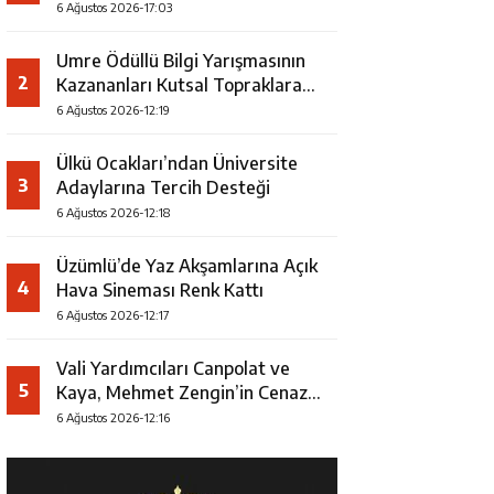
Faaliyeti
6 Ağustos 2026-17:03
Umre Ödüllü Bilgi Yarışmasının
2
Kazananları Kutsal Topraklara
Uğurlandı
6 Ağustos 2026-12:19
Ülkü Ocakları’ndan Üniversite
3
Adaylarına Tercih Desteği
6 Ağustos 2026-12:18
Üzümlü’de Yaz Akşamlarına Açık
4
Hava Sineması Renk Kattı
6 Ağustos 2026-12:17
Vali Yardımcıları Canpolat ve
5
Kaya, Mehmet Zengin’in Cenaze
Törenine Katıldı
6 Ağustos 2026-12:16