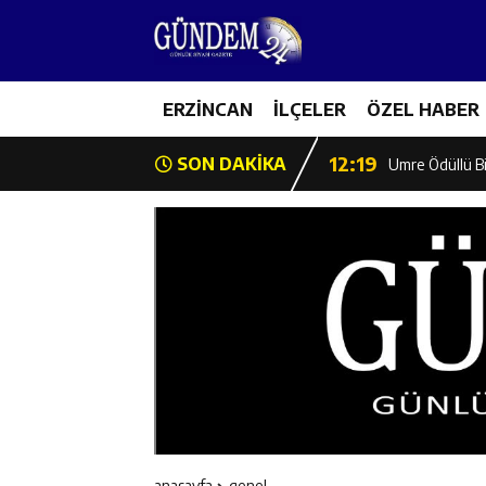
12:13
Erzincan Erkek 
17:03
ERZİNCAN
İLÇELER
ÖZEL HABER
Erzincan Emniy
12:19
SON DAKİKA
Umre Ödüllü Bi
12:18
Ülkü Ocakları’
12:17
Üzümlü’de Yaz 
12:16
Vali Yardımcıl
12:16
Kaymakam Mehm
12:15
Geleceğin Hafız
anasayfa
genel