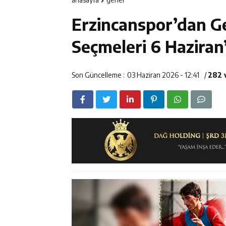
12:14
ETSO Başkan A
Erzincanspor’dan Ge
12:14
Erzincan’da Ar
Seçmeleri 6 Haziran
12:13
Erzincan Erkek 
Son Güncelleme :
03 Haziran 2026 - 12:41
/
282 
17:03
Erzincan Emniy