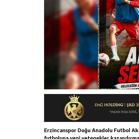
Erzincanspor Doğu Anadolu Futbol Aka
futboluna yeni yetenekler kazandırma