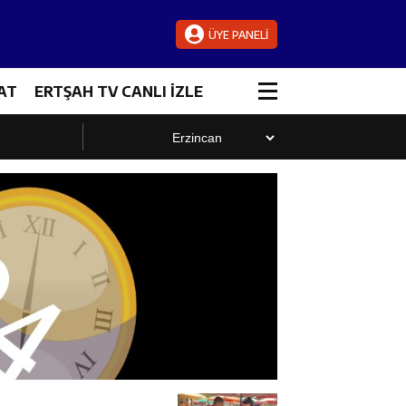
ÜYE PANELİ
AT
ERTŞAH TV CANLI İZLE
luştu