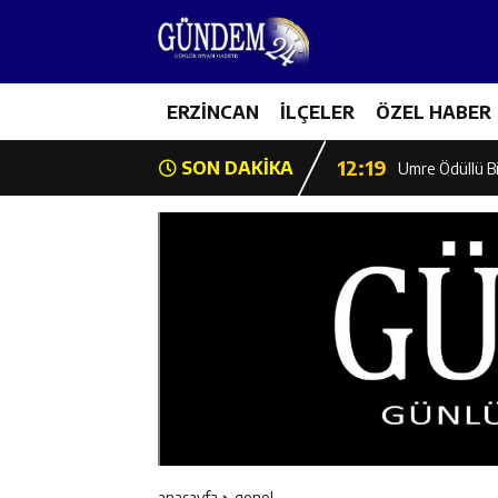
12:13
Erzincan Erkek 
17:03
ERZİNCAN
İLÇELER
ÖZEL HABER
Erzincan Emniy
12:19
SON DAKİKA
Umre Ödüllü Bi
12:18
Ülkü Ocakları’
12:17
Üzümlü’de Yaz 
12:16
Vali Yardımcıl
12:16
Kaymakam Mehm
12:15
Geleceğin Hafız
anasayfa
genel