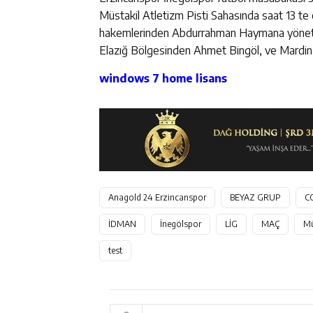
Müstakil Atletizm Pisti Sahasında saat 13 te
hakemlerinden Abdurrahman Haymana yönetece
Elazığ Bölgesinden Ahmet Bingöl, ve Mardi
windows 7 home lisans
Anagold 24 Erzincanspor
BEYAZ GRUP
C
İDMAN
İnegölspor
LİG
MAÇ
Mü
test