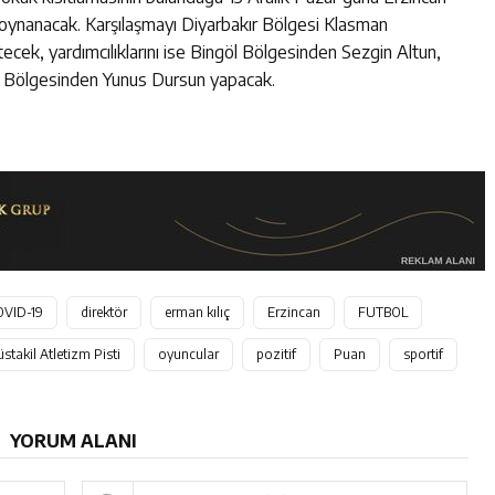
 oynanacak. Karşılaşmayı Diyarbakır Bölgesi Klasman
k, yardımcılıklarını ise Bingöl Bölgesinden Sezgin Altun,
n Bölgesinden Yunus Dursun yapacak.
OVID-19
direktör
erman kılıç
Erzincan
FUTBOL
stakil Atletizm Pisti
oyuncular
pozitif
Puan
sportif
YORUM ALANI