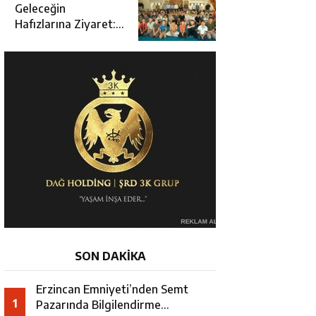
Açılışına Katıldı
Geleceğin
Hafızlarına Ziyaret:
Burhan İşliyen
Erzincan’da Kur’an
Kursu Öğrencileriyle
Buluştu
SON DAKİKA
Erzincan Emniyeti’nden Semt
1
Pazarında Bilgilendirme