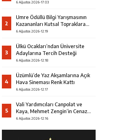
Faaliyeti
6 Ağustos 2026-17:03
Umre Ödüllü Bilgi Yarışmasının
2
Kazananları Kutsal Topraklara
Uğurlandı
6 Ağustos 2026-12:19
Ülkü Ocakları’ndan Üniversite
3
Adaylarına Tercih Desteği
6 Ağustos 2026-12:18
Üzümlü’de Yaz Akşamlarına Açık
4
Hava Sineması Renk Kattı
6 Ağustos 2026-12:17
Vali Yardımcıları Canpolat ve
5
Kaya, Mehmet Zengin’in Cenaze
Törenine Katıldı
6 Ağustos 2026-12:16