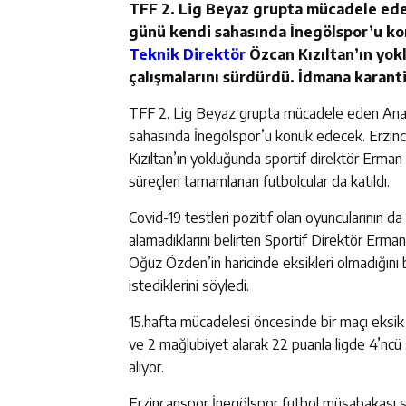
TFF 2. Lig Beyaz grupta mücadele ede
günü kendi sahasında İnegölspor’u kon
Teknik Direktör
Özcan Kızıltan’ın yok
çalışmalarını sürdürdü. İdmana karanti
TFF 2. Lig Beyaz grupta mücadele eden Anago
sahasında İnegölspor’u konuk edecek. Erzinca
Kızıltan’ın yokluğunda sportif direktör Erman 
süreçleri tamamlanan futbolcular da katıldı.
Covid-19 testleri pozitif olan oyuncularının d
alamadıklarını belirten Sportif Direktör Erman
Oğuz Özden’in haricinde eksikleri olmadığını 
istediklerini söyledi.
15.hafta mücadelesi öncesinde bir maçı eksik 
ve 2 mağlubiyet alarak 22 puanla ligde 4’ncü s
alıyor.
Erzincanspor İnegölspor futbol müsabakası s