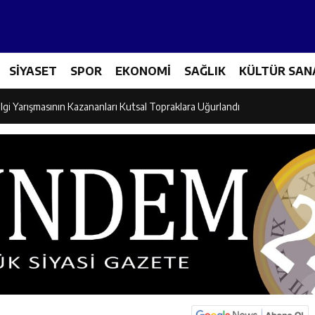
Tenis Takımı ANALİG’de Yarı Final Biletini Aldı
SİYASET
SPOR
EKONOMİ
SAĞLIK
KÜLTÜR SAN
eti’nden Semt Pazarında Bilgilendirme Faaliyeti
lgi Yarışmasının Kazananları Kutsal Topraklara Uğurlandı
ndan Üniversite Adaylarına Tercih Desteği
Akşamlarına Açık Hava Sineması Renk Kattı
arı Canpolat ve Kaya, Mehmet Zengin’in Cenaze Törenine Katıldı
et Furkan Taşkıran, Tamer Asansör’ün Açılışına Katıldı
larına Ziyaret: Burhan İşliyen Erzincan’da Kur’an Kursu Öğrencileriyle Bu