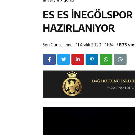
12:14
ETSO Başkan A
ES ES İNEGÖLSPOR 
12:14
Erzincan’da Ar
HAZIRLANIYOR
12:13
Erzincan Erkek 
Son Güncelleme :
11 Aralık 2020 - 11:34
/
873 vi
17:03
Erzincan Emniy