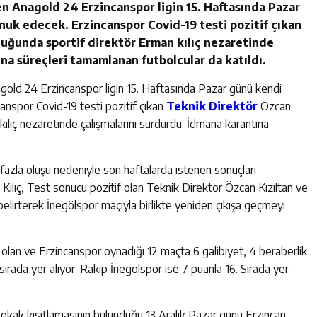
n Anagold 24 Erzincanspor ligin 15. Haftasında Pazar
uk edecek. Erzincanspor Covid-19 testi pozitif çıkan
luğunda sportif direktör Erman kılıç nezaretinde
na süreçleri tamamlanan futbolcular da katıldı.
ld 24 Erzincanspor ligin 15. Haftasında Pazar günü kendi
nspor Covid-19 testi pozitif çıkan
Teknik Direktör
Özcan
kılıç nezaretinde çalışmalarını sürdürdü. İdmana karantina
a fazla oluşu nedeniyle son haftalarda istenen sonuçları
 Kılıç, Test sonucu pozitif olan Teknik Direktör Özcan Kızıltan ve
belirterek İnegölspor maçıyla birlikte yeniden çıkışa geçmeyi
olan ve Erzincanspor oynadığı 12 maçta 6 galibiyet, 4 beraberlik
ırada yer alıyor. Rakip İnegölspor ise 7 puanla 16. Sırada yer
okak kısıtlamasının bulunduğu 13 Aralık Pazar günü Erzincan