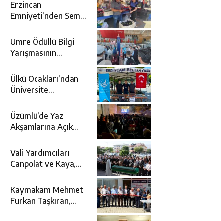
Erzincan
Emniyeti’nden Semt
Pazarında
Bilgilendirme
Umre Ödüllü Bilgi
Faaliyeti
Yarışmasının
Kazananları Kutsal
Topraklara
Ülkü Ocakları’ndan
Uğurlandı
Üniversite
Adaylarına Tercih
Desteği
Üzümlü’de Yaz
Akşamlarına Açık
Hava Sineması Renk
Kattı
Vali Yardımcıları
Canpolat ve Kaya,
Mehmet Zengin’in
Cenaze Törenine
Kaymakam Mehmet
Katıldı
Furkan Taşkıran,
Tamer Asansör’ün