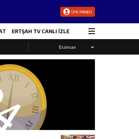
ÜYE PANELİ
AT
ERTŞAH TV CANLI İZLE
luştu