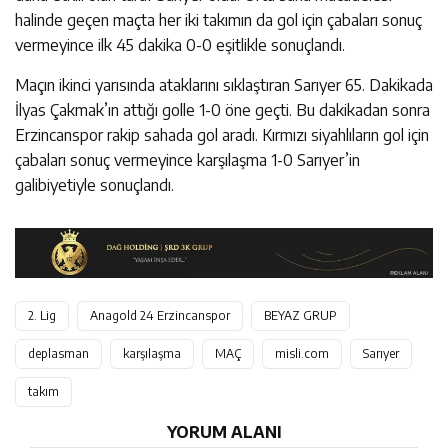
halinde geçen maçta her iki takımın da gol için çabaları sonuç
vermeyince ilk 45 dakika 0-0 eşitlikle sonuçlandı.
Maçın ikinci yarısında ataklarını sıklaştıran Sarıyer 65. Dakikada
İlyas Çakmak’ın attığı golle 1-0 öne geçti. Bu dakikadan sonra
Erzincanspor rakip sahada gol aradı. Kırmızı siyahlıların gol için
çabaları sonuç vermeyince karşılaşma 1-0 Sarıyer’in
galibiyetiyle sonuçlandı.
2. Lig
Anagold 24 Erzincanspor
BEYAZ GRUP
deplasman
karşılaşma
MAÇ
misli.com
Sarıyer
takım
YORUM ALANI