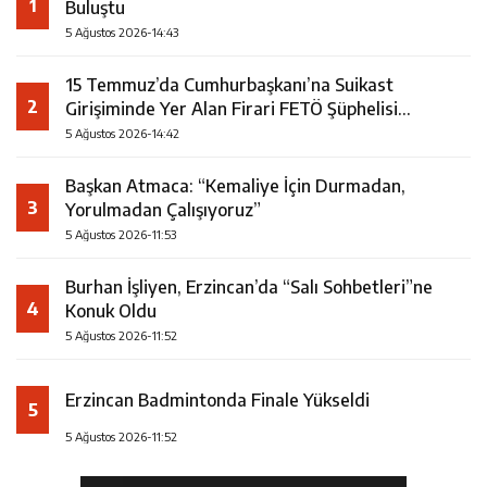
1
Buluştu
5 Ağustos 2026-14:43
15 Temmuz’da Cumhurbaşkanı’na Suikast
2
Girişiminde Yer Alan Firari FETÖ Şüphelisi
Yakalandı
5 Ağustos 2026-14:42
Başkan Atmaca: “Kemaliye İçin Durmadan,
3
Yorulmadan Çalışıyoruz”
5 Ağustos 2026-11:53
Burhan İşliyen, Erzincan’da “Salı Sohbetleri”ne
4
Konuk Oldu
5 Ağustos 2026-11:52
Erzincan Badmintonda Finale Yükseldi
5
5 Ağustos 2026-11:52