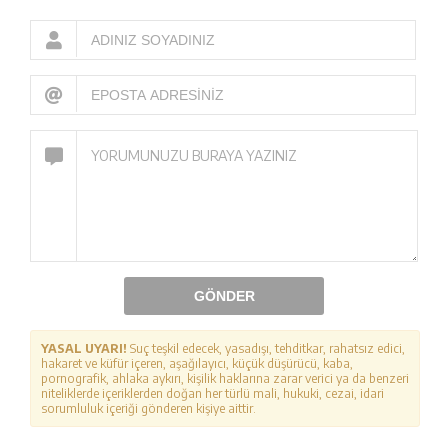
GÖNDER
YASAL UYARI!
Suç teşkil edecek, yasadışı, tehditkar, rahatsız edici,
hakaret ve küfür içeren, aşağılayıcı, küçük düşürücü, kaba,
pornografik, ahlaka aykırı, kişilik haklarına zarar verici ya da benzeri
niteliklerde içeriklerden doğan her türlü mali, hukuki, cezai, idari
sorumluluk içeriği gönderen kişiye aittir.