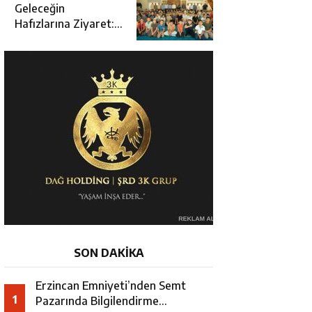
Açılışına Katıldı
Geleceğin
Hafızlarına Ziyaret:
Burhan İşliyen
Erzincan’da Kur’an
Kursu Öğrencileriyle
Buluştu
SON DAKİKA
Erzincan Emniyeti’nden Semt
1
Pazarında Bilgilendirme