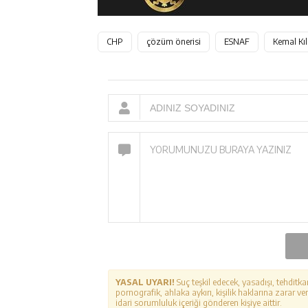
CHP
çözüm önerisi
ESNAF
Kemal Kıl
YASAL UYARI!
Suç teşkil edecek, yasadışı, tehditka
pornografik, ahlaka aykırı, kişilik haklarına zarar ver
idari sorumluluk içeriği gönderen kişiye aittir.