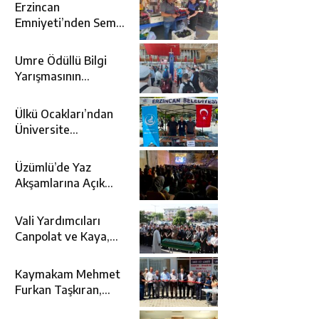
Erzincan
Emniyeti’nden Semt
Pazarında
Bilgilendirme
Umre Ödüllü Bilgi
Faaliyeti
Yarışmasının
Kazananları Kutsal
Topraklara
Ülkü Ocakları’ndan
Uğurlandı
Üniversite
Adaylarına Tercih
Desteği
Üzümlü’de Yaz
Akşamlarına Açık
Hava Sineması Renk
Kattı
Vali Yardımcıları
Canpolat ve Kaya,
Mehmet Zengin’in
Cenaze Törenine
Kaymakam Mehmet
Katıldı
Furkan Taşkıran,
Tamer Asansör’ün