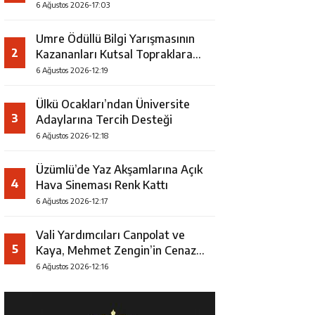
Faaliyeti
6 Ağustos 2026-17:03
Umre Ödüllü Bilgi Yarışmasının
2
Kazananları Kutsal Topraklara
Uğurlandı
6 Ağustos 2026-12:19
Ülkü Ocakları’ndan Üniversite
3
Adaylarına Tercih Desteği
6 Ağustos 2026-12:18
Üzümlü’de Yaz Akşamlarına Açık
4
Hava Sineması Renk Kattı
6 Ağustos 2026-12:17
Vali Yardımcıları Canpolat ve
5
Kaya, Mehmet Zengin’in Cenaze
Törenine Katıldı
6 Ağustos 2026-12:16