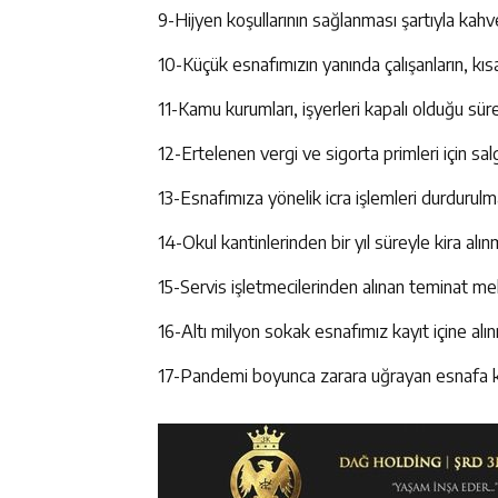
9-Hijyen koşullarının sağlanması şartıyla kahv
10-Küçük esnafımızın yanında çalışanların, kısa 
11-Kamu kurumları, işyerleri kapalı olduğu süre
12-Ertelenen vergi ve sigorta primleri için sal
13-Esnafımıza yönelik icra işlemleri durdurulma
14-Okul kantinlerinden bir yıl süreyle kira alın
15-Servis işletmecilerinden alınan teminat mekt
16-Altı milyon sokak esnafımız kayıt içine alı
17-Pandemi boyunca zarara uğrayan esnafa ki