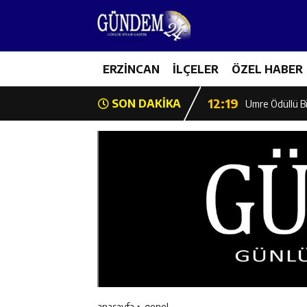
12:13
Erzincan Erkek 
17:03
ERZİNCAN
İLÇELER
ÖZEL HABER
Erzincan Emniy
12:19
SON DAKİKA
Umre Ödüllü Bi
12:18
Ülkü Ocakları’
12:17
Üzümlü’de Yaz 
12:16
Vali Yardımcıl
12:16
Kaymakam Mehm
12:15
Geleceğin Hafız
anasayfa
genel