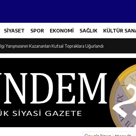
Tenis Takımı ANALİG’de Yarı Final Biletini Aldı
SİYASET
SPOR
EKONOMİ
SAĞLIK
KÜLTÜR SAN
eti’nden Semt Pazarında Bilgilendirme Faaliyeti
lgi Yarışmasının Kazananları Kutsal Topraklara Uğurlandı
ndan Üniversite Adaylarına Tercih Desteği
Akşamlarına Açık Hava Sineması Renk Kattı
arı Canpolat ve Kaya, Mehmet Zengin’in Cenaze Törenine Katıldı
et Furkan Taşkıran, Tamer Asansör’ün Açılışına Katıldı
larına Ziyaret: Burhan İşliyen Erzincan’da Kur’an Kursu Öğrencileriyle Bu