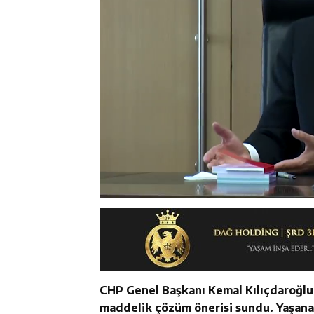
CHP Genel Başkanı Kemal Kılıçdaroğlu
maddelik çözüm önerisi sundu. Yaşana