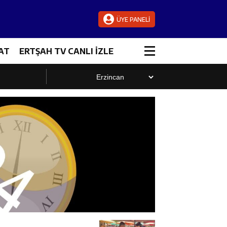
ÜYE PANELİ
AT
ERTŞAH TV CANLI İZLE
luştu