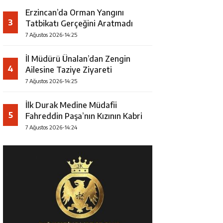
Erzincan’da Orman Yangını
3
Tatbikatı Gerçeğini Aratmadı
7 Ağustos 2026-14:25
İl Müdürü Ünalan’dan Zengin
4
Ailesine Taziye Ziyareti
7 Ağustos 2026-14:25
İlk Durak Medine Müdafii
5
Fahreddin Paşa’nın Kızının Kabri
7 Ağustos 2026-14:24