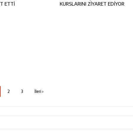
T ETTİ
KURSLARINI ZİYARET EDİYOR
2
3
İleri ›