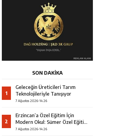
SON DAKİKA
Geleceğin Üreticileri Tarım
1
Teknolojileriyle Tanışıyor
7 Ağustos 2026-14:26
Erzincan’a Özel Eğitim İçin
2
Modern Okul: Sümer Özel Eğitim
Meslek Okulu Protokolü
7 Ağustos 2026-14:26
İmzalandı