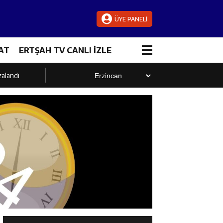
ÜYE PANELİ
AT
ERTŞAH TV CANLI İZLE
zalandı