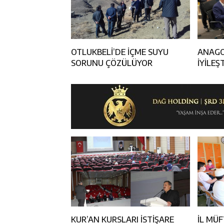
OTLUKBELİ’DE İÇME SUYU
ANAGO
SORUNU ÇÖZÜLÜYOR
İYİLE
İMZAL
KUR’AN KURSLARI İSTİŞARE
İL MÜ