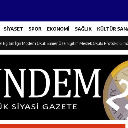
ncular Erzincan Ticaret Ve Sanayi Odası’nı Ziyaret Etti
SİYASET
SPOR
EKONOMİ
SAĞLIK
KÜLTÜR SAN
icileri Tarım Teknolojileriyle Tanışıyor
el Eğitim İçin Modern Okul: Sümer Özel Eğitim Meslek Okulu Protokolü İm
rman Yangını Tatbikatı Gerçeğini Aratmadı
an’dan Zengin Ailesine Taziye Ziyareti
ine Müdafii Fahreddin Paşa’nın Kızının Kabri
 ve Sosyal Hizmetler İl Müdürlüğünde Değerlendirme Toplantısı
n Projesi Kapsamında Öğrencilere Güvenlik Eğitimi