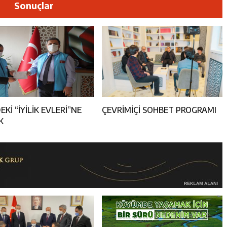
esi’nden 1. Etap TOKİ Konutlarında İstişare Buluşması
Sonuçlar
Operasyonu: 104 Şüpheli Yakalandı
ncular Erzincan Ticaret Ve Sanayi Odası’nı Ziyaret Etti
icileri Tarım Teknolojileriyle Tanışıyor
K EVLERİ”NE
ÇEVRİMİÇİ SOHBET PROGRAMI
K