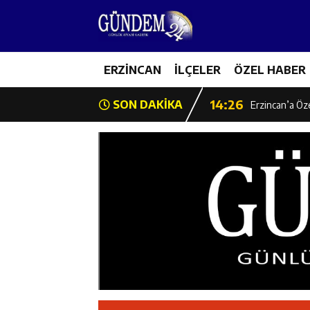
14:22
Milli Badminto
14:26
ERZİNCAN
İLÇELER
ÖZEL HABER
Geleceğin Üret
14:26
SON DAKİKA
Erzincan’a Öz
14:25
Erzincan’da O
14:25
İl Müdürü Ünal
14:24
İlk Durak Med
14:24
Erzincan Aile
14:23
Değer Erzinca