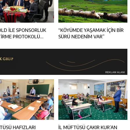
LD İLE SPONSORLUK
“KÖYÜMDE YAŞAMAK İÇİN BİR
ŞTİRME PROTOKOLÜ
SÜRÜ NEDENİM VAR”
ANDI
FTÜSÜ HAFIZLARI
İL MÜFTÜSÜ ÇAKIR KUR’AN