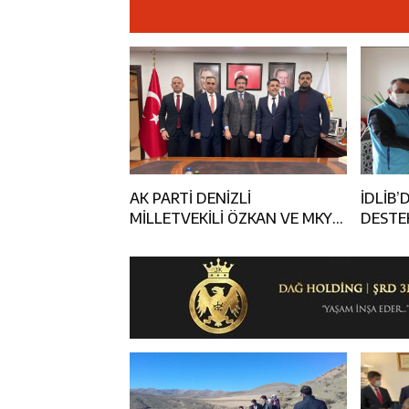
14:23
Kemah Belediy
14:22
30 İlde Deaş 
14:22
Milli Badminto
14:26
Geleceğin Üret
AK PARTİ DENİZLİ
İDLİB’DEKİ “İYİLİ
MİLLETVEKİLİ ÖZKAN VE MKYK
DESTE
ÜYESİ ÇAKIR İL BAŞKANLIĞINDA
AĞIRLANDI