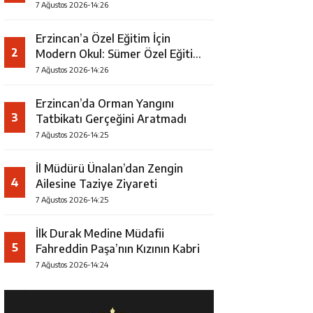
7 Ağustos 2026-14:26
Erzincan’a Özel Eğitim İçin
2
Modern Okul: Sümer Özel Eğitim
Meslek Okulu Protokolü
7 Ağustos 2026-14:26
İmzalandı
Erzincan’da Orman Yangını
3
Tatbikatı Gerçeğini Aratmadı
7 Ağustos 2026-14:25
İl Müdürü Ünalan’dan Zengin
4
Ailesine Taziye Ziyareti
7 Ağustos 2026-14:25
İlk Durak Medine Müdafii
5
Fahreddin Paşa’nın Kızının Kabri
7 Ağustos 2026-14:24