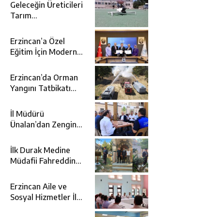
Geleceğin Üreticileri
Tarım
Teknolojileriyle
Tanışıyor
Erzincan’a Özel
Eğitim İçin Modern
Okul: Sümer Özel
Eğitim Meslek Okulu
Erzincan’da Orman
Protokolü İmzalandı
Yangını Tatbikatı
Gerçeğini Aratmadı
İl Müdürü
Ünalan’dan Zengin
Ailesine Taziye
Ziyareti
İlk Durak Medine
Müdafii Fahreddin
Paşa’nın Kızının
Kabri
Erzincan Aile ve
Sosyal Hizmetler İl
Müdürlüğünde