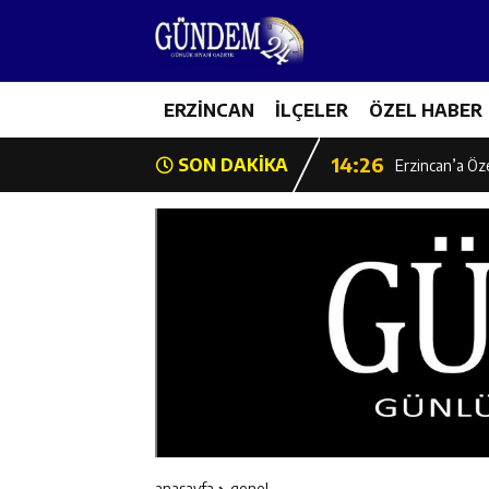
14:22
Milli Badminto
14:26
ERZİNCAN
İLÇELER
ÖZEL HABER
Geleceğin Üret
14:26
SON DAKİKA
Erzincan’a Öz
14:25
Erzincan’da O
14:25
İl Müdürü Ünal
14:24
İlk Durak Med
14:24
Erzincan Aile
14:23
Değer Erzinca
anasayfa
genel