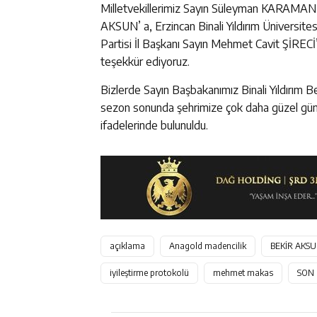
Milletvekillerimiz Sayın Süleyman KARAMAN 
AKSUN’ a, Erzincan Binali Yıldırım Üniversit
Partisi İl Başkanı Sayın Mehmet Cavit ŞİREC
teşekkür ediyoruz.
Bizlerde Sayın Başbakanımız Binali Yıldırım B
sezon sonunda şehrimize çok daha güzel günl
ifadelerinde bulunuldu.
açıklama
Anagold madencilik
BEKİR AKS
iyileştirme protokolü
mehmet makas
SON