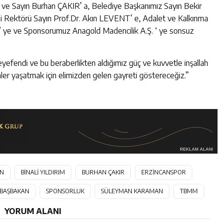
ve Sayın Burhan ÇAKIR’ a, Belediye Başkanımız Sayın Bekir
esi Rektörü Sayın Prof.Dr. Akın LEVENT’ e, Adalet ve Kalkınma
İ’ ye ve Sponsorumuz Anagold Madencilik A.Ş. ‘ ye sonsuz
eyefendi ve bu beraberlikten aldığımız güç ve kuvvetle inşallah
er yaşatmak için elimizden gelen gayreti göstereceğiz.”
UN
BİNALİ YILDIRIM
BURHAN ÇAKIR
ERZİNCANSPOR
 BAŞBAKAN
SPONSORLUK
SÜLEYMAN KARAMAN
TBMM
YORUM ALANI