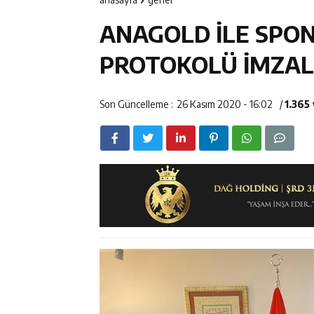
14:23
Kemah Belediy
ANAGOLD İLE SPON
14:22
30 İlde Deaş 
PROTOKOLÜ İMZAL
14:22
Milli Badminto
Son Güncelleme :
26 Kasım 2020 - 16:02
/
1.365
14:26
Geleceğin Üret