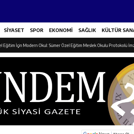
ncular Erzincan Ticaret Ve Sanayi Odası’nı Ziyaret Etti
SİYASET
SPOR
EKONOMİ
SAĞLIK
KÜLTÜR SAN
icileri Tarım Teknolojileriyle Tanışıyor
el Eğitim İçin Modern Okul: Sümer Özel Eğitim Meslek Okulu Protokolü İm
rman Yangını Tatbikatı Gerçeğini Aratmadı
an’dan Zengin Ailesine Taziye Ziyareti
ine Müdafii Fahreddin Paşa’nın Kızının Kabri
 ve Sosyal Hizmetler İl Müdürlüğünde Değerlendirme Toplantısı
n Projesi Kapsamında Öğrencilere Güvenlik Eğitimi