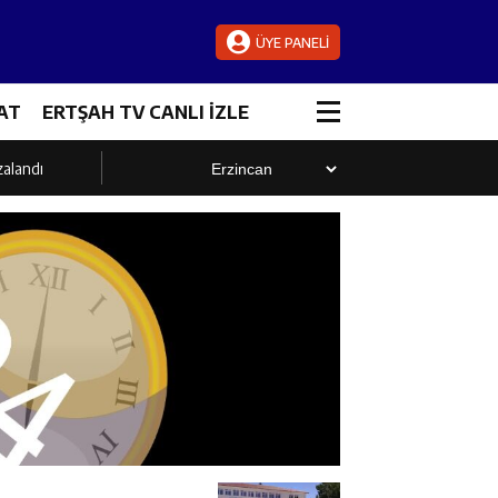
ÜYE PANELİ
AT
ERTŞAH TV CANLI İZLE
zalandı