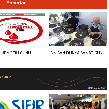
dan PGL Başvurusu: Gözler TFF’nin Kararında
Sonuçlar
si’nden Cirgişin Mahallesi’nde İstişare Buluşması
es Üreticileriyle Sektörün Geleceği Masaya Yatırıldı
l’den “Parti Değiştirdi” İddialarına Yanıt
 HEMOFİLİ GÜNÜ
15 NİSAN DÜNYA SANAT GÜNÜ