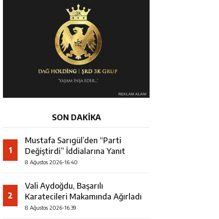
SON DAKİKA
Mustafa Sarıgül’den “Parti
1
Değiştirdi” İddialarına Yanıt
8 Ağustos 2026-16:40
Vali Aydoğdu, Başarılı
2
Karatecileri Makamında Ağırladı
8 Ağustos 2026-16:39