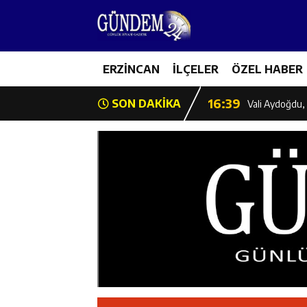
11:35
Mercan’da Patat
16:40
ERZİNCAN
İLÇELER
ÖZEL HABER
Mustafa Sarıgü
16:39
SON DAKİKA
Vali Aydoğdu, 
11:43
Erzincan İl Öz
11:42
Erzincan’da Ka
11:41
Hafızlık Sadece
11:40
HSK Başkanvek
11:39
Kahraman Tanoğ