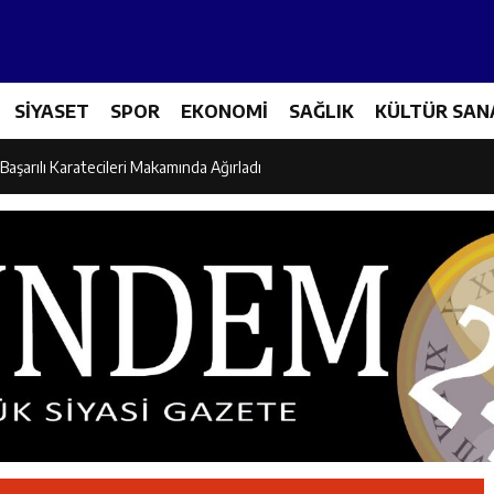
es Üreticileriyle Sektörün Geleceği Masaya Yatırıldı
SİYASET
SPOR
EKONOMİ
SAĞLIK
KÜLTÜR SAN
l’den “Parti Değiştirdi” İddialarına Yanıt
Başarılı Karatecileri Makamında Ağırladı
el İdaresi Air Badminton’da Türkiye Şampiyonu Oldu
dına Yönelik Şiddetle Mücadele İçin Kurumlar Bir Araya Geldi
 Ezber Değil, Kur’an’ın Anlamıyla Yaşamaktır
ili Fuzuli Aydoğdu’dan Erzincan Valisi Hamza Aydoğdu’ya Ziyaret
lu Camii Dualarla İbadete Açıldı