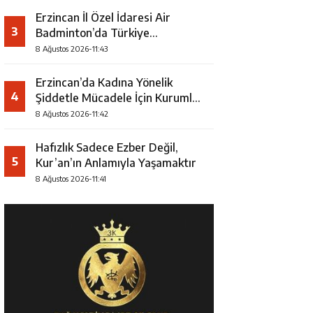
Erzincan İl Özel İdaresi Air
3
Badminton’da Türkiye
Şampiyonu Oldu
8 Ağustos 2026-11:43
Erzincan’da Kadına Yönelik
4
Şiddetle Mücadele İçin Kurumlar
Bir Araya Geldi
8 Ağustos 2026-11:42
Hafızlık Sadece Ezber Değil,
5
Kur’an’ın Anlamıyla Yaşamaktır
8 Ağustos 2026-11:41