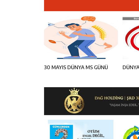
11:37
Kavakyoluspor’
11:36
Kemah Belediye
11:35
Mercan’da Patat
16:40
Mustafa Sarıgü
30 MAYIS DÜNYA MS GÜNÜ
DÜNYA