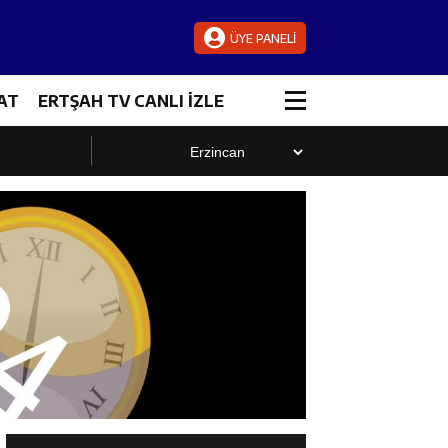
ÜYE PANELİ
AT
ERTŞAH TV CANLI İZLE