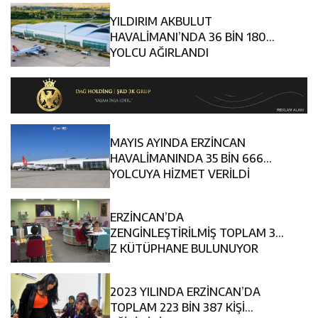
YILDIRIM AKBULUT
HAVALİMANI’NDA 36 BİN 180
YOLCU AĞIRLANDI
MAYIS AYINDA ERZİNCAN
HAVALİMANINDA 35 BİN 666
YOLCUYA HİZMET VERİLDİ
ERZİNCAN’DA
ZENGİNLEŞTİRİLMİŞ TOPLAM 36
Z KÜTÜPHANE BULUNUYOR
2023 YILINDA ERZİNCAN’DA
TOPLAM 223 BİN 387 KİŞİ