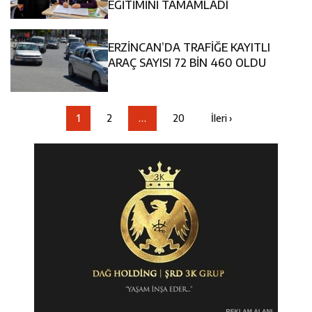
EĞİTİMİNİ TAMAMLADI
ERZİNCAN’DA TRAFİĞE KAYITLI
ARAÇ SAYISI 72 BİN 460 OLDU
1
2
…
20
İleri ›