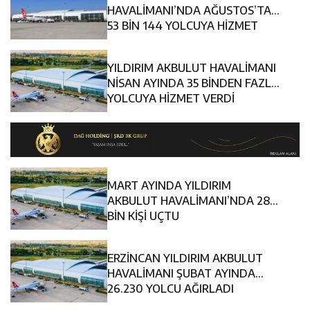
11:36
Kemah Belediyesi’nden Cirgişin Mahallesi’nde İstişare
Kararında
HAVALİMANI’NDA AĞUSTOS’TA
53 BİN 144 YOLCUYA HİZMET
11:35
Mercan’da Patates Üreticileriyle Sektörün Geleceği
Buluşması
YILDIRIM AKBULUT HAVALİMANI
16:40
Mustafa Sarıgül’den “Parti Değiştirdi” İddialarına Yanıt
Masaya Yatırıldı
NİSAN AYINDA 35 BİNDEN FAZLA
YOLCUYA HİZMET VERDİ
MART AYINDA YILDIRIM
AKBULUT HAVALİMANI’NDA 28
BİN KİŞİ UÇTU
ERZİNCAN YILDIRIM AKBULUT
HAVALİMANI ŞUBAT AYINDA
26.230 YOLCU AĞIRLADI