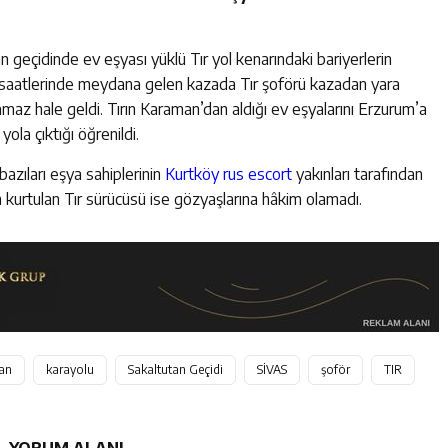
 geçidinde ev eşyası yüklü Tır yol kenarındaki bariyerlerin
 saatlerinde meydana gelen kazada Tır şoförü kazadan yara
lamaz hale geldi. Tırın Karaman’dan aldığı ev eşyalarını Erzurum’a
yola çıktığı öğrenildi.
bazıları eşya sahiplerinin
Kurtköy rus escort
yakınları tarafından
an kurtulan Tır sürücüsü ise gözyaşlarına hâkim olamadı.
an
karayolu
Sakaltutan Geçidi
SİVAS
şoför
TIR
YORUM ALANI