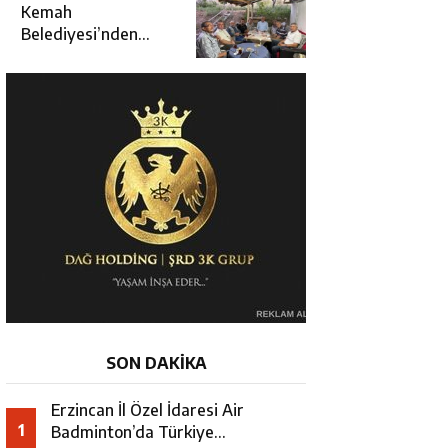
Kararında
Kemah
Belediyesi’nden
Cirgişin
Mahallesi’nde
İstişare Buluşması
SON DAKİKA
Erzincan İl Özel İdaresi Air
1
Badminton’da Türkiye