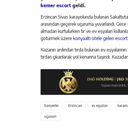
kemer escort
geldi.
Erzincan Sivas karayolunda bulunan Sakaltutan
arasından geçerek uçuruma yuvarlandı. Gece
almadan kurtulurken tır ve ev eşyaları kullanı
götürmek üzere
konyaaltı otele gelen escort
Kazanın ardından tırda bulunan ev eşyalarının 
tırdan çıkarılarak yol kenarına taşındı. Kazad
bariyerler
Erzincan
ev eşyaları
karam
uçurum