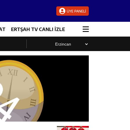
ÜYE PANELİ
AT
ERTŞAH TV CANLI İZLE