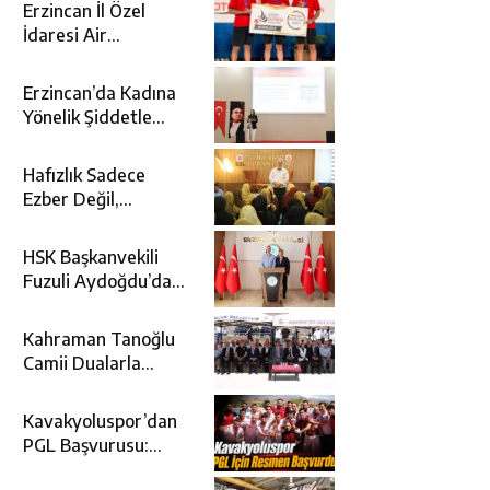
Erzincan İl Özel
İdaresi Air
Badminton’da
Türkiye Şampiyonu
Erzincan’da Kadına
Oldu
Yönelik Şiddetle
Mücadele İçin
Kurumlar Bir Araya
Hafızlık Sadece
Geldi
Ezber Değil,
Kur’an’ın Anlamıyla
Yaşamaktır
HSK Başkanvekili
Fuzuli Aydoğdu’dan
Erzincan Valisi
Hamza Aydoğdu’ya
Kahraman Tanoğlu
Ziyaret
Camii Dualarla
İbadete Açıldı
Kavakyoluspor’dan
PGL Başvurusu:
Gözler TFF’nin