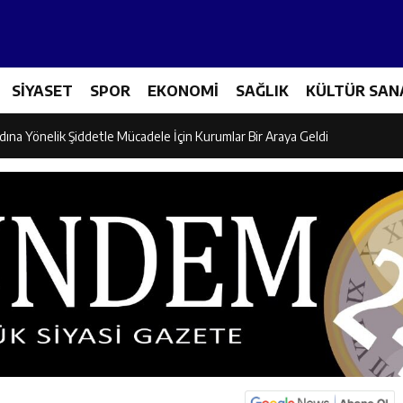
icileri Tarım Teknolojileriyle Tanışıyor
SİYASET
SPOR
EKONOMİ
SAĞLIK
KÜLTÜR SAN
el İdaresi Air Badminton’da Türkiye Şampiyonu Oldu
dına Yönelik Şiddetle Mücadele İçin Kurumlar Bir Araya Geldi
 Ezber Değil, Kur’an’ın Anlamıyla Yaşamaktır
ili Fuzuli Aydoğdu’dan Erzincan Valisi Hamza Aydoğdu’ya Ziyaret
lu Camii Dualarla İbadete Açıldı
dan PGL Başvurusu: Gözler TFF’nin Kararında
si’nden Cirgişin Mahallesi’nde İstişare Buluşması