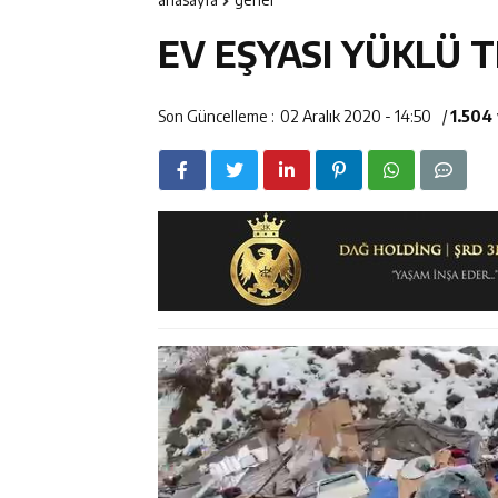
11:35
Mercan’da Patat
EV EŞYASI YÜKLÜ 
11:34
Vali Aydoğdu, 
14:26
Geleceğin Üret
Son Güncelleme :
02 Aralık 2020 - 14:50
/
1.504
11:43
Erzincan İl Öz