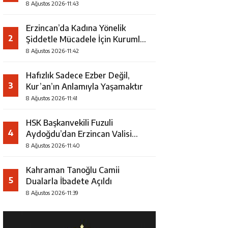
Şampiyonu Oldu
8 Ağustos 2026-11:43
Erzincan’da Kadına Yönelik
2
Şiddetle Mücadele İçin Kurumlar
Bir Araya Geldi
8 Ağustos 2026-11:42
Hafızlık Sadece Ezber Değil,
3
Kur’an’ın Anlamıyla Yaşamaktır
8 Ağustos 2026-11:41
HSK Başkanvekili Fuzuli
4
Aydoğdu’dan Erzincan Valisi
Hamza Aydoğdu’ya Ziyaret
8 Ağustos 2026-11:40
Kahraman Tanoğlu Camii
5
Dualarla İbadete Açıldı
8 Ağustos 2026-11:39