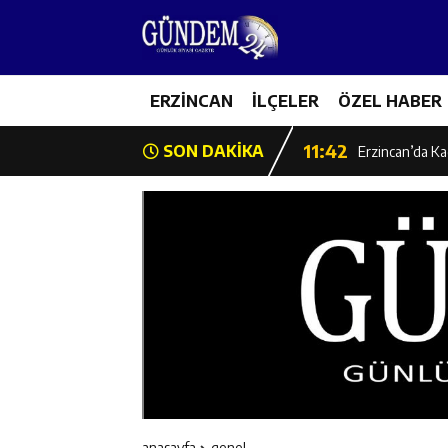
14:26
Geleceğin Üret
11:43
ERZİNCAN
İLÇELER
ÖZEL HABER
Erzincan İl Öz
11:42
SON DAKİKA
Erzincan’da Ka
11:41
Hafızlık Sadece
11:40
HSK Başkanvek
11:39
Kahraman Tanoğ
11:37
Kavakyoluspor’
11:36
Kemah Belediye
anasayfa
genel