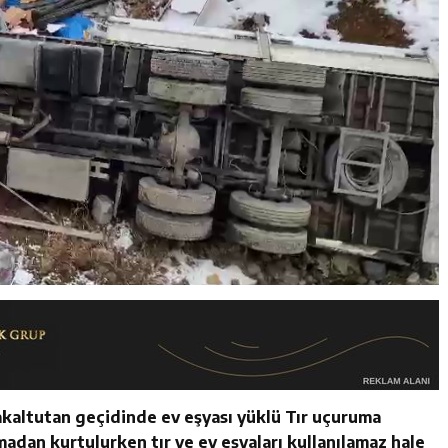
akaltutan geçidinde ev eşyası yüklü Tır uçuruma
madan kurtulurken tır ve ev eşyaları kullanılamaz hale