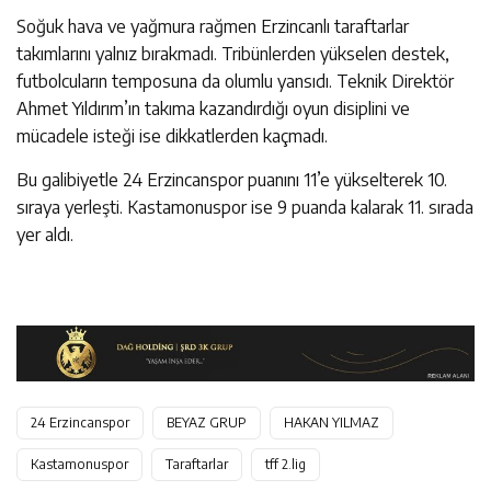
Soğuk hava ve yağmura rağmen Erzincanlı taraftarlar
takımlarını yalnız bırakmadı. Tribünlerden yükselen destek,
futbolcuların temposuna da olumlu yansıdı. Teknik Direktör
Ahmet Yıldırım’ın takıma kazandırdığı oyun disiplini ve
mücadele isteği ise dikkatlerden kaçmadı.
Bu galibiyetle 24 Erzincanspor puanını 11’e yükselterek 10.
sıraya yerleşti. Kastamonuspor ise 9 puanda kalarak 11. sırada
yer aldı.
24 Erzincanspor
BEYAZ GRUP
HAKAN YILMAZ
Kastamonuspor
Taraftarlar
tff 2.lig