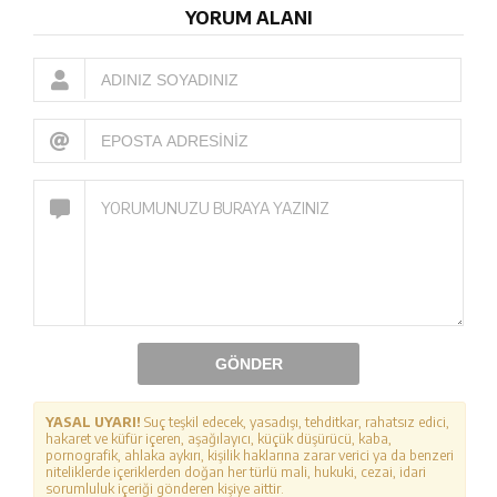
YORUM ALANI
GÖNDER
YASAL UYARI!
Suç teşkil edecek, yasadışı, tehditkar, rahatsız edici,
hakaret ve küfür içeren, aşağılayıcı, küçük düşürücü, kaba,
pornografik, ahlaka aykırı, kişilik haklarına zarar verici ya da benzeri
niteliklerde içeriklerden doğan her türlü mali, hukuki, cezai, idari
sorumluluk içeriği gönderen kişiye aittir.