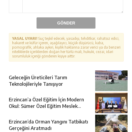
GÖNDER
YASAL UYARI!
Suç teşkil edecek, yasadışı, tehditkar, rahatsız edici,
hakaret ve küfür içeren, aşağılayıcı, küçük düşürücü, kaba,
pornografik, ahlaka aykırı, kişilik haklarına zarar verici ya da benzeri
niteliklerde içeriklerden doğan her türlü mali, hukuki, cezai, idari
sorumluluk içeriği gönderen kişiye aittir.
Geleceğin Üreticileri Tarım
Teknolojileriyle Tanışıyor
Erzincan’a Özel Eğitim İçin Modern
Okul: Sümer Özel Eğitim Meslek
Okulu Protokolü İmzalandı
Erzincan’da Orman Yangını Tatbikatı
Gerçeğini Aratmadı