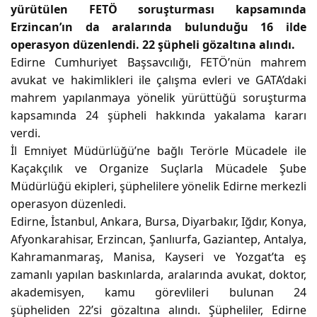
yürütülen FETÖ soruşturması kapsamında
Erzincan’ın da aralarında bulunduğu 16 ilde
operasyon düzenlendi. 22 şüpheli gözaltına alındı.
Edirne Cumhuriyet Başsavcılığı, FETÖ’nün mahrem
avukat ve hakimlikleri ile çalışma evleri ve GATA’daki
mahrem yapılanmaya yönelik yürüttüğü soruşturma
kapsamında 24 şüpheli hakkında yakalama kararı
verdi.
İl Emniyet Müdürlüğü’ne bağlı Terörle Mücadele ile
Kaçakçılık ve Organize Suçlarla Mücadele Şube
Müdürlüğü ekipleri, şüphelilere yönelik Edirne merkezli
operasyon düzenledi.
Edirne, İstanbul, Ankara, Bursa, Diyarbakır, Iğdır, Konya,
Afyonkarahisar, Erzincan, Şanlıurfa, Gaziantep, Antalya,
Kahramanmaraş, Manisa, Kayseri ve Yozgat’ta eş
zamanlı yapılan baskınlarda, aralarında avukat, doktor,
akademisyen, kamu görevlileri bulunan 24
şüpheliden 22’si gözaltına alındı. Şüpheliler, Edirne