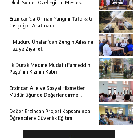
Okul: Sümer Özel Eğitim Meslek
Okulu Protokolü İmzalandı
Erzincan’da Orman Yangını Tatbikatı
Gerçeğini Aratmadı
İl Müdürü Ünalan’dan Zengin Ailesine
Taziye Ziyareti
İlk Durak Medine Müdafii Fahreddin
Paşa’nın Kızının Kabri
Erzincan Aile ve Sosyal Hizmetler İl
Müdürlüğünde Değerlendirme
Toplantısı
Değer Erzincan Projesi Kapsamında
Öğrencilere Güvenlik Eğitimi