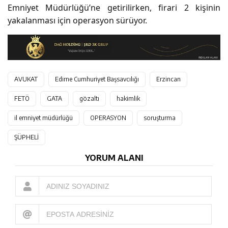
Emniyet Müdürlüğü’ne getirilirken, firari 2 kişinin
yakalanması için operasyon sürüyor.
AVUKAT
Edirne Cumhuriyet Başsavcılığı
Erzincan
FETÖ
GATA
gözaltı
hakimlik
il emniyet müdürlüğü
OPERASYON
soruşturma
ŞÜPHELİ
YORUM ALANI