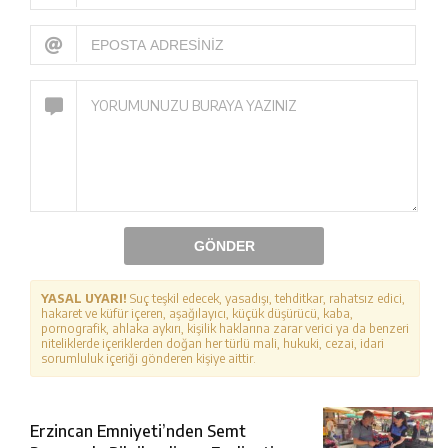
GÖNDER
YASAL UYARI!
Suç teşkil edecek, yasadışı, tehditkar, rahatsız edici,
hakaret ve küfür içeren, aşağılayıcı, küçük düşürücü, kaba,
pornografik, ahlaka aykırı, kişilik haklarına zarar verici ya da benzeri
niteliklerde içeriklerden doğan her türlü mali, hukuki, cezai, idari
sorumluluk içeriği gönderen kişiye aittir.
Erzincan Emniyeti’nden Semt