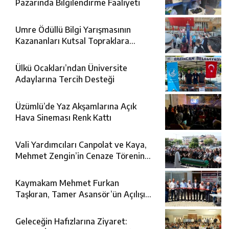
Pazarında Bilgilendirme Faaliyeti
Umre Ödüllü Bilgi Yarışmasının
Kazananları Kutsal Topraklara
Uğurlandı
Ülkü Ocakları’ndan Üniversite
Adaylarına Tercih Desteği
Üzümlü’de Yaz Akşamlarına Açık
Hava Sineması Renk Kattı
Vali Yardımcıları Canpolat ve Kaya,
Mehmet Zengin’in Cenaze Törenine
Katıldı
Kaymakam Mehmet Furkan
Taşkıran, Tamer Asansör’ün Açılışına
Katıldı
Geleceğin Hafızlarına Ziyaret: