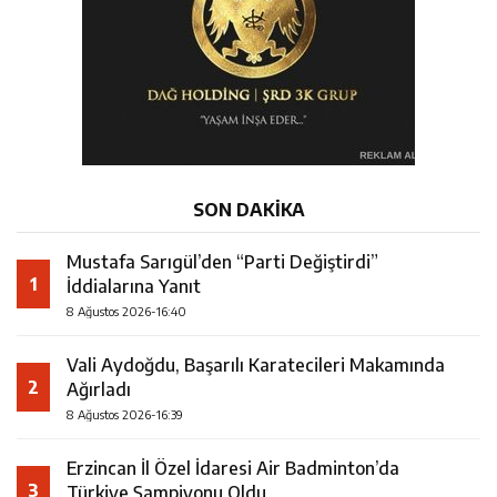
SON DAKİKA
Mustafa Sarıgül’den “Parti Değiştirdi”
1
İddialarına Yanıt
8 Ağustos 2026-16:40
Vali Aydoğdu, Başarılı Karatecileri Makamında
2
Ağırladı
8 Ağustos 2026-16:39
Erzincan İl Özel İdaresi Air Badminton’da
3
Türkiye Şampiyonu Oldu