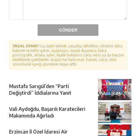
GÖNDER
YASAL UYARI!
Suç teşkil edecek, yasadışı, tehditkar, rahatsız edici,
hakaret ve küfür içeren, aşağılayıcı, küçük düşürücü, kaba,
pornografik, ahlaka aykırı, kişilik haklarına zarar verici ya da benzeri
niteliklerde içeriklerden doğan her türlü mali, hukuki, cezai, idari
sorumluluk içeriği gönderen kişiye aittir.
Mustafa Sarıgül’den “Parti
Değiştirdi” İddialarına Yanıt
Vali Aydoğdu, Başarılı Karatecileri
Makamında Ağırladı
Erzincan İl Özel İdaresi Air