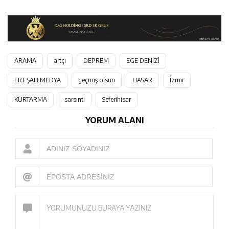
ARAMA
artçı
DEPREM
EGE DENİZİ
ERT ŞAH MEDYA
geçmiş olsun
HASAR
İzmir
KURTARMA
sarsıntı
Seferihisar
YORUM ALANI