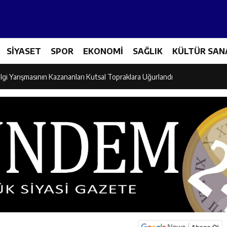
Tenis Takımı ANALİG’de Yarı Final Biletini Aldı
SİYASET
SPOR
EKONOMİ
SAĞLIK
KÜLTÜR SAN
eti’nden Semt Pazarında Bilgilendirme Faaliyeti
lgi Yarışmasının Kazananları Kutsal Topraklara Uğurlandı
ndan Üniversite Adaylarına Tercih Desteği
Akşamlarına Açık Hava Sineması Renk Kattı
arı Canpolat ve Kaya, Mehmet Zengin’in Cenaze Törenine Katıldı
et Furkan Taşkıran, Tamer Asansör’ün Açılışına Katıldı
larına Ziyaret: Burhan İşliyen Erzincan’da Kur’an Kursu Öğrencileriyle Bu