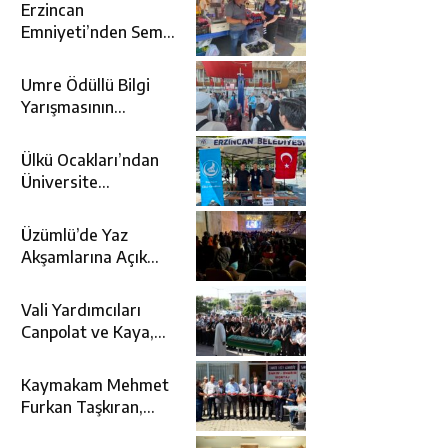
Erzincan
Emniyeti’nden Semt
Pazarında
Bilgilendirme
Umre Ödüllü Bilgi
Faaliyeti
Yarışmasının
Kazananları Kutsal
Topraklara
Ülkü Ocakları’ndan
Uğurlandı
Üniversite
Adaylarına Tercih
Desteği
Üzümlü’de Yaz
Akşamlarına Açık
Hava Sineması Renk
Kattı
Vali Yardımcıları
Canpolat ve Kaya,
Mehmet Zengin’in
Cenaze Törenine
Kaymakam Mehmet
Katıldı
Furkan Taşkıran,
Tamer Asansör’ün