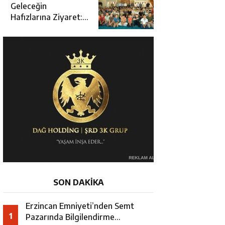
Açılışına Katıldı
Geleceğin
Hafızlarına Ziyaret:
Burhan İşliyen
Erzincan’da Kur’an
Kursu Öğrencileriyle
Buluştu
SON DAKİKA
Erzincan Emniyeti’nden Semt
1
Pazarında Bilgilendirme