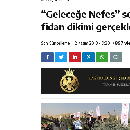
12:14
ETSO Başkan A
“Geleceğe Nefes” se
12:14
Erzincan’da Ar
fidan dikimi gerçekle
12:13
Erzincan Erkek 
Son Güncelleme :
12 Kasım 2019 - 9:20
/
897 vi
17:03
Erzincan Emniy