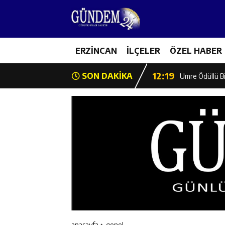
12:13
Erzincan Erkek 
17:03
ERZİNCAN
İLÇELER
ÖZEL HABER
Erzincan Emniy
12:19
SON DAKİKA
Umre Ödüllü Bi
12:18
Ülkü Ocakları’
12:17
Üzümlü’de Yaz 
12:16
Vali Yardımcıl
12:16
Kaymakam Mehm
12:15
Geleceğin Hafız
anasayfa
genel