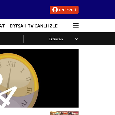
ÜYE PANELİ
AT
ERTŞAH TV CANLI İZLE
luştu