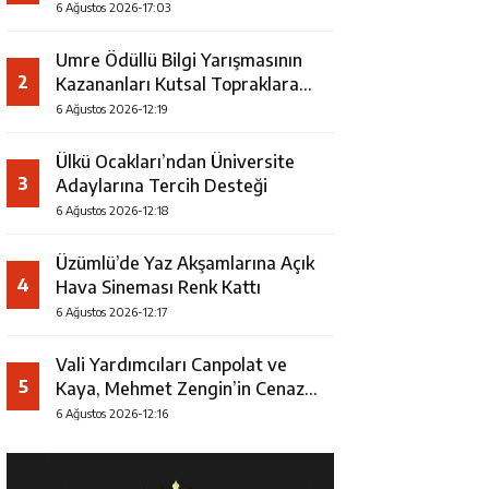
Faaliyeti
6 Ağustos 2026-17:03
Umre Ödüllü Bilgi Yarışmasının
2
Kazananları Kutsal Topraklara
Uğurlandı
6 Ağustos 2026-12:19
Ülkü Ocakları’ndan Üniversite
3
Adaylarına Tercih Desteği
6 Ağustos 2026-12:18
Üzümlü’de Yaz Akşamlarına Açık
4
Hava Sineması Renk Kattı
6 Ağustos 2026-12:17
Vali Yardımcıları Canpolat ve
5
Kaya, Mehmet Zengin’in Cenaze
Törenine Katıldı
6 Ağustos 2026-12:16