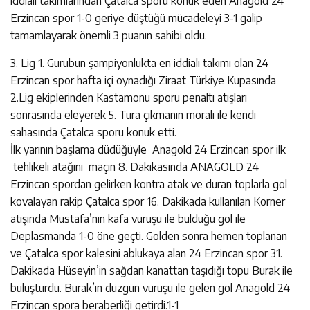
iddialı takımlarından Çatalca sporu konuk eden Anagold 24
Erzincan spor 1-0 geriye düştüğü mücadeleyi 3-1 galip
tamamlayarak önemli 3 puanın sahibi oldu.
3. Lig 1. Gurubun şampiyonlukta en iddialı takımı olan 24
Erzincan spor hafta içi oynadığı Ziraat Türkiye Kupasında
2.Lig ekiplerinden Kastamonu sporu penaltı atışları
sonrasında eleyerek 5. Tura çıkmanın morali ile kendi
sahasında Çatalca sporu konuk etti.
İlk yarının başlama düdüğüyle Anagold 24 Erzincan spor ilk
tehlikeli atağını maçın 8. Dakikasında ANAGOLD 24
Erzincan spordan gelirken kontra atak ve duran toplarla gol
kovalayan rakip Çatalca spor 16. Dakikada kullanılan Korner
atışında Mustafa’nın kafa vuruşu ile bulduğu gol ile
Deplasmanda 1-0 öne geçti. Golden sonra hemen toplanan
ve Çatalca spor kalesini ablukaya alan 24 Erzincan spor 31.
Dakikada Hüseyin’in sağdan kanattan taşıdığı topu Burak ile
buluşturdu. Burak’ın düzgün vuruşu ile gelen gol Anagold 24
Erzincan spora beraberliği getirdi.1-1