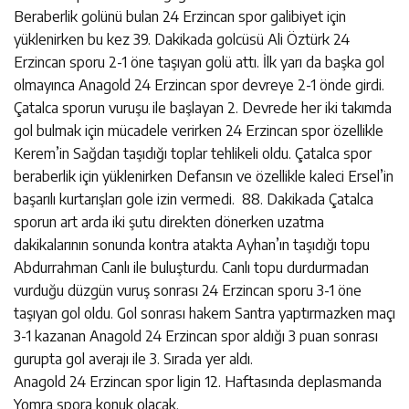
Beraberlik golünü bulan 24 Erzincan spor galibiyet için
yüklenirken bu kez 39. Dakikada golcüsü Ali Öztürk 24
Erzincan sporu 2-1 öne taşıyan golü attı. İlk yarı da başka gol
olmayınca Anagold 24 Erzincan spor devreye 2-1 önde girdi.
Çatalca sporun vuruşu ile başlayan 2. Devrede her iki takımda
gol bulmak için mücadele verirken 24 Erzincan spor özellikle
Kerem’in Sağdan taşıdığı toplar tehlikeli oldu. Çatalca spor
beraberlik için yüklenirken Defansın ve özellikle kaleci Ersel’in
başarılı kurtarışları gole izin vermedi. 88. Dakikada Çatalca
sporun art arda iki şutu direkten dönerken uzatma
dakikalarının sonunda kontra atakta Ayhan’ın taşıdığı topu
Abdurrahman Canlı ile buluşturdu. Canlı topu durdurmadan
vurduğu düzgün vuruş sonrası 24 Erzincan sporu 3-1 öne
taşıyan gol oldu. Gol sonrası hakem Santra yaptırmazken maçı
3-1 kazanan Anagold 24 Erzincan spor aldığı 3 puan sonrası
gurupta gol averajı ile 3. Sırada yer aldı.
Anagold 24 Erzincan spor ligin 12. Haftasında deplasmanda
Yomra spora konuk olacak.