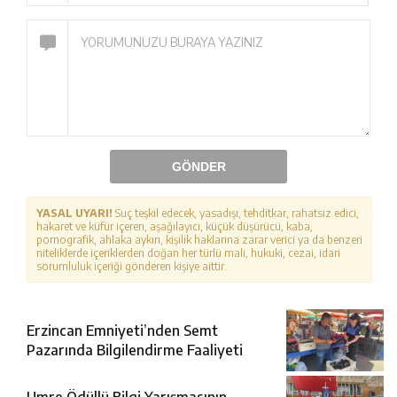
GÖNDER
YASAL UYARI!
Suç teşkil edecek, yasadışı, tehditkar, rahatsız edici,
hakaret ve küfür içeren, aşağılayıcı, küçük düşürücü, kaba,
pornografik, ahlaka aykırı, kişilik haklarına zarar verici ya da benzeri
niteliklerde içeriklerden doğan her türlü mali, hukuki, cezai, idari
sorumluluk içeriği gönderen kişiye aittir.
Erzincan Emniyeti’nden Semt
Pazarında Bilgilendirme Faaliyeti