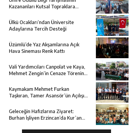
Umre Ödüllü Bilgi Yarışmasının
Kazananları Kutsal Topraklara
Uğurlandı
Ülkü Ocakları’ndan Üniversite
Adaylarına Tercih Desteği
Üzümlü’de Yaz Akşamlarına Açık
Hava Sineması Renk Kattı
Vali Yardımcıları Canpolat ve Kaya,
Mehmet Zengin’in Cenaze Törenine
Katıldı
Kaymakam Mehmet Furkan
Taşkıran, Tamer Asansör’ün Açılışına
Katıldı
Geleceğin Hafızlarına Ziyaret:
Burhan İşliyen Erzincan’da Kur’an
Kursu Öğrencileriyle Buluştu