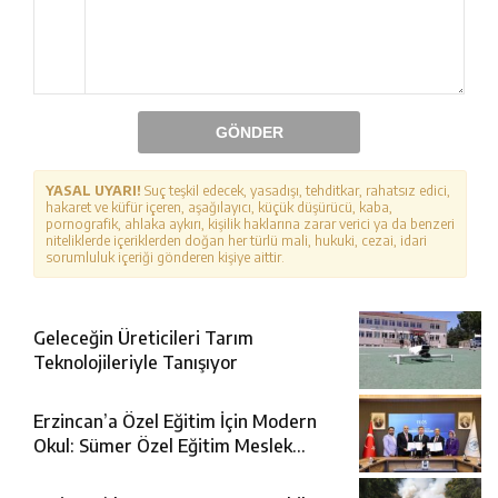
GÖNDER
YASAL UYARI!
Suç teşkil edecek, yasadışı, tehditkar, rahatsız edici,
hakaret ve küfür içeren, aşağılayıcı, küçük düşürücü, kaba,
pornografik, ahlaka aykırı, kişilik haklarına zarar verici ya da benzeri
niteliklerde içeriklerden doğan her türlü mali, hukuki, cezai, idari
sorumluluk içeriği gönderen kişiye aittir.
Geleceğin Üreticileri Tarım
Teknolojileriyle Tanışıyor
Erzincan’a Özel Eğitim İçin Modern
Okul: Sümer Özel Eğitim Meslek
Okulu Protokolü İmzalandı