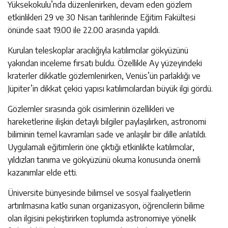
Yüksekokulu’nda düzenlenirken, devam eden gözlem
etkinlikleri 29 ve 30 Nisan tarihlerinde Eğitim Fakültesi
önünde saat 19.00 ile 22.00 arasında yapıldı.
Kurulan teleskoplar aracılığıyla katılımcılar gökyüzünü
yakından inceleme fırsatı buldu. Özellikle Ay yüzeyindeki
kraterler dikkatle gözlemlenirken, Venüs’ün parlaklığı ve
Jüpiter’in dikkat çekici yapısı katılımcılardan büyük ilgi gördü.
Gözlemler sırasında gök cisimlerinin özellikleri ve
hareketlerine ilişkin detaylı bilgiler paylaşılırken, astronomi
biliminin temel kavramları sade ve anlaşılır bir dille anlatıldı.
Uygulamalı eğitimlerin öne çıktığı etkinlikte katılımcılar,
yıldızları tanıma ve gökyüzünü okuma konusunda önemli
kazanımlar elde etti.
Üniversite bünyesinde bilimsel ve sosyal faaliyetlerin
artırılmasına katkı sunan organizasyon, öğrencilerin bilime
olan ilgisini pekiştirirken toplumda astronomiye yönelik