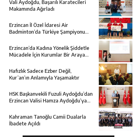
Vali Aydoğdu, Başarılı Karatecileri
Makamında Ağırladı
Erzincan İl Özel İdaresi Air
Badminton’da Türkiye Şampiyonu
Oldu
Erzincan’da Kadına Yönelik Şiddetle
Mücadele İçin Kurumlar Bir Araya
Geldi
Hafızlık Sadece Ezber Değil,
Kur’an’ın Anlamıyla Yaşamaktır
HSK Başkanvekili Fuzuli Aydoğdu’dan
Erzincan Valisi Hamza Aydoğdu’ya
Ziyaret
Kahraman Tanoğlu Camii Dualarla
İbadete Açıldı