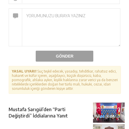
GÖNDER
YASAL UYARI!
Suç teşkil edecek, yasadışı, tehditkar, rahatsız edici,
hakaret ve küfür içeren, aşağılayıcı, küçük düşürücü, kaba,
pornografik, ahlaka aykırı, kişilik haklarına zarar verici ya da benzeri
niteliklerde içeriklerden doğan her türlü mali, hukuki, cezai, idari
sorumluluk içeriği gönderen kişiye aittir.
Mustafa Sarıgül’den “Parti
Değiştirdi” İddialarına Yanıt