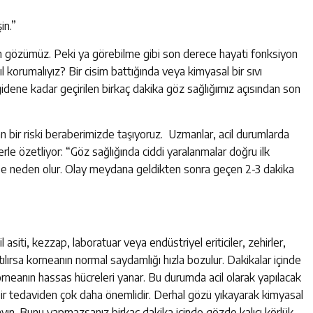
in.”
gözümüz. Peki ya görebilme gibi son derece hayati fonksiyon
l korumalıyız? Bir cisim battığında veya kimyasal bir sıvı
idene kadar geçirilen birkaç dakika göz sağlığımız açısından son
yan bir riski beraberimizde taşıyoruz. Uzmanlar, acil durumlarda
rle özetliyor: “Göz sağlığında ciddi yaralanmalar doğru ilk
lüğe neden olur. Olay meydana geldikten sonra geçen 2-3 dakika
asiti, kezzap, laboratuar veya endüstriyel eriticiler, zehirler,
lırsa korneanın normal saydamlığı hızla bozulur. Dakikalar içinde
rneanın hassas hücreleri yanar. Bu durumda acil olarak yapılacak
bir tedaviden çok daha önemlidir. Derhal gözü yıkayarak kimyasal
yın. Bunu yapmazsanız birkaç dakika içinde gözde kalıcı körlük