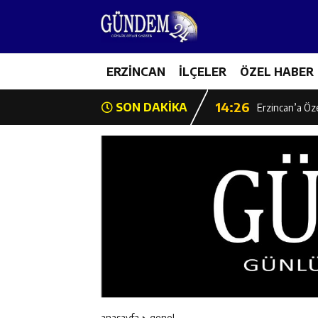
14:22
Milli Badminto
14:26
ERZİNCAN
İLÇELER
ÖZEL HABER
Geleceğin Üret
14:26
SON DAKİKA
Erzincan’a Öz
14:25
Erzincan’da O
14:25
İl Müdürü Ünal
14:24
İlk Durak Med
14:24
Erzincan Aile
14:23
Değer Erzinca
anasayfa
genel