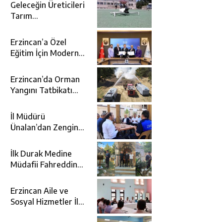
Geleceğin Üreticileri
Tarım
Teknolojileriyle
Tanışıyor
Erzincan’a Özel
Eğitim İçin Modern
Okul: Sümer Özel
Eğitim Meslek Okulu
Erzincan’da Orman
Protokolü İmzalandı
Yangını Tatbikatı
Gerçeğini Aratmadı
İl Müdürü
Ünalan’dan Zengin
Ailesine Taziye
Ziyareti
İlk Durak Medine
Müdafii Fahreddin
Paşa’nın Kızının
Kabri
Erzincan Aile ve
Sosyal Hizmetler İl
Müdürlüğünde