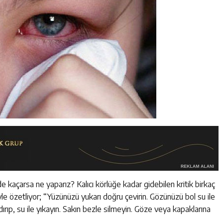
açarsa ne yaparız? Kalıcı körlüğe kadar gidebilen kritik birkaç
e özetliyor; “Yüzünüzü yukarı doğru çevirin. Gözünüzü bol su ile
ldırıp, su ile yıkayın. Sakın bezle silmeyin. Göze veya kapaklarına