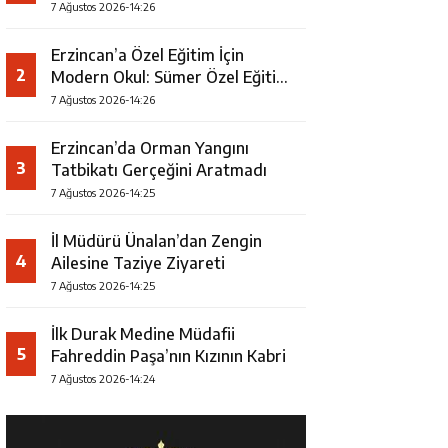
7 Ağustos 2026-14:26
Erzincan’a Özel Eğitim İçin
2
Modern Okul: Sümer Özel Eğitim
Meslek Okulu Protokolü
7 Ağustos 2026-14:26
İmzalandı
Erzincan’da Orman Yangını
3
Tatbikatı Gerçeğini Aratmadı
7 Ağustos 2026-14:25
İl Müdürü Ünalan’dan Zengin
4
Ailesine Taziye Ziyareti
7 Ağustos 2026-14:25
İlk Durak Medine Müdafii
5
Fahreddin Paşa’nın Kızının Kabri
7 Ağustos 2026-14:24