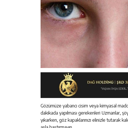
Gözümüze yabancı cisim veya kimyasal madde k
dakikada yapılması gerekenleri Uzmanlar, şöyl
yıkarken, göz kapaklarınızı elinizle tutarak ka
asla bastırmayın.