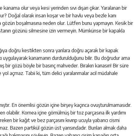
 kanama olur veya kesi yerinden sıvı dışarı çıkar. Yaralanan bir
lur? Doğal olarak insan koşar ve bir havlu veya bezle kanı
 gözün boşalmasına neden olur. Lütfen bunu yapmayın. Kesik bir
astanın gözünü silmesine izin vermeyin. Mümkünse bir kapakla
aşağıya doğru kestikten sonra yanlara doğru açarak bir kapak
askı uygulayarak kanamanın durdurulduğunu bilir. Bu doğrudur ama
ış bir gözü böyle bir basınç mahveder. Bırakın kanasın! Bir süre
yol açmaz. Tabii ki, tüm delici yaralanmalar acil müdahale
ştır. En önemlisi gözün içine birşey kaçınca ovuşturulmamasıdır.
 olabilir. Kornea içine gömülmüş bir toz parçasına ilk yardımı
en bir kağıt ve bez parçasını kıvırıp ucuyla yabancı cismi
lmaz. Bazen partikül gözün üst yarısındadır. Bunları almak daha
şağı bakmasını söyleyin. Bazen yabancı cisim kapağın orta