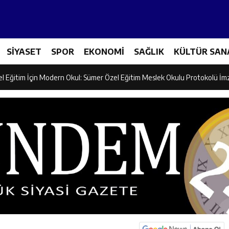
ncular Erzincan Ticaret Ve Sanayi Odası’nı Ziyaret Etti
SİYASET
SPOR
EKONOMİ
SAĞLIK
KÜLTÜR SAN
icileri Tarım Teknolojileriyle Tanışıyor
el Eğitim İçin Modern Okul: Sümer Özel Eğitim Meslek Okulu Protokolü İm
rman Yangını Tatbikatı Gerçeğini Aratmadı
an’dan Zengin Ailesine Taziye Ziyareti
ine Müdafii Fahreddin Paşa’nın Kızının Kabri
 ve Sosyal Hizmetler İl Müdürlüğünde Değerlendirme Toplantısı
n Projesi Kapsamında Öğrencilere Güvenlik Eğitimi