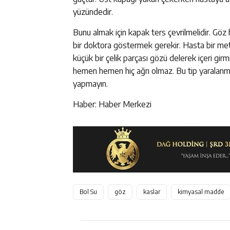
yüzündedir.
Bunu almak için kapak ters çevrilmelidir. G
bir doktora göstermek gerekir. Hasta bir met
küçük bir çelik parçası gözü delerek içeri gir
hemen hemen hiç ağrı olmaz. Bu tip yaralanma
yapmayın.
Haber: Haber Merkezi
Bol Su
göz
kaslar
kimyasal madde