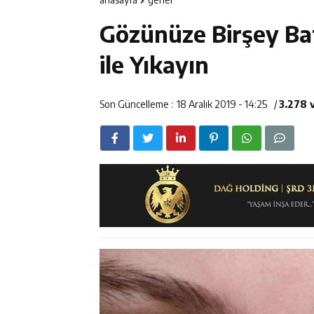
14:23
Kemah Belediy
Gözünüze Birşey Ba
14:22
30 İlde Deaş 
ile Yıkayın
14:22
Milli Badminto
Son Güncelleme :
18 Aralık 2019 - 14:25
/
3.278 
14:26
Geleceğin Üret