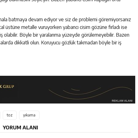
öz hala batmaya devam ediyor ve siz de problemi göremiyorsanız
al üstüne metalle vuruyorken yabancı cisim gözüne fırladı ise
miş olabilir. Böyle bir yaralanma yüzeyde görülemeyebilir. Bazen
larda dikkatli olun. Koruyucu gözlük takmadan böyle bir iş
toz
yıkama
YORUM ALANI