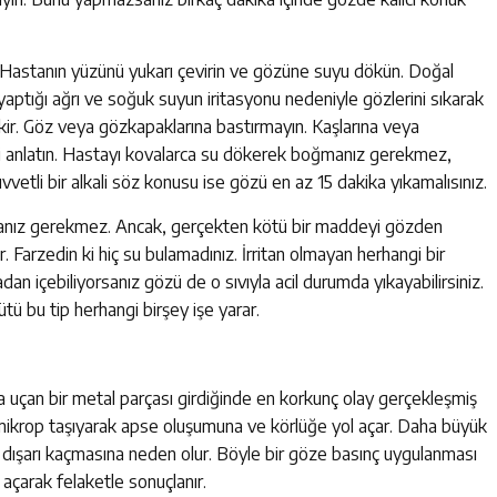
. Hastanın yüzünü yukarı çevirin ve gözüne suyu dökün. Doğal
aptığı ağrı ve soğuk suyun iritasyonu nedeniyle gözlerini sıkarak
kir. Göz veya gözkapaklarına bastırmayın. Kaşlarına veya
i anlatın. Hastayı kovalarca su dökerek boğmanız gerekmez,
uvvetli bir alkali söz konusu ise gözü en az 15 dakika yıkamalısınız.
anız gerekmez. Ancak, gerçekten kötü bir maddeyi gözden
r. Farzedin ki hiç su bulamadınız. İrritan olmayan herhangi bir
madan içebiliyorsanız gözü de o sıvıyla acil durumda yıkayabilirsiniz.
ütü bu tip herhangi birşey işe yarar.
eya uçan bir metal parçası girdiğinde en korkunç olay gerçekleşmiş
ne mikrop taşıyarak apse oluşumuna ve körlüğe yol açar. Daha büyük
ın dışarı kaçmasına neden olur. Böyle bir göze basınç uygulanması
l açarak felaketle sonuçlanır.