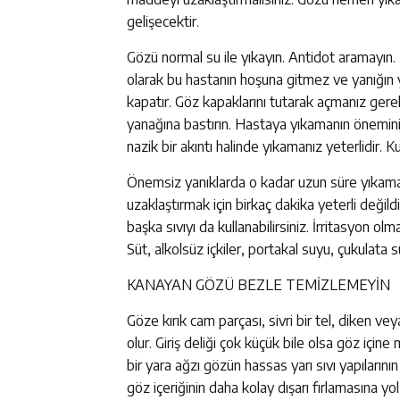
gelişecektir.
Gözü normal su ile yıkayın. Antidot aramayın
olarak bu hastanın hoşuna gitmez ve yanığın y
kapatır. Göz kapaklarını tutarak açmanız gere
yanağına bastırın. Hastaya yıkamanın önemin
nazik bir akıntı halinde yıkamanız yeterlidir. K
Önemsiz yanıklarda o kadar uzun süre yıkam
uzaklaştırmak için birkaç dakika yeterli değildi
başka sıvıyı da kullanabilirsiniz. İrritasyon ol
Süt, alkolsüz içkiler, portakal suyu, çukulata s
KANAYAN GÖZÜ BEZLE TEMİZLEMEYİN
Göze kırık cam parçası, sivri bir tel, diken v
olur. Giriş deliği çok küçük bile olsa göz içi
bir yara ağzı gözün hassas yarı sıvı yapıların
göz içeriğinin daha kolay dışarı fırlamasına yo