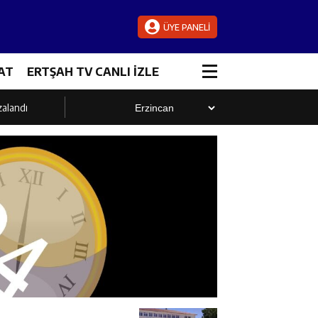
ÜYE PANELİ
AT
ERTŞAH TV CANLI İZLE
zalandı