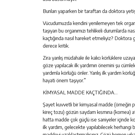
Bunları yaparken bir taraftan da doktora yetiş
Vücudumuzda kendini yenilemeyen tek organ 
taşıyan bu organımızı tehlikeli durumlarda nası
kaçtığında nasıl hareket etmeliyiz? Doktora g
derece kritik.
Zira yanlış müdahale ile kalıcı körlüklere uza
göze yapılacak ilk yardımın önemini şu cümlele
yardımla körlüğü önler. Yanlış ilk yardım kör
hayati önem taşıyor.”
KİMYASAL MADDE KAÇTIĞINDA…
Şayet kuvvetli bir kimyasal madde (örneğin pil 
kireç tozu) gözün saydam kısmına (kornea) atı
hatta madde çok güçlü ise saniyeler içinde ko
ilk yardım, gelecekte yapılabilecek herhangi 
maddeyi uzaklaştırmalısınız. Gözü hemen yıka