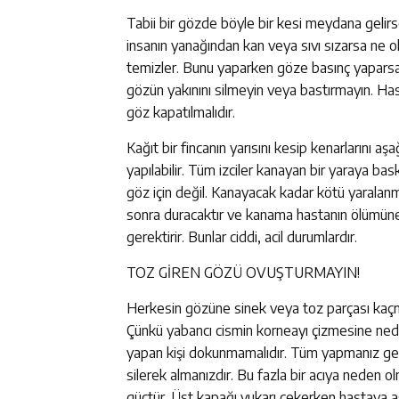
Tabii bir gözde böyle bir kesi meydana gelirse
insanın yanağından kan veya sıvı sızarsa ne o
temizler. Bunu yaparken göze basınç yaparsa
gözün yakınını silmeyin veya bastırmayın. H
göz kapatılmalıdır.
Kağıt bir fincanın yarısını kesip kenarlarını 
yapılabilir. Tüm izciler kanayan bir yaraya b
göz için değil. Kanayacak kadar kötü yaralanm
sonra duracaktır ve kanama hastanın ölümüne 
gerektirir. Bunlar ciddi, acil durumlardır.
TOZ GİREN GÖZÜ OVUŞTURMAYIN!
Herkesin gözüne sinek veya toz parçası kaçmı
Çünkü yabancı cismin korneayı çizmesine neden
yapan kişi dokunmamalıdır. Tüm yapmanız gerek
silerek almanızdır. Bu fazla bir acıya neden o
güçtür. Üst kapağı yukarı çekerken hastaya a