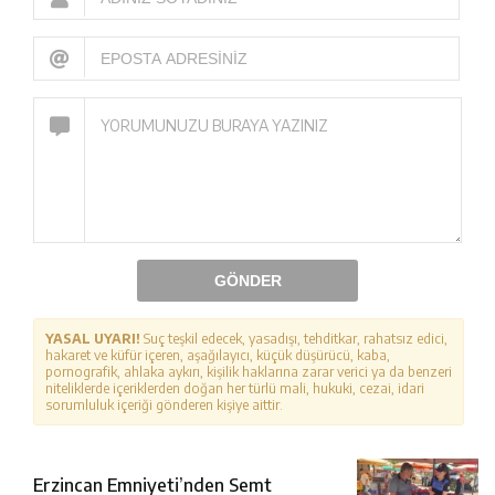
GÖNDER
YASAL UYARI!
Suç teşkil edecek, yasadışı, tehditkar, rahatsız edici,
hakaret ve küfür içeren, aşağılayıcı, küçük düşürücü, kaba,
pornografik, ahlaka aykırı, kişilik haklarına zarar verici ya da benzeri
niteliklerde içeriklerden doğan her türlü mali, hukuki, cezai, idari
sorumluluk içeriği gönderen kişiye aittir.
Erzincan Emniyeti’nden Semt