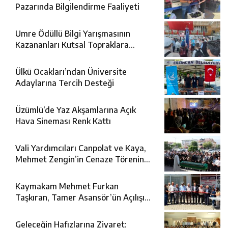
Pazarında Bilgilendirme Faaliyeti
Umre Ödüllü Bilgi Yarışmasının
Kazananları Kutsal Topraklara
Uğurlandı
Ülkü Ocakları’ndan Üniversite
Adaylarına Tercih Desteği
Üzümlü’de Yaz Akşamlarına Açık
Hava Sineması Renk Kattı
Vali Yardımcıları Canpolat ve Kaya,
Mehmet Zengin’in Cenaze Törenine
Katıldı
Kaymakam Mehmet Furkan
Taşkıran, Tamer Asansör’ün Açılışına
Katıldı
Geleceğin Hafızlarına Ziyaret: