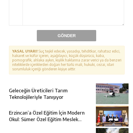
GÖNDER
YASAL UYARI!
Suç teşkil edecek, yasadışı, tehditkar, rahatsız edici,
hakaret ve küfür içeren, aşağılayıcı, küçük düşürücü, kaba,
pornografik, ahlaka aykırı, kişilik haklarına zarar verici ya da benzeri
niteliklerde içeriklerden doğan her türlü mali, hukuki, cezai, idari
sorumluluk içeriği gönderen kişiye aittir.
Geleceğin Üreticileri Tarım
Teknolojileriyle Tanışıyor
Erzincan’a Özel Eğitim İçin Modern
Okul: Sümer Özel Eğitim Meslek
Okulu Protokolü İmzalandı