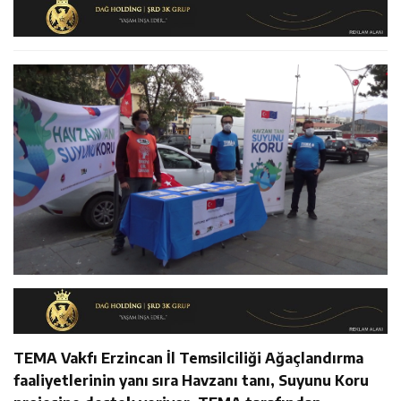
14:22
30 İlde Deaş Operasyonu: 104 Şüpheli Yakalandı
İstişare Buluşması
14:22
Milli Badmintoncular Erzincan Ticaret Ve Sanayi Odası’nı
14:26
Geleceğin Üreticileri Tarım Teknolojileriyle Tanışıyor
Ziyaret Etti
TEMA Vakfı Erzincan İl Temsilciliği Ağaçlandırma
faaliyetlerinin yanı sıra Havzanı tanı, Suyunu Koru