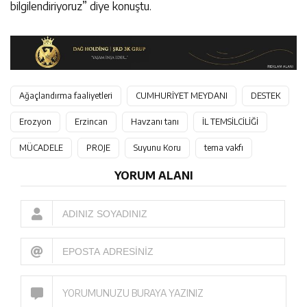
bilgilendiriyoruz” diye konuştu.
Ağaçlandırma faaliyetleri
CUMHURİYET MEYDANI
DESTEK
Erozyon
Erzincan
Havzanı tanı
İL TEMSİLCİLİĞİ
MÜCADELE
PROJE
Suyunu Koru
tema vakfı
YORUM ALANI