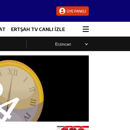
ÜYE PANELİ
AT
ERTŞAH TV CANLI İZLE