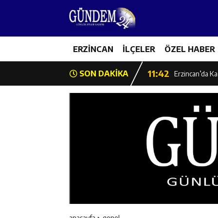
14:26
Geleceğin Üret
11:43
ERZİNCAN
İLÇELER
ÖZEL HABER
Erzincan İl Öz
11:42
SON DAKİKA
Erzincan’da Ka
11:41
Hafızlık Sadece
11:40
HSK Başkanvek
11:39
Kahraman Tanoğ
11:37
Kavakyoluspor’
11:36
Kemah Belediye
anasayfa
genel