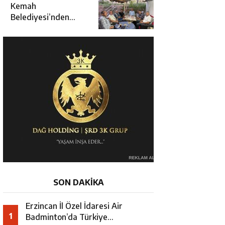
Kararında
Kemah
Belediyesi’nden
Cirgişin
Mahallesi’nde
İstişare Buluşması
SON DAKİKA
Erzincan İl Özel İdaresi Air
1
Badminton’da Türkiye