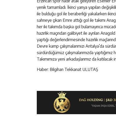
Erzincan spor nadir atak geliştiren Esenler E
yenik tamamladı. İkinci yarıya yapılan değişi
ile bulduğu gol ile beraberliği yakalarken ikinci
sahneye çıkan Emre attığı gol ile takımı Ana
her iki takımda başka gol bulamayınca mücade
hazırlık maçından galibiyet ile ayrılan Anago
yaptığı değerlendirmesinde hazırlık maçlarında
Devre kamp çalışmalarımızı Antalya’da sürdür
sürdürdüğümüz çalışmalarımızda yaptığımız hazı
Takımımıza yeni arkadaşlarımız da katılacak inş
Haber: Bilgihan Tekkanat ULUTAŞ