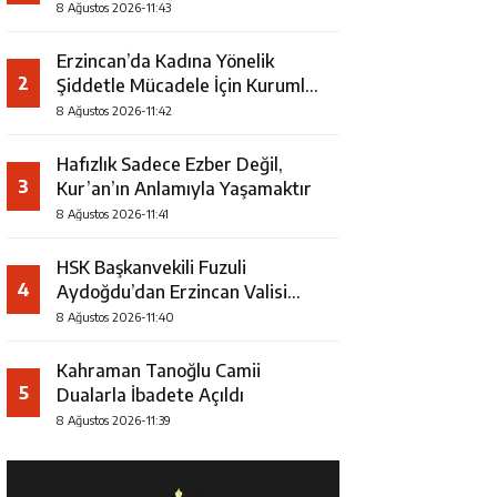
Şampiyonu Oldu
8 Ağustos 2026-11:43
Erzincan’da Kadına Yönelik
2
Şiddetle Mücadele İçin Kurumlar
Bir Araya Geldi
8 Ağustos 2026-11:42
Hafızlık Sadece Ezber Değil,
3
Kur’an’ın Anlamıyla Yaşamaktır
8 Ağustos 2026-11:41
HSK Başkanvekili Fuzuli
4
Aydoğdu’dan Erzincan Valisi
Hamza Aydoğdu’ya Ziyaret
8 Ağustos 2026-11:40
Kahraman Tanoğlu Camii
5
Dualarla İbadete Açıldı
8 Ağustos 2026-11:39