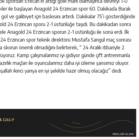
rok spordan Efecan’ın attığı gole mani olamayınca devreyi 1-0
klikler ile başlayan Anagold 24 Erzincan spor 60. Dakikada Burak
 gol ve galibiyet için baskısını artırdı. Dakikalar 75’i gösterdiğinde
gold 24 Erzincan sporu 2-1 üstünlüğe taşıdı. Bu dakikadan sonra
le Anagold 24 Erzincan sporun 2-1 üstünlüğü ile sona erdi. İlk
ld 24 Erzincan spor teknik direktörü Mustafa Sarıgül maç sonrası
 skorun önemli olmadığını belirterek, “ 24 Aralık itibariyle 2.
üyoruz. Kamp çalışmalarımız iyi gidiyor günde çift antrenmanla
rlık maçları ile oyuncularımız daha iyi izleme şansımız oluyor.
allah ikinci yarıya en iyi şekilde hazır olmuş olacağız” dedi.