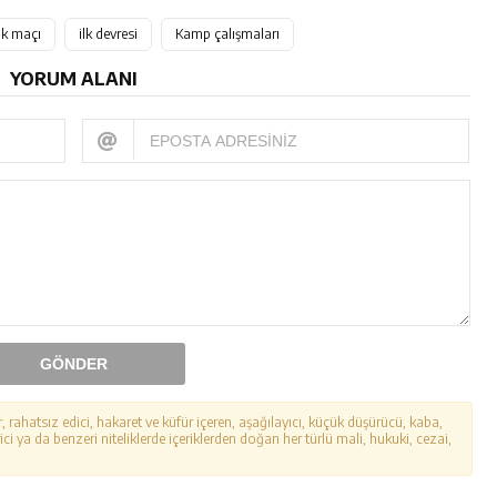
ık maçı
ilk devresi
Kamp çalışmaları
YORUM ALANI
GÖNDER
r, rahatsız edici, hakaret ve küfür içeren, aşağılayıcı, küçük düşürücü, kaba,
ici ya da benzeri niteliklerde içeriklerden doğan her türlü mali, hukuki, cezai,