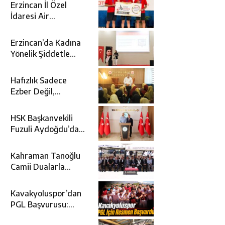
Erzincan İl Özel
İdaresi Air
Badminton’da
Türkiye Şampiyonu
Erzincan’da Kadına
Oldu
Yönelik Şiddetle
Mücadele İçin
Kurumlar Bir Araya
Hafızlık Sadece
Geldi
Ezber Değil,
Kur’an’ın Anlamıyla
Yaşamaktır
HSK Başkanvekili
Fuzuli Aydoğdu’dan
Erzincan Valisi
Hamza Aydoğdu’ya
Kahraman Tanoğlu
Ziyaret
Camii Dualarla
İbadete Açıldı
Kavakyoluspor’dan
PGL Başvurusu:
Gözler TFF’nin