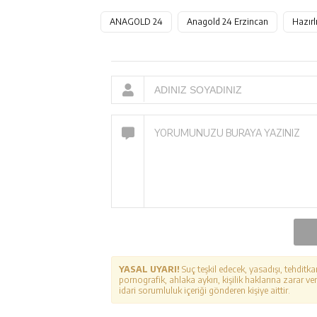
ANAGOLD 24
Anagold 24 Erzincan
Hazırl
YASAL UYARI!
Suç teşkil edecek, yasadışı, tehditka
pornografik, ahlaka aykırı, kişilik haklarına zarar ver
idari sorumluluk içeriği gönderen kişiye aittir.