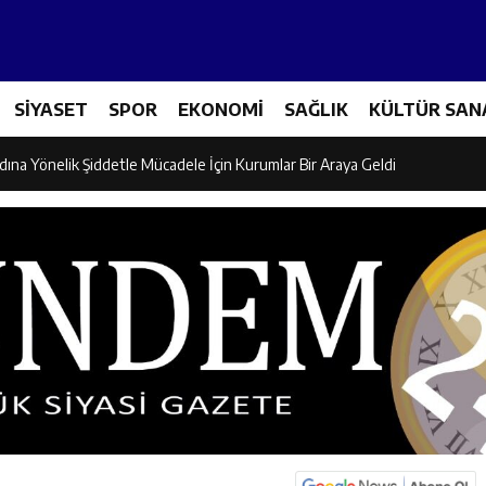
icileri Tarım Teknolojileriyle Tanışıyor
SİYASET
SPOR
EKONOMİ
SAĞLIK
KÜLTÜR SAN
el İdaresi Air Badminton’da Türkiye Şampiyonu Oldu
dına Yönelik Şiddetle Mücadele İçin Kurumlar Bir Araya Geldi
 Ezber Değil, Kur’an’ın Anlamıyla Yaşamaktır
ili Fuzuli Aydoğdu’dan Erzincan Valisi Hamza Aydoğdu’ya Ziyaret
lu Camii Dualarla İbadete Açıldı
dan PGL Başvurusu: Gözler TFF’nin Kararında
si’nden Cirgişin Mahallesi’nde İstişare Buluşması