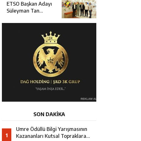
Erzincan’da Kur’an
ETSO Başkan Adayı
Kursu Öğrencileriyle
Süleyman Tan
Buluştu
Üyelerle Buluşmayı
Sürdürüyor
SON DAKİKA
Umre Ödüllü Bilgi Yarışmasının
1
Kazananları Kutsal Topraklara