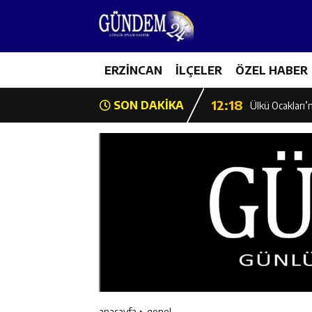
12:12
Erzincan Emniy
12:19
ERZİNCAN
İLÇELER
ÖZEL HABER
Umre Ödüllü Bi
12:18
SON DAKİKA
Ülkü Ocakları’
12:17
Üzümlü’de Yaz 
12:16
Vali Yardımcıl
12:16
Kaymakam Mehm
12:15
Geleceğin Hafız
12:14
ETSO Başkan A
anasayfa
genel