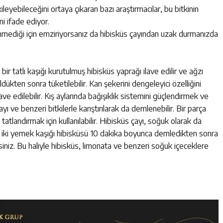
leyebileceğini ortaya çıkaran bazı araştırmacılar, bu bitkinin
i ifade ediyor.
nmediği için emziriyorsanız da hibisküs çayından uzak durmanızda
ir tatlı kaşığı kurutulmuş hibisküs yaprağı ilave edilir ve ağzı
ükten sonra tüketilebilir. Kan şekerini dengeleyici özelliğini
lave edilebilir. Kış aylarında bağışıklık sistemini güçlendirmek ve
yı ve benzeri bitkilerle karıştırılarak da demlenebilir. Bir parça
 tatlandırmak için kullanılabilir. Hibisküs çayı, soğuk olarak da
uda iki yemek kaşığı hibisküsü 10 dakika boyunca demledikten sonra
irsiniz. Bu haliyle hibisküs, limonata ve benzeri soğuk içeceklere