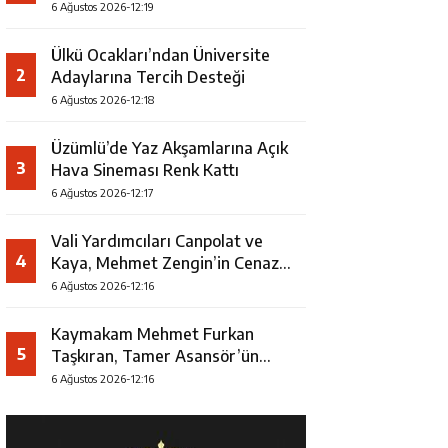
Uğurlandı
6 Ağustos 2026-12:19
Ülkü Ocakları’ndan Üniversite
2
Adaylarına Tercih Desteği
6 Ağustos 2026-12:18
Üzümlü’de Yaz Akşamlarına Açık
3
Hava Sineması Renk Kattı
6 Ağustos 2026-12:17
Vali Yardımcıları Canpolat ve
4
Kaya, Mehmet Zengin’in Cenaze
Törenine Katıldı
6 Ağustos 2026-12:16
Kaymakam Mehmet Furkan
5
Taşkıran, Tamer Asansör’ün
Açılışına Katıldı
6 Ağustos 2026-12:16