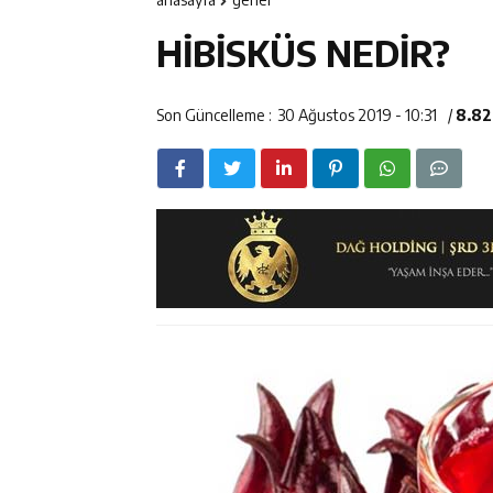
12:14
Erzincan’da Ar
HİBİSKÜS NEDİR?
12:13
Erzincan Erkek 
12:12
Erzincan Emniy
Son Güncelleme :
30 Ağustos 2019 - 10:31
/
8.82
12:19
Umre Ödüllü Bi