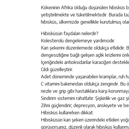
Kökeninin Afrika olduğu düşünülen hibisküs bi
yetiştirilmekte ve tüketilmektedir. Burada ta
hibisküs, ülkemizde genellikle kurutulmuş olar
Hibisküsün faydaları nelerdir?
Kolesterolü dengelemeye yardımcıdır.
Kan şekerini düzenlemede oldukça etkilidir. B
dengesizliğine bağlı gelişen açlık krizlerini ön
İçeriğindeki antioksidanlar karaciğeri destekle
Cildi güzelleştirir.
Adet döneminde yaşanabilen kramplar, ruh hali 
C vitamini bakımından oldukça zengindir. Bu öze
nezle ve grip gibi hastalıklara karşı korunmaya
Sindirim sistemini rahatlatır. Şişkinlik ve gaz 
Zihni güçlendirir; depresyon, anskiyete ve benz
Hibisküs kullanırken dikkat:
Hibisküsün kan şekeri üzerindeki etkileri yoğ
görüyorsanız, düzenli olarak hibisküs kullan