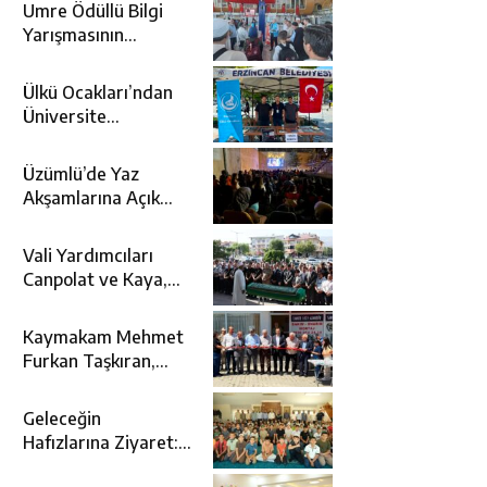
Umre Ödüllü Bilgi
Yarışmasının
Kazananları Kutsal
Topraklara
Ülkü Ocakları’ndan
Uğurlandı
Üniversite
Adaylarına Tercih
Desteği
Üzümlü’de Yaz
Akşamlarına Açık
Hava Sineması Renk
Kattı
Vali Yardımcıları
Canpolat ve Kaya,
Mehmet Zengin’in
Cenaze Törenine
Kaymakam Mehmet
Katıldı
Furkan Taşkıran,
Tamer Asansör’ün
Açılışına Katıldı
Geleceğin
Hafızlarına Ziyaret:
Burhan İşliyen