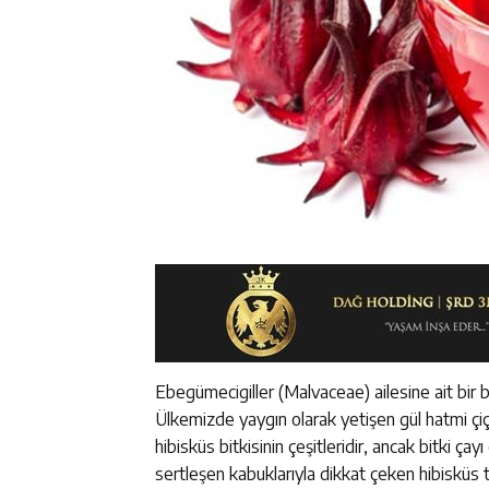
Ebegümecigiller (Malvaceae) ailesine ait bir bi
Ülkemizde yaygın olarak yetişen gül hatmi çiç
hibisküs bitkisinin çeşitleridir, ancak bitki ça
sertleşen kabuklarıyla dikkat çeken hibisküs tü