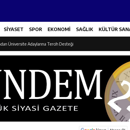
et Personeline Finansal Okuryazarlık Eğitimi
SİYASET
SPOR
EKONOMİ
SAĞLIK
KÜLTÜR SAN
lgi Yarışmasının Kazananları Kutsal Topraklara Uğurlandı
ndan Üniversite Adaylarına Tercih Desteği
Akşamlarına Açık Hava Sineması Renk Kattı
arı Canpolat ve Kaya, Mehmet Zengin’in Cenaze Törenine Katıldı
et Furkan Taşkıran, Tamer Asansör’ün Açılışına Katıldı
larına Ziyaret: Burhan İşliyen Erzincan’da Kur’an Kursu Öğrencileriyle Bu
dayı Süleyman Tan Üyelerle Buluşmayı Sürdürüyor