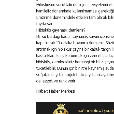
Hibisküsün vücuttaki östrojen seviyelerini etki
hamilelik döneminde kullanılmaması gerektiğin
Emzirme dönemindeki etkileri tam olarak bili
fayda var.
Hibisküs çayı nasıl demlenir?
Bir su bardağı kadar kaynamış suyun içerisine b
kapatılarak 10 dakika boyunca demlenir. Süzüld
artırmak için hibisküs çayına bir kabuk tarçın i
hastalıklara karşı korunmak için zencefil, adaça
hibisküs, demlediğiniz herhangi bir bitki çayını
tüketilebilir. Bunun için bir litre kaynamış s
soğutarak iyi bir soğuk bitki çayı hazırlayabil
de lezzet ve renk verir.
Haber: Haber Merkezi