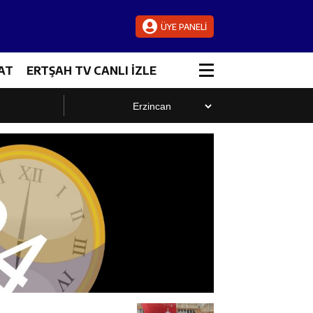
ÜYE PANELİ
AT
ERTŞAH TV CANLI İZLE
luştu