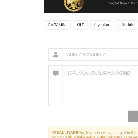
C VİTAMİNİ
CİLT
faydaları
Hibisküs
YASAL UYARI!
Suç teşkil edecek, yasadışı, tehditka
pornografik, ahlaka aykırı, kişilik haklarına zarar ver