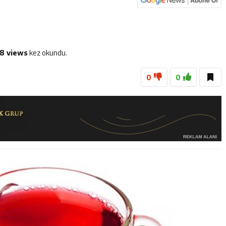
anan 45 Şahıs Yakalandı: 24 Hükümlü Cezaevine Gönderildi
Tenis Takımı ANALİG’de Yarı Final Biletini Aldı
et Personeline Finansal Okuryazarlık Eğitimi
8 views
kez okundu.
0
0
lgi Yarışmasının Kazananları Kutsal Topraklara Uğurlandı