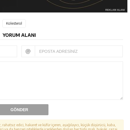
Kolesterol
YORUM ALANI
GÖNDER
r, rahatsız edici, hakaret ve küfür içeren, aşağılayıcı, küçük düşürücü, kaba,
ici ya da benzeri niteliklerde içeriklerden doğan her türlü mali, hukuki, cezai,