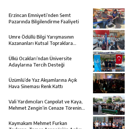
Erzincan Emniyeti’nden Semt
Pazarında Bilgilendirme Faaliyeti
Umre Ödüllü Bilgi Yarışmasının
Kazananları Kutsal Topraklara
Uğurlandı
Ülkü Ocakları’ndan Üniversite
Adaylarına Tercih Desteği
Üzümlü’de Yaz Akşamlarına Açık
Hava Sineması Renk Kattı
Vali Yardımcıları Canpolat ve Kaya,
Mehmet Zengin’in Cenaze Törenine
Katıldı
Kaymakam Mehmet Furkan