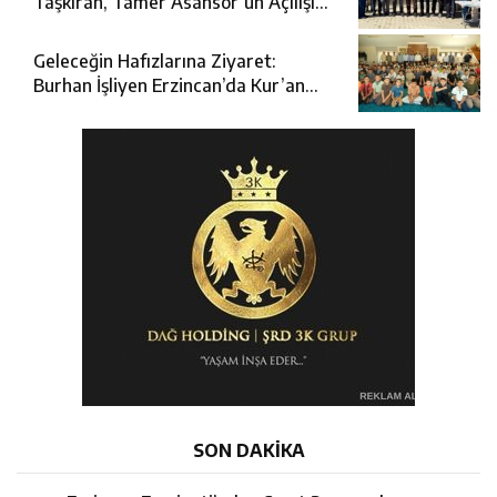
Taşkıran, Tamer Asansör’ün Açılışına
Katıldı
Geleceğin Hafızlarına Ziyaret:
Burhan İşliyen Erzincan’da Kur’an
Kursu Öğrencileriyle Buluştu
SON DAKİKA