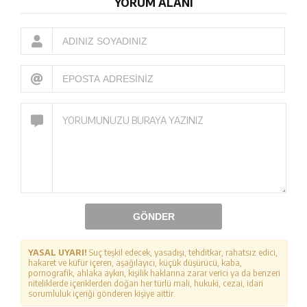
YORUM ALANI
GÖNDER
YASAL UYARI!
Suç teşkil edecek, yasadışı, tehditkar, rahatsız edici,
hakaret ve küfür içeren, aşağılayıcı, küçük düşürücü, kaba,
pornografik, ahlaka aykırı, kişilik haklarına zarar verici ya da benzeri
niteliklerde içeriklerden doğan her türlü mali, hukuki, cezai, idari
sorumluluk içeriği gönderen kişiye aittir.