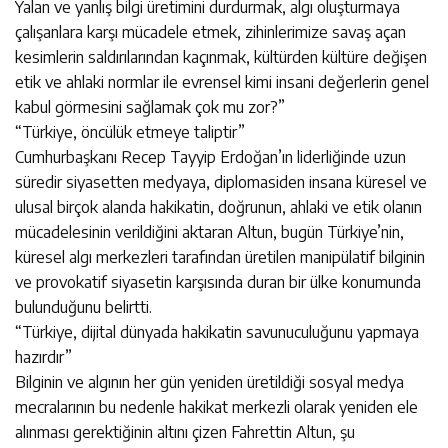
Yalan ve yanlış bilgi üretimini durdurmak, algı oluşturmaya
çalışanlara karşı mücadele etmek, zihinlerimize savaş açan
kesimlerin saldırılarından kaçınmak, kültürden kültüre değişen
etik ve ahlaki normlar ile evrensel kimi insani değerlerin genel
kabul görmesini sağlamak çok mu zor?”
“Türkiye, öncülük etmeye taliptir”
Cumhurbaşkanı Recep Tayyip Erdoğan’ın liderliğinde uzun
süredir siyasetten medyaya, diplomasiden insana küresel ve
ulusal birçok alanda hakikatin, doğrunun, ahlaki ve etik olanın
mücadelesinin verildiğini aktaran Altun, bugün Türkiye’nin,
küresel algı merkezleri tarafından üretilen manipülatif bilginin
ve provokatif siyasetin karşısında duran bir ülke konumunda
bulunduğunu belirtti.
“Türkiye, dijital dünyada hakikatin savunuculuğunu yapmaya
hazırdır”
Bilginin ve algının her gün yeniden üretildiği sosyal medya
mecralarının bu nedenle hakikat merkezli olarak yeniden ele
alınması gerektiğinin altını çizen Fahrettin Altun, şu