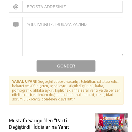
GÖNDER
YASAL UYARI!
Suç teşkil edecek, yasadışı, tehditkar, rahatsız edici,
hakaret ve küfür içeren, aşağılayıcı, küçük düşürücü, kaba,
pornografik, ahlaka aykırı, kişilik haklarına zarar verici ya da benzeri
niteliklerde içeriklerden doğan her türlü mali, hukuki, cezai, idari
sorumluluk içeriği gönderen kişiye aittir.
Mustafa Sarıgül’den “Parti
Değiştirdi” İddialarına Yanıt