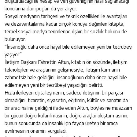
oluşturulacağı ile hesap ve veri güvenliğinin nasıl sağlanacağı
konularına dair ipuçları da yer alıyor.
Sosyal medyanın tarihçesi ve teknik özellikleri ile avantajları
ve dezavantajlarına kadar birçok konuya değinilen kitapta,
temel sosyal medya terimlerine ilişkin bir sözlük bölümü de
bulunuyor.
“İnsanoğlu daha önce hayal bile edilemeyen yeni bir tecrübeyi
yaşıyor”
İletişim Başkanı Fahrettin Altun, kitabın ön sözünde, iletişim
teknolojileri ve araçlarının gelişmesiyle, iletişim kurmanın
zahmetsiz hale geldiğini, insanoğlunun daha önce hayal bile
edilemeyen yeni bir tecrübeyi yaşadığını belirtti.
Hızla ilerleyen dijitalleşmenin, sadece iletişimin bir parçası
olmadığını, ticaretin, siyasetin, eğitimin, kültür ve sanatın da
bir aracı haline geldiğini ifade eden Altun, böylesine muazzam
bir gücün doğru kullanılmasının, doğru araçlar oluşturmasının,
bunun sonucunda da insanlık için fayda üreten bir araca
evrilmesinin önemini vurguladı.