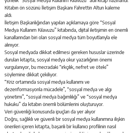
yönelik “Sosyal Medya Kullanım Kılavuzu” adlı kitap hazırlandı.
Kitabın ön sözünü İletişim Başkanı Fahrettin Altun kaleme
aldı.
İletişim Başkanlığından yapılan açıklamaya göre “Sosyal
Medya Kullanım Kılavuzu” kitabında, dijital iletişimin en önemli
kanallarından biri olan sosyal medya tüm boyutlarıyla ele
alınıyor.
Sosyal medyada dikkat edilmesi gereken hususlar üzerinde
durulan kitapta, sosyal medya okur yazarlığının önemi
vurgulanıyor, bu mecradaki “ırkçılık, nefret ve öteki”
söylemine dikkat çekiliyor.
“Kriz ortamında sosyal medya kullanımı ve
dezenformasyonla mücadele”, “sosyal medya ve algı
yönetimi”, “sosyal medya bağımlılığı” ve “sosyal medya
hukuku” da kitabın önemli bölümlerini oluşturuyor.
Veri güvenliği konusunda ipuçları da yer alıyor
Doğru, sağlıklı ve güvenli bir sosyal medya kullanımına ilişkin
önerileri içeren kitapta, başarılı bir kullanıcı profilinin nasıl