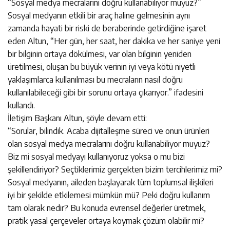
“Sosyal medya mecralarını doğru kullanabiliyor muyuz?”
Sosyal medyanın etkili bir araç haline gelmesinin aynı
zamanda hayati bir riski de beraberinde getirdiğine işaret
eden Altun, “Her gün, her saat, her dakika ve her saniye yeni
bir bilginin ortaya dökülmesi, var olan bilginin yeniden
üretilmesi, oluşan bu büyük verinin iyi veya kötü niyetli
yaklaşımlarca kullanılması bu mecraların nasıl doğru
kullanılabileceği gibi bir sorunu ortaya çıkarıyor.” ifadesini
kullandı.
İletişim Başkanı Altun, şöyle devam etti:
“Sorular, bilindik. Acaba dijitalleşme süreci ve onun ürünleri
olan sosyal medya mecralarını doğru kullanabiliyor muyuz?
Biz mi sosyal medyayı kullanıyoruz yoksa o mu bizi
şekillendiriyor? Seçtiklerimiz gerçekten bizim tercihlerimiz mi?
Sosyal medyanın, aileden başlayarak tüm toplumsal ilişkileri
iyi bir şekilde etkilemesi mümkün mü? Peki doğru kullanım
tam olarak nedir? Bu konuda evrensel değerler üretmek,
pratik yasal çerçeveler ortaya koymak çözüm olabilir mi?