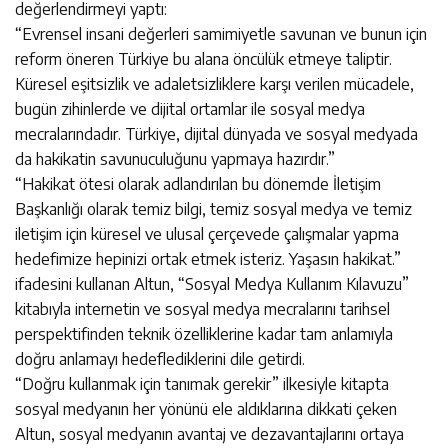
değerlendirmeyi yaptı:
“Evrensel insani değerleri samimiyetle savunan ve bunun için
reform öneren Türkiye bu alana öncülük etmeye taliptir.
Küresel eşitsizlik ve adaletsizliklere karşı verilen mücadele,
bugün zihinlerde ve dijital ortamlar ile sosyal medya
mecralarındadır. Türkiye, dijital dünyada ve sosyal medyada
da hakikatin savunuculuğunu yapmaya hazırdır.”
“Hakikat ötesi olarak adlandırılan bu dönemde İletişim
Başkanlığı olarak temiz bilgi, temiz sosyal medya ve temiz
iletişim için küresel ve ulusal çerçevede çalışmalar yapma
hedefimize hepinizi ortak etmek isteriz. Yaşasın hakikat.”
ifadesini kullanan Altun, “Sosyal Medya Kullanım Kılavuzu”
kitabıyla internetin ve sosyal medya mecralarını tarihsel
perspektifinden teknik özelliklerine kadar tam anlamıyla
doğru anlamayı hedeflediklerini dile getirdi.
“Doğru kullanmak için tanımak gerekir” ilkesiyle kitapta
sosyal medyanın her yönünü ele aldıklarına dikkati çeken
Altun, sosyal medyanın avantaj ve dezavantajlarını ortaya