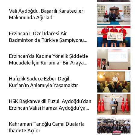
Vali Aydoğdu, Başarılı Karatecileri
Makamında Ağırladı
Erzincan İl Özel İdaresi Air
Badminton’da Türkiye Şampiyonu
Oldu
Erzincan’da Kadına Yönelik Şiddetle
Mücadele İçin Kurumlar Bir Araya
Geldi
Hafızlık Sadece Ezber Değil,
Kur’an’ın Anlamıyla Yaşamaktır
HSK Başkanvekili Fuzuli Aydoğdu’dan
Erzincan Valisi Hamza Aydoğdu’ya
Ziyaret
Kahraman Tanoğlu Camii Dualarla
İbadete Açıldı