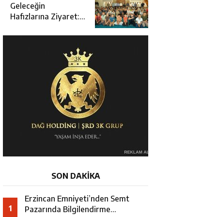
Açılışına Katıldı
Geleceğin
Hafızlarına Ziyaret:
Burhan İşliyen
Erzincan’da Kur’an
Kursu Öğrencileriyle
Buluştu
SON DAKİKA
Erzincan Emniyeti’nden Semt
1
Pazarında Bilgilendirme