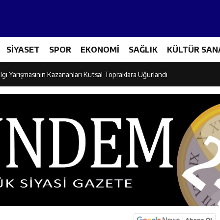
Tenis Takımı ANALİG’de Yarı Final Biletini Aldı
SİYASET
SPOR
EKONOMİ
SAĞLIK
KÜLTÜR SAN
eti’nden Semt Pazarında Bilgilendirme Faaliyeti
lgi Yarışmasının Kazananları Kutsal Topraklara Uğurlandı
ndan Üniversite Adaylarına Tercih Desteği
Akşamlarına Açık Hava Sineması Renk Kattı
arı Canpolat ve Kaya, Mehmet Zengin’in Cenaze Törenine Katıldı
et Furkan Taşkıran, Tamer Asansör’ün Açılışına Katıldı
larına Ziyaret: Burhan İşliyen Erzincan’da Kur’an Kursu Öğrencileriyle Bu