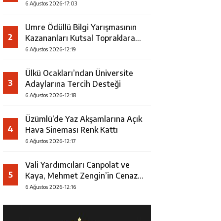
Faaliyeti
6 Ağustos 2026-17:03
Umre Ödüllü Bilgi Yarışmasının
2
Kazananları Kutsal Topraklara
Uğurlandı
6 Ağustos 2026-12:19
Ülkü Ocakları’ndan Üniversite
3
Adaylarına Tercih Desteği
6 Ağustos 2026-12:18
Üzümlü’de Yaz Akşamlarına Açık
4
Hava Sineması Renk Kattı
6 Ağustos 2026-12:17
Vali Yardımcıları Canpolat ve
5
Kaya, Mehmet Zengin’in Cenaze
Törenine Katıldı
6 Ağustos 2026-12:16