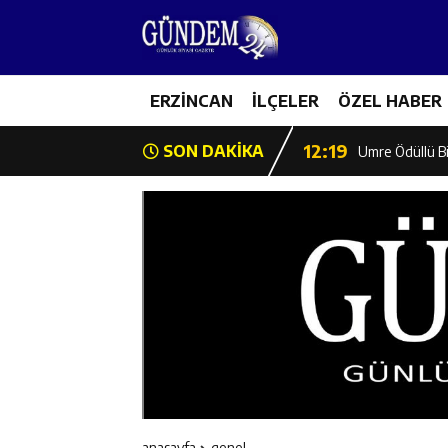
12:13
Erzincan Erkek 
17:03
ERZİNCAN
İLÇELER
ÖZEL HABER
Erzincan Emniy
12:19
SON DAKİKA
Umre Ödüllü Bi
12:18
Ülkü Ocakları’
12:17
Üzümlü’de Yaz 
12:16
Vali Yardımcıl
12:16
Kaymakam Mehm
12:15
Geleceğin Hafız
anasayfa
genel