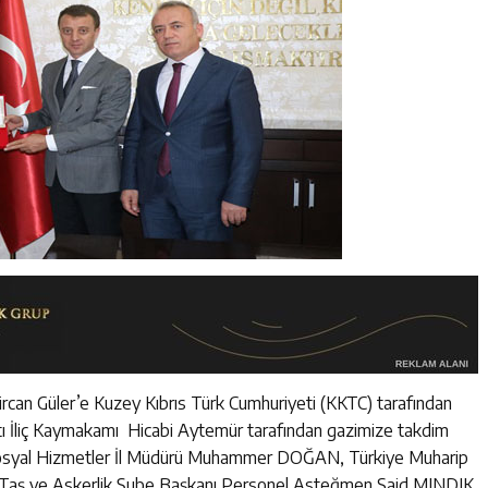
Bircan Güler’e Kuzey Kıbrıs Türk Cumhuriyeti (KKTC) tarafından
tı İliç Kaymakamı Hicabi Aytemür tarafından gazimize takdim
e Sosyal Hizmetler İl Müdürü Muhammer DOĞAN, Türkiye Muharip
i Taş ve Askerlik Şube Başkanı Personel Asteğmen Said MINDIK