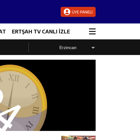
ÜYE PANELİ
AT
ERTŞAH TV CANLI İZLE
luştu