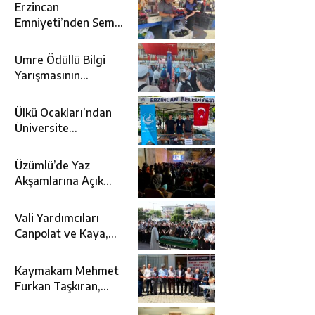
Erzincan
Emniyeti’nden Semt
Pazarında
Bilgilendirme
Umre Ödüllü Bilgi
Faaliyeti
Yarışmasının
Kazananları Kutsal
Topraklara
Ülkü Ocakları’ndan
Uğurlandı
Üniversite
Adaylarına Tercih
Desteği
Üzümlü’de Yaz
Akşamlarına Açık
Hava Sineması Renk
Kattı
Vali Yardımcıları
Canpolat ve Kaya,
Mehmet Zengin’in
Cenaze Törenine
Kaymakam Mehmet
Katıldı
Furkan Taşkıran,
Tamer Asansör’ün