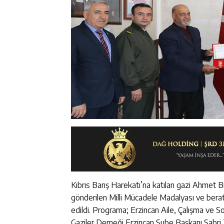
Kıbrıs Barış Harekatı’na katılan gazi Ahmet 
gönderilen Milli Mücadele Madalyası ve bera
edildi. Programa; Erzincan Aile, Çalışma v
Gaziler Derneği Erzincan Şube Başkanı Sabr