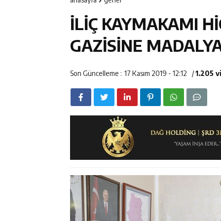
12:14
ETSO Başkan A
İLİÇ KAYMAKAMI H
12:14
Erzincan’da Ar
GAZİSİNE MADALYA
12:13
Erzincan Erkek 
Son Güncelleme :
17 Kasım 2019 - 12:12
/
1.205 
17:03
Erzincan Emniy