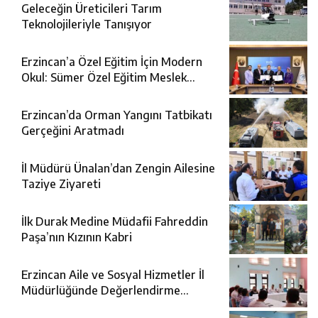
Geleceğin Üreticileri Tarım
Teknolojileriyle Tanışıyor
Erzincan’a Özel Eğitim İçin Modern
Okul: Sümer Özel Eğitim Meslek
Okulu Protokolü İmzalandı
Erzincan’da Orman Yangını Tatbikatı
Gerçeğini Aratmadı
İl Müdürü Ünalan’dan Zengin Ailesine
Taziye Ziyareti
İlk Durak Medine Müdafii Fahreddin
Paşa’nın Kızının Kabri
Erzincan Aile ve Sosyal Hizmetler İl
Müdürlüğünde Değerlendirme
Toplantısı