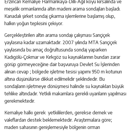
Erzincan Kemaliye Harmankaya-Dilli-Ağıl köyü kırsalında ve
meşelik ormanlarında altın madeni arama sondajları başladı.
Kanadalı şirket sondaj çıkarma işlemlerine başlamış olup,
halkın yoğun tepkisini çekiyor.
Gerçekleştirilen altın arama sondajı çalışması Sarıçiçek
yaylasına kadar uzamaktadır. 2007 yılında MTA Sarıçiçek
yaylasında bu amaç doğrultusunda sondaj yaparken
Kadıgölü-Çokmar ve Kırkgöz su kaynaklarının bundan zarar
görüp görmeyeceğine dair başvuruya Devlet Su İşlerinden
alınan cevap ; bölgede işletme tesisi yapımı 950 m kotunun
altına düşünülürse dikkat edilmelidir şeklindedir. Bu
sondajların işletmeye dönüşmesi halinde su kaynakları büyük
tehlike altındadır. Yetkili makamlara gerekli uyarıların yapılması
gerekmektedir.
Kemaliye halkı gerek yetkililerden, gerekse dernek ve
vakıflardan destek beklemektedir. Araştırmalara göre;
maden sahasının genişlemesiyle bölgenin orman