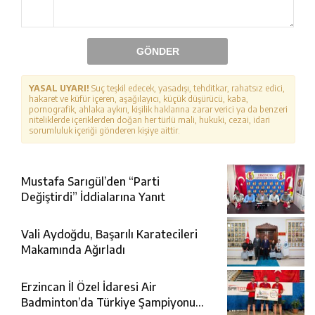
GÖNDER
YASAL UYARI!
Suç teşkil edecek, yasadışı, tehditkar, rahatsız edici,
hakaret ve küfür içeren, aşağılayıcı, küçük düşürücü, kaba,
pornografik, ahlaka aykırı, kişilik haklarına zarar verici ya da benzeri
niteliklerde içeriklerden doğan her türlü mali, hukuki, cezai, idari
sorumluluk içeriği gönderen kişiye aittir.
Mustafa Sarıgül’den “Parti
Değiştirdi” İddialarına Yanıt
Vali Aydoğdu, Başarılı Karatecileri
Makamında Ağırladı
Erzincan İl Özel İdaresi Air
Badminton’da Türkiye Şampiyonu