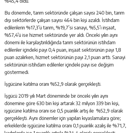
%45,4 oldu.
Bu dönemde, tarım sektöründe çalışan sayısı 240 bin, tarım
dışı sektörlerde çalışan sayısı 464 bin kişi azaldı. İstihdam
edilenlerin %17,3’ü tarım, %19,7’si sanayi, %5,5’i inşaat,
%57,4’ü ise hizmet sektöründe yer aldı. Önceki yılın aynı
dönemi ile karşılaştırıldığında tarım sektörünün istihdam
edilenler içindeki payı 0,4 puan, inşaat sektörünün payı 1,8
puan azalırken, hizmet sektörünün payı 2,1 puan arttı. Sanayi
sektörünün istihdam edilenler içindeki payı ise değişim
göstermedi.
İşgücüne katılma oranı %52,9 olarak gerçekleşti.
İşgücü 2019 yılı Mart döneminde bir önceki yılın aynı
dönemine göre 630 bin kişi artarak 32 milyon 339 bin kişi,
işgücüne katılma oranı ise 0,5 puanlık artış ile %52,9 olarak
gerçekleşti. Aynı dönemler için yapılan kıyaslamalara göre;
erkeklerde işgücüne katılma oranı 0,1 puanlık azalış ile %71,7,
kadınlarda ise 1 puanlık artışla %34,4 olarak gerçekleşti.