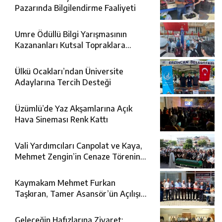
Pazarında Bilgilendirme Faaliyeti
Umre Ödüllü Bilgi Yarışmasının
Kazananları Kutsal Topraklara
Uğurlandı
Ülkü Ocakları’ndan Üniversite
Adaylarına Tercih Desteği
Üzümlü’de Yaz Akşamlarına Açık
Hava Sineması Renk Kattı
Vali Yardımcıları Canpolat ve Kaya,
Mehmet Zengin’in Cenaze Törenine
Katıldı
Kaymakam Mehmet Furkan
Taşkıran, Tamer Asansör’ün Açılışına
Katıldı
Geleceğin Hafızlarına Ziyaret: