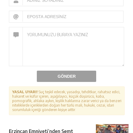
GÖNDER
YASAL UYARI!
Suç teşkil edecek, yasadışı, tehditkar, rahatsız edici,
hakaret ve küfür içeren, aşağılayıcı, küçük düşürücü, kaba,
pornografik, ahlaka aykırı, kişilik haklarına zarar verici ya da benzeri
niteliklerde içeriklerden doğan her türlü mali, hukuki, cezai, idari
sorumluluk içeriği gönderen kişiye aittir.
Erzincan Emniyeti’nden Semt