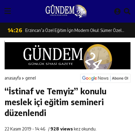
Milli Badmintoncular Erzincan Ticaret Ve Sanayi Odası’nı
14:26
Geleceğin Üreticileri Tarım Teknolojileriyle Tanışıyor
Ziyaret Etti
14:26
Erzincan’a Özel Eğitim İçin Modern Okul: Sümer Özel
14:25
Erzincan’da Orman Yangını Tatbikatı Gerçeğini Aratmadı
Eğitim Meslek Okulu Protokolü İmzalandı
14:25
İl Müdürü Ünalan’dan Zengin Ailesine Taziye Ziyareti
14:24
İlk Durak Medine Müdafii Fahreddin Paşa’nın Kızının
anasayfa
genel
“İstinaf ve Temyiz” konulu
14:24
Erzincan Aile ve Sosyal Hizmetler İl Müdürlüğünde
Kabri
meslek içi eğitim semineri
14:23
Değer Erzincan Projesi Kapsamında Öğrencilere
Değerlendirme Toplantısı
düzenlendi
14:23
Kemah Belediyesi’nden 1. Etap TOKİ Konutlarında
Güvenlik Eğitimi
22 Kasım 2019 - 14:46
/
928 views
kez okundu.