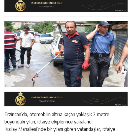
14:22
30 İlde Deaş Operasyonu: 104 Şüpheli Yakalandı
İstişare Buluşması
14:22
Milli Badmintoncular Erzincan Ticaret Ve Sanayi Odası’nı
14:26
Geleceğin Üreticileri Tarım Teknolojileriyle Tanışıyor
Ziyaret Etti
Erzincan’da, otomobilin altına kaçan yaklaşık 2 metre
boyundaki yılan, itfaiye ekiplerince yakalandı.
Kızılay Mahallesi’nde bir yılanı gören vatandaşlar, itfaiye