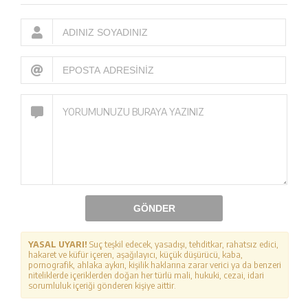
GÖNDER
YASAL UYARI!
Suç teşkil edecek, yasadışı, tehditkar, rahatsız edici,
hakaret ve küfür içeren, aşağılayıcı, küçük düşürücü, kaba,
pornografik, ahlaka aykırı, kişilik haklarına zarar verici ya da benzeri
niteliklerde içeriklerden doğan her türlü mali, hukuki, cezai, idari
sorumluluk içeriği gönderen kişiye aittir.