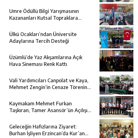
Umre Ödüllü Bilgi Yarışmasının
Kazananları Kutsal Topraklara
Uğurlandı
Ülkü Ocakları’ndan Üniversite
Adaylarına Tercih Desteği
Üzümlü’de Yaz Akşamlarına Açık
Hava Sineması Renk Kattı
Vali Yardımcıları Canpolat ve Kaya,
Mehmet Zengin’in Cenaze Törenine
Katıldı
Kaymakam Mehmet Furkan
Taşkıran, Tamer Asansör’ün Açılışına
Katıldı
Geleceğin Hafızlarına Ziyaret:
Burhan İşliyen Erzincan’da Kur’an