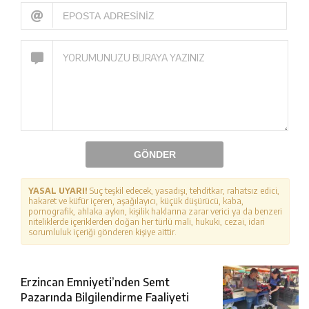
GÖNDER
YASAL UYARI!
Suç teşkil edecek, yasadışı, tehditkar, rahatsız edici,
hakaret ve küfür içeren, aşağılayıcı, küçük düşürücü, kaba,
pornografik, ahlaka aykırı, kişilik haklarına zarar verici ya da benzeri
niteliklerde içeriklerden doğan her türlü mali, hukuki, cezai, idari
sorumluluk içeriği gönderen kişiye aittir.
Erzincan Emniyeti’nden Semt
Pazarında Bilgilendirme Faaliyeti