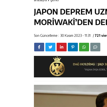
11:47
ETSO Başkanı 
JAPON DEPREM UZ
11:45
Kemah’da Sulta
MORİWAKİ’DEN DE
11:44
Kemaliye’de K
Son Güncelleme :
30 Kasım 2023 - 11:31
/
721 vi
14:43
ETSO Başkan A