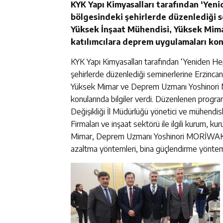
KYK Yapı Kimyasalları tarafından ‘Yen
bölgesindeki şehirlerde düzenlediği 
Yüksek İnşaat Mühendisi, Yüksek Mim
katılımcılara deprem uygulamaları konu
KYK Yapı Kimyasalları tarafından ‘Yeniden H
şehirlerde düzenlediği seminerlerine Erzinc
Yüksek Mimar ve Deprem Uzmanı Yoshinori M
konularında bilgiler verdi. Düzenlenen progra
Değişikliği İl Müdürlüğü yönetici ve mühendisl
Firmaları ve inşaat sektörü ile ilgili kurum, k
Mimar, Deprem Uzmanı Yoshinori MORİWAKİ tara
azaltma yöntemleri, bina güçlendirme yöntem v