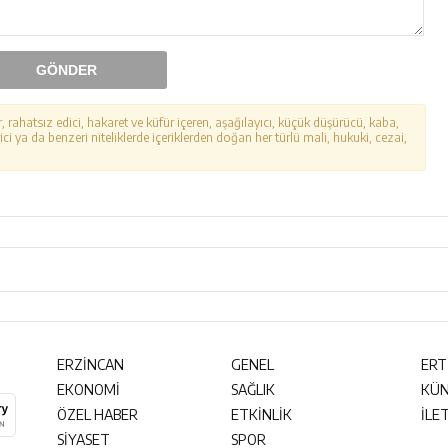
GÖNDER
r, rahatsız edici, hakaret ve küfür içeren, aşağılayıcı, küçük düşürücü, kaba,
ici ya da benzeri niteliklerde içeriklerden doğan her türlü mali, hukuki, cezai,
ERZİNCAN
GENEL
ERT
EKONOMİ
SAĞLIK
KÜ
ÖZEL HABER
ETKİNLİK
İLE
SİYASET
SPOR