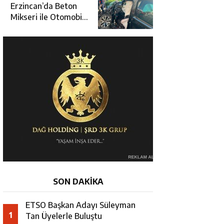
Üçüncüsü Oldu
Erzincan’da Beton
Mikseri ile Otomobil
Çarpıştı: 3 Kişi
Yaralandı
SON DAKİKA
ETSO Başkan Adayı Süleyman
1
Tan Üyelerle Buluştu