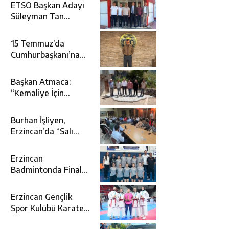
ETSO Başkan Adayı
Süleyman Tan
Üyelerle Buluştu
15 Temmuz’da
Cumhurbaşkanı’na
Suikast Girişiminde
Yer Alan Firari FETÖ
Başkan Atmaca:
Şüphelisi Yakalandı
“Kemaliye İçin
Durmadan,
Yorulmadan
Burhan İşliyen,
Çalışıyoruz”
Erzincan’da “Salı
Sohbetleri”ne Konuk
Oldu
Erzincan
Badmintonda Finale
Yükseldi
Erzincan Gençlik
Spor Kulübü Karate
Takımı Türkiye