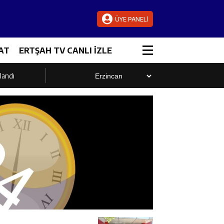
ÜYE PANELİ
AT
ERTŞAH TV CANLI İZLE
landı