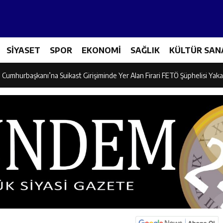
adına Yönelik Şiddetle Mücadele Eğitimi Düzenlendi
SİYASET
SPOR
EKONOMİ
SAĞLIK
KÜLTÜR SAN
dayı Süleyman Tan Üyelerle Buluştu
Cumhurbaşkanı’na Suikast Girişiminde Yer Alan Firari FETÖ Şüphelisi Yaka
 “Kemaliye İçin Durmadan, Yorulmadan Çalışıyoruz”
, Erzincan’da “Salı Sohbetleri”ne Konuk Oldu
ntonda Finale Yükseldi
ik Spor Kulübü Karate Takımı Türkiye Üçüncüsü Oldu
on Mikseri ile Otomobil Çarpıştı: 3 Kişi Yaralandı