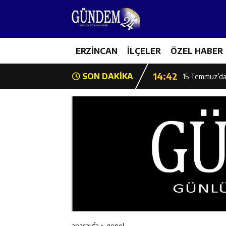
11:44
Kemaliye’de K
14:43
ERZİNCAN
İLÇELER
ÖZEL HABER
ETSO Başkan A
14:42
SON DAKİKA
15 Temmuz’da 
11:53
Başkan Atmaca:
11:52
Burhan İşliyen
11:52
Erzincan Badmi
11:51
Erzincan Gençl
11:49
Erzincan’da Bet
anasayfa
genel