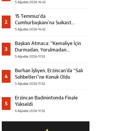
5 Ağustos 2026-14:43
15 Temmuz’da
2
Cumhurbaşkanı’na Suikast
Girişiminde Yer Alan Firari FETÖ
5 Ağustos 2026-14:42
Şüphelisi Yakalandı
Başkan Atmaca: “Kemaliye İçin
3
Durmadan, Yorulmadan
Çalışıyoruz”
5 Ağustos 2026-11:53
Burhan İşliyen, Erzincan’da “Salı
4
Sohbetleri”ne Konuk Oldu
5 Ağustos 2026-11:52
Erzincan Badmintonda Finale
5
Yükseldi
5 Ağustos 2026-11:52