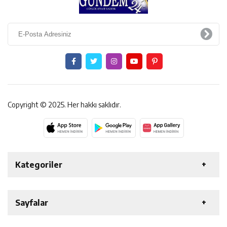
Copyright © 2025. Her hakkı saklıdır.
Kategoriler
ERZİNCAN
GENEL
EKONOMİ
SAĞLIK
Sayfalar
ÖZEL HABER
ETKİNLİK
SİYASET
ERT ŞAH TV
SPOR
GAZETELER