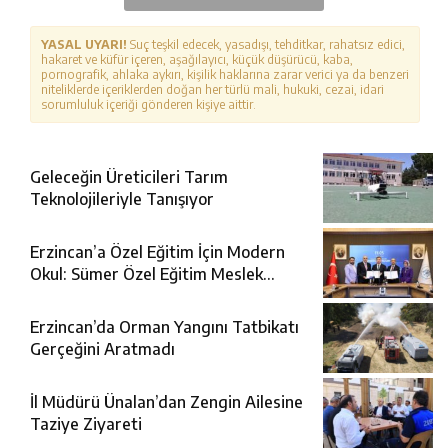
YASAL UYARI!
Suç teşkil edecek, yasadışı, tehditkar, rahatsız edici,
hakaret ve küfür içeren, aşağılayıcı, küçük düşürücü, kaba,
pornografik, ahlaka aykırı, kişilik haklarına zarar verici ya da benzeri
niteliklerde içeriklerden doğan her türlü mali, hukuki, cezai, idari
sorumluluk içeriği gönderen kişiye aittir.
Geleceğin Üreticileri Tarım
Teknolojileriyle Tanışıyor
Erzincan’a Özel Eğitim İçin Modern
Okul: Sümer Özel Eğitim Meslek
Okulu Protokolü İmzalandı
Erzincan’da Orman Yangını Tatbikatı
Gerçeğini Aratmadı
İl Müdürü Ünalan’dan Zengin Ailesine
Taziye Ziyareti