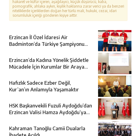
hakaret ve küfür içeren, aşağılayıcı, küçük düşürücü, kaba,
pornografik, ahlaka aykırı, kişilik haklarına zarar verici ya da benzeri
niteliklerde içeriklerden doğan her türlü mali, hukuki, cezai, idari
sorumluluk içeriği gönderen kişiye aittir.
Erzincan İl Özel İdaresi Air
Badminton’da Türkiye Şampiyonu
Oldu
Erzincan’da Kadına Yönelik Şiddetle
Mücadele İçin Kurumlar Bir Araya
Geldi
Hafızlık Sadece Ezber Değil,
Kur’an’ın Anlamıyla Yaşamaktır
HSK Başkanvekili Fuzuli Aydoğdu’dan
Erzincan Valisi Hamza Aydoğdu’ya
Ziyaret
Kahraman Tanoğlu Camii Dualarla
İbadete Açıldı