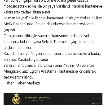
kamyonetin çarpması sonucu meydana gelen kazada
motosikletteki iki kişi ile bir yaya yaralandı. Yaralılar hastaneye
kaldırılarak tedavi altına alındı.
Numan Baynal’ın kullandığı kamyonet, Kızılay mahallesi Sultan
Melik Caddesi’nde, Enver İdalı idaresindeki motosikletle
çarpıştı.
Çarpışmanın etkisiyle savrulan kamyonet ardından yol
kenarında bulunan yaya Selçuk Tanrıver’e çarptıktan sonra
güçlükle durabildi.
Kazada, Tanrıver’in yanı sıra motosiklet sürücüsü ve arkadaşı
Sönmez Karakelle yaralandı.
Yaralılar, ambulanslarla Erzincan Binali Yıldırım Üniversitesi
Mengücek Gazi Eğitim Araştırma Hastanesine kaldırılarak
tedavi altına alındı.
Haber: Haber Merkezi