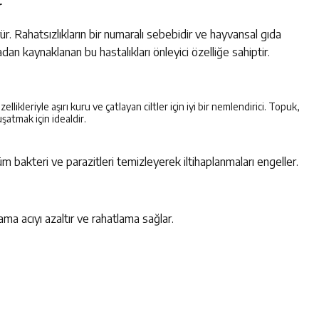
r
ür. Rahatsızlıkların bir numaralı sebebidir ve hayvansal gıda
adan kaynaklanan bu hastalıkları önleyici özelliğe sahiptir.
llikleriyle aşırı kuru ve çatlayan ciltler için iyi bir nemlendirici. Topuk,
şatmak için idealdir.
 bakteri ve parazitleri temizleyerek iltihaplanmaları engeller.
ma acıyı azaltır ve rahatlama sağlar.