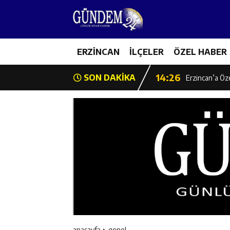
14:22
Milli Badminto
14:26
ERZİNCAN
İLÇELER
ÖZEL HABER
Geleceğin Üret
14:26
SON DAKİKA
Erzincan’a Öz
14:25
Erzincan’da O
14:25
İl Müdürü Ünal
14:24
İlk Durak Med
14:24
Erzincan Aile
14:23
Değer Erzinca
anasayfa
genel