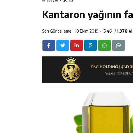
14:23
Kemah Belediy
Kantaron yağının fa
14:22
30 İlde Deaş 
14:22
Milli Badminto
Son Güncelleme :
10 Ekim 2019 - 15:46
/
1.378 v
14:26
Geleceğin Üret