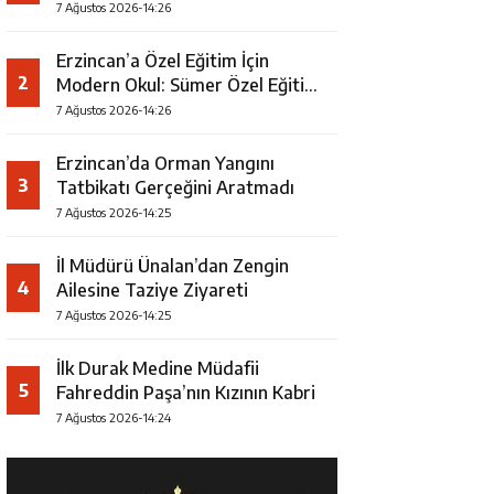
7 Ağustos 2026-14:26
Erzincan’a Özel Eğitim İçin
2
Modern Okul: Sümer Özel Eğitim
Meslek Okulu Protokolü
7 Ağustos 2026-14:26
İmzalandı
Erzincan’da Orman Yangını
3
Tatbikatı Gerçeğini Aratmadı
7 Ağustos 2026-14:25
İl Müdürü Ünalan’dan Zengin
4
Ailesine Taziye Ziyareti
7 Ağustos 2026-14:25
İlk Durak Medine Müdafii
5
Fahreddin Paşa’nın Kızının Kabri
7 Ağustos 2026-14:24