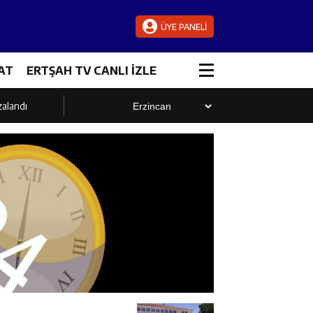
ÜYE PANELİ
AT
ERTŞAH TV CANLI İZLE
zalandı