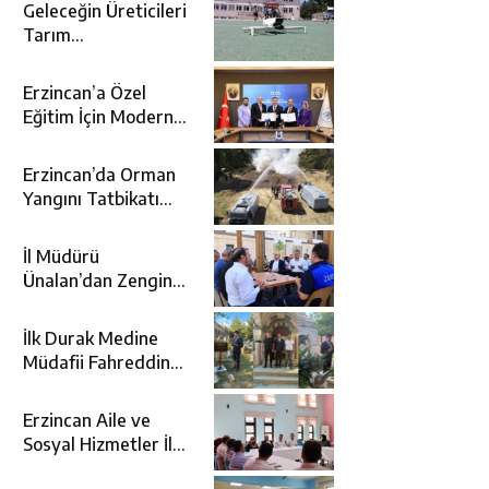
Geleceğin Üreticileri
Tarım
Teknolojileriyle
Tanışıyor
Erzincan’a Özel
Eğitim İçin Modern
Okul: Sümer Özel
Eğitim Meslek Okulu
Erzincan’da Orman
Protokolü İmzalandı
Yangını Tatbikatı
Gerçeğini Aratmadı
İl Müdürü
Ünalan’dan Zengin
Ailesine Taziye
Ziyareti
İlk Durak Medine
Müdafii Fahreddin
Paşa’nın Kızının
Kabri
Erzincan Aile ve
Sosyal Hizmetler İl
Müdürlüğünde