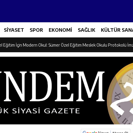
ncular Erzincan Ticaret Ve Sanayi Odası’nı Ziyaret Etti
SİYASET
SPOR
EKONOMİ
SAĞLIK
KÜLTÜR SAN
icileri Tarım Teknolojileriyle Tanışıyor
el Eğitim İçin Modern Okul: Sümer Özel Eğitim Meslek Okulu Protokolü İm
rman Yangını Tatbikatı Gerçeğini Aratmadı
an’dan Zengin Ailesine Taziye Ziyareti
ine Müdafii Fahreddin Paşa’nın Kızının Kabri
 ve Sosyal Hizmetler İl Müdürlüğünde Değerlendirme Toplantısı
n Projesi Kapsamında Öğrencilere Güvenlik Eğitimi