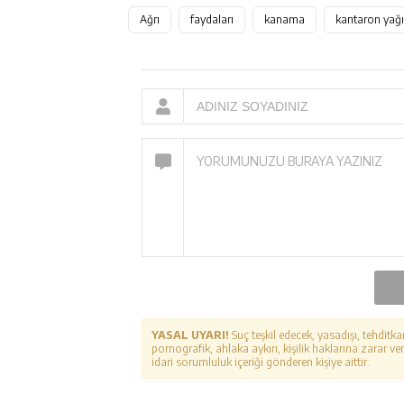
Ağrı
faydaları
kanama
kantaron yağı
YASAL UYARI!
Suç teşkil edecek, yasadışı, tehditka
pornografik, ahlaka aykırı, kişilik haklarına zarar ver
idari sorumluluk içeriği gönderen kişiye aittir.