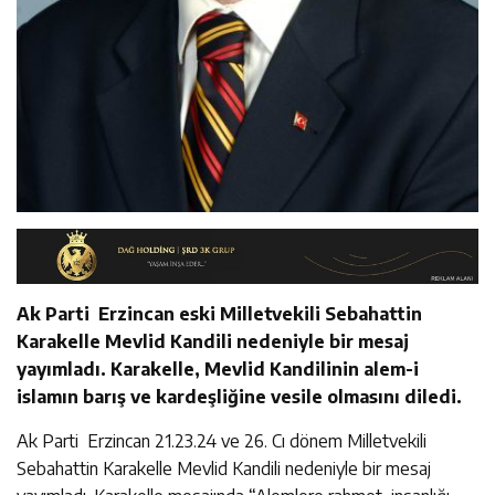
Ak Parti Erzincan eski Milletvekili Sebahattin
Karakelle Mevlid Kandili nedeniyle bir mesaj
yayımladı. Karakelle, Mevlid Kandilinin alem-i
islamın barış ve kardeşliğine vesile olmasını diledi.
Ak Parti Erzincan 21.23.24 ve 26. Cı dönem Milletvekili
Sebahattin Karakelle Mevlid Kandili nedeniyle bir mesaj