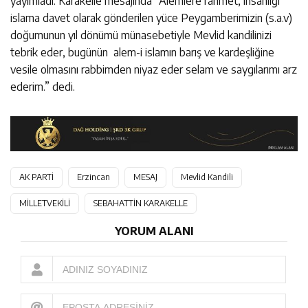
yayımladı. Karakelle mesajında “Alemlere rahmet, insanlığı
islama davet olarak gönderilen yüce Peygamberimizin (s.a.v)
doğumunun yıl dönümü münasebetiyle Mevlid kandilinizi
tebrik eder, bugünün alem-i islamın barış ve kardeşliğine
vesile olmasını rabbimden niyaz eder selam ve saygılarımı arz
ederim.” dedi.
AK PARTİ
Erzincan
MESAJ
Mevlid Kandili
MİLLETVEKİLİ
SEBAHATTİN KARAKELLE
YORUM ALANI