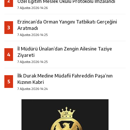
2
Özel Eğitim Meslek Okulu Protokolü İmzalandı
7 Ağustos 2026-14:26
Erzincan’da Orman Yangını Tatbikatı Gerçeğini
3
Aratmadı
7 Ağustos 2026-14:25
İl Müdürü Ünalan’dan Zengin Ailesine Taziye
4
Ziyareti
7 Ağustos 2026-14:25
İlk Durak Medine Müdafii Fahreddin Paşa’nın
5
Kızının Kabri
7 Ağustos 2026-14:24