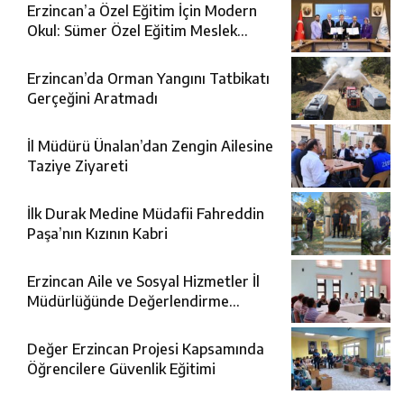
Erzincan’a Özel Eğitim İçin Modern
Okul: Sümer Özel Eğitim Meslek
Okulu Protokolü İmzalandı
Erzincan’da Orman Yangını Tatbikatı
Gerçeğini Aratmadı
İl Müdürü Ünalan’dan Zengin Ailesine
Taziye Ziyareti
İlk Durak Medine Müdafii Fahreddin
Paşa’nın Kızının Kabri
Erzincan Aile ve Sosyal Hizmetler İl
Müdürlüğünde Değerlendirme
Toplantısı
Değer Erzincan Projesi Kapsamında
Öğrencilere Güvenlik Eğitimi