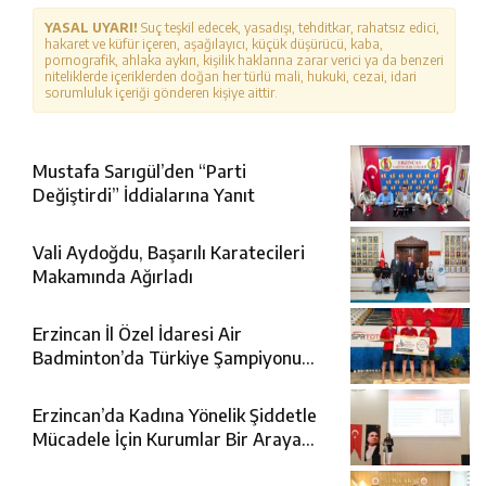
YASAL UYARI!
Suç teşkil edecek, yasadışı, tehditkar, rahatsız edici,
hakaret ve küfür içeren, aşağılayıcı, küçük düşürücü, kaba,
pornografik, ahlaka aykırı, kişilik haklarına zarar verici ya da benzeri
niteliklerde içeriklerden doğan her türlü mali, hukuki, cezai, idari
sorumluluk içeriği gönderen kişiye aittir.
Mustafa Sarıgül’den “Parti
Değiştirdi” İddialarına Yanıt
Vali Aydoğdu, Başarılı Karatecileri
Makamında Ağırladı
Erzincan İl Özel İdaresi Air
Badminton’da Türkiye Şampiyonu
Oldu
Erzincan’da Kadına Yönelik Şiddetle
Mücadele İçin Kurumlar Bir Araya
Geldi