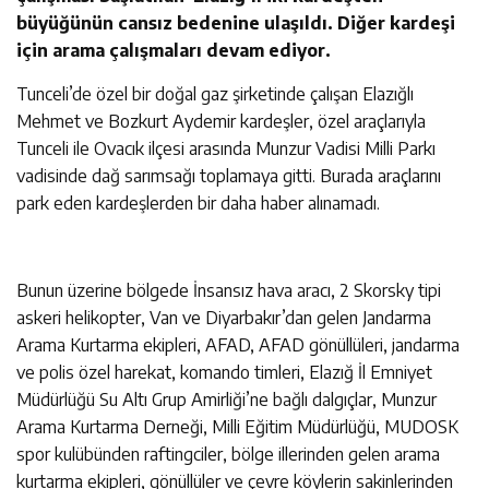
büyüğünün cansız bedenine ulaşıldı. Diğer kardeşi
için arama çalışmaları devam ediyor.
Tunceli’de özel bir doğal gaz şirketinde çalışan Elazığlı
Mehmet ve Bozkurt Aydemir kardeşler, özel araçlarıyla
Tunceli ile Ovacık ilçesi arasında Munzur Vadisi Milli Parkı
vadisinde dağ sarımsağı toplamaya gitti. Burada araçlarını
park eden kardeşlerden bir daha haber alınamadı.
Bunun üzerine bölgede İnsansız hava aracı, 2 Skorsky tipi
askeri helikopter, Van ve Diyarbakır’dan gelen Jandarma
Arama Kurtarma ekipleri, AFAD, AFAD gönüllüleri, jandarma
ve polis özel harekat, komando timleri, Elazığ İl Emniyet
Müdürlüğü Su Altı Grup Amirliği’ne bağlı dalgıçlar, Munzur
Arama Kurtarma Derneği, Milli Eğitim Müdürlüğü, MUDOSK
spor kulübünden raftingciler, bölge illerinden gelen arama
kurtarma ekipleri, gönüllüler ve çevre köylerin sakinlerinden