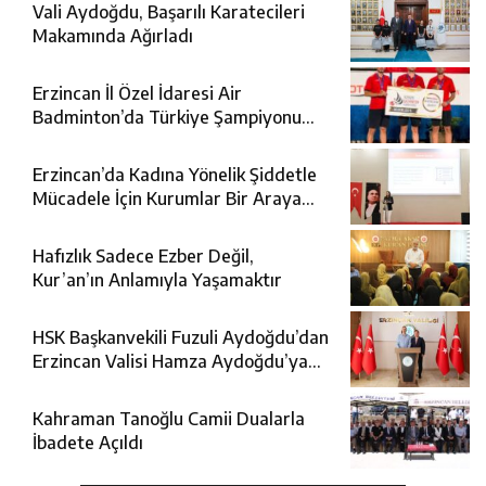
Vali Aydoğdu, Başarılı Karatecileri
Makamında Ağırladı
Erzincan İl Özel İdaresi Air
Badminton’da Türkiye Şampiyonu
Oldu
Erzincan’da Kadına Yönelik Şiddetle
Mücadele İçin Kurumlar Bir Araya
Geldi
Hafızlık Sadece Ezber Değil,
Kur’an’ın Anlamıyla Yaşamaktır
HSK Başkanvekili Fuzuli Aydoğdu’dan
Erzincan Valisi Hamza Aydoğdu’ya
Ziyaret
Kahraman Tanoğlu Camii Dualarla
İbadete Açıldı