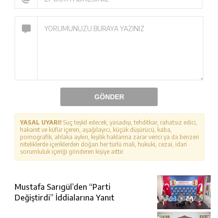
GÖNDER
YASAL UYARI!
Suç teşkil edecek, yasadışı, tehditkar, rahatsız edici,
hakaret ve küfür içeren, aşağılayıcı, küçük düşürücü, kaba,
pornografik, ahlaka aykırı, kişilik haklarına zarar verici ya da benzeri
niteliklerde içeriklerden doğan her türlü mali, hukuki, cezai, idari
sorumluluk içeriği gönderen kişiye aittir.
Mustafa Sarıgül’den “Parti
Değiştirdi” İddialarına Yanıt